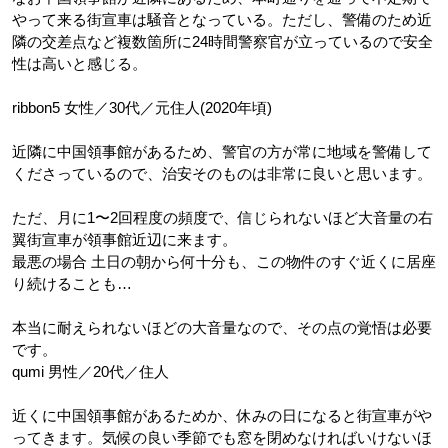
やって来る街宣車は騒音となっている。ただし、警備のため近
隣の交差点など複数箇所に24時間警察官が立っているので安全
性は高いと感じる。
ribbon5 女性／30代／元住人(2020年頃)
近隣に中国領事館があるため、警官の方が常に地域を警備して
くださっているので、治安そのものは非常に良いと思います。
ただ、月に1〜2回程度の頻度で、信じられないほど大音量の右
翼街宣車が領事館近辺に来ます。
最悪の場合 土日の朝から何十分も、この物件のすぐ近くに居座
り続けることも…
本当に耐えられないほどの大音量なので、その点の覚悟は必要
です。
qumi 男性／20代／住人
近くに中国領事館があるためか、休みの日になると街宣車がや
ってきます。気候の良い季節でも窓を閉めなければいけないほ