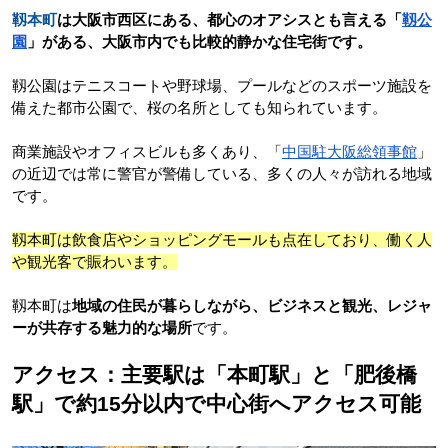
靱本町
は大阪市西区にある、都心のオアシスとも言える「
靱公
園
」がある、大阪市内でも比較的静かな住宅街です。
靱公園はテニスコートや野球場、プールなどのスポーツ施設を
備えた都市公園で、桜の名所としても知られています。
商業施設やオフィスビルも多くあり、「
中国駐大阪総領事館
」
の近辺では常に警官が警備している、多くの人々が訪れる地域
です。
靱本町は飲食店やショッピングモールも点在しており、働く人
や観光客で賑わいます。
靱本町は
地域の住民が暮らしながら、ビジネスと観光、レジャ
ーが共存する魅力的な場所
です。
アクセス：主要駅は「本町駅」と「肥後橋
駅」で約15分以内で中心街へアクセス可能