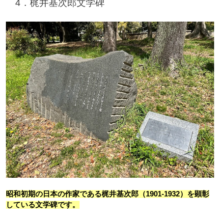
　4．梶井基次郎文学碑
昭和初期の日本の作家である梶井基次郎（1901-1932）を顕彰
している文学碑です。