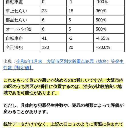
自動車盗
0
-1
-100％
車上ねらい
23
18
360％
部品ねらい
6
5
500％
オートバイ盗
6
5
500％
自転車盗
41
-2
-4.65％
全刑法犯
120
20
+20.0%
出典：
令和5年1月末　大阪市区別大阪重点犯罪（抜粋）等発生
件数【暫定値】
これをもって良いか悪いか決めるのは難しいですが、大阪市内
24区のうち西区が7番目に位置するのは、治安が比較的良い地
域である可能性があります。
ただし、具体的な犯罪発生件数や、犯罪の種類によって評価が
変わることがあります。
統計データだけでなく、上記の口コミのように実際に住まれて