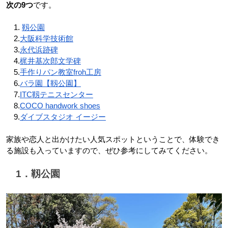
次の9つ
です。
　1. 
靱公園
　2.
大阪科学技術館
　3.
永代浜跡碑
　4.
梶井基次郎文学碑
　5.
手作りパン教室froh工房
　6.
バラ園【靱公園】
　7.
ITC靱テニスセンター
　8.
COCO handwork shoes
　9.
ダイブスタジオ イージー
家族や恋人と出かけたい人気スポットということで、体験でき
る施設も入っていますので、ぜひ参考にしてみてください。
　1．靱公園