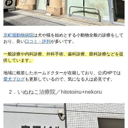
京町堀動物病院
は犬や猫を始めとする小動物全般の診療をして
おり、良い
口コミ・評判
が多いです。
一般診療や内科診療、外科手術、歯科診療、眼科診療などを提
供しています。
地域に根差したホームドクターが在籍しており、公式HPでは
愛犬ブログ
も更新しているので、気になる人は必見です。
　2．いぬねこ治療院／hitotoinu+nekoru