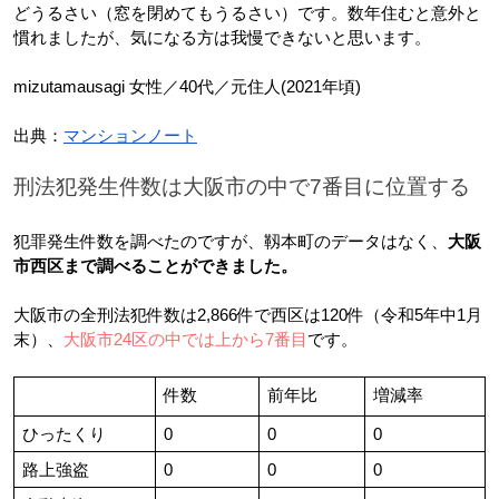
どうるさい（窓を閉めてもうるさい）です。数年住むと意外と
慣れましたが、気になる方は我慢できないと思います。
mizutamausagi 女性／40代／元住人(2021年頃)
出典：
マンションノート
刑法犯発生件数は大阪市の中で7番目に位置する
犯罪発生件数を調べたのですが、靱本町のデータはなく、
大阪
市西区まで調べることができました。
大阪市の全刑法犯件数は2,866件で西区は120件（令和5年中1月
末）、
大阪市24区の中では上から7番目
です。
件数
前年比
増減率
ひったくり
0
0
0
路上強盗
0
0
0