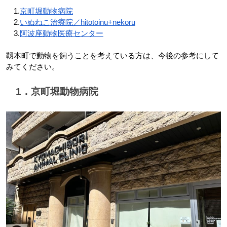
　1.
京町堀動物病院
　2.
いぬねこ治療院／hitotoinu+nekoru
　3.
阿波座動物医療センター
靱本町で動物を飼うことを考えている方は、今後の参考にして
みてください。
　1．京町堀動物病院