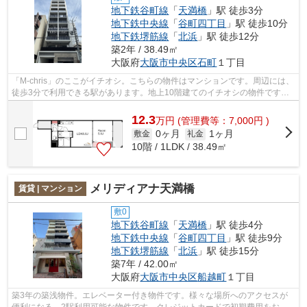
地下鉄谷町線
「
天満橋
」駅 徒歩3分
地下鉄中央線
「
谷町四丁目
」駅 徒歩10分
地下鉄堺筋線
「
北浜
」駅 徒歩12分
築2年 / 38.49㎡
大阪府
大阪市中央区
石町
１丁目
「M-chris」のここがイチオシ。こちらの物件はマンションです。周辺には、
徒歩3分で利用できる駅があります。地上10階建てのイチオシの物件です。
できるだけ早めに不動産情報を集めた...
12.3
万
円
(管理費等：7,000円 )
0ヶ月
1ヶ月
敷金
礼金
10階 / 1LDK / 38.49㎡
メリディアナ天満橋
賃貸 | マンション
敷0
地下鉄谷町線
「
天満橋
」駅 徒歩4分
地下鉄中央線
「
谷町四丁目
」駅 徒歩9分
地下鉄堺筋線
「
北浜
」駅 徒歩15分
築7年 / 42.00㎡
大阪府
大阪市中央区
船越町
１丁目
築3年の築浅物件。エレベーター付き物件です。様々な場所へのアクセスが