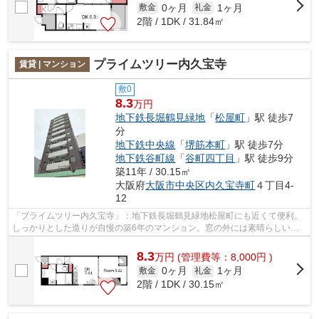
0ヶ月
1ヶ月
敷金
礼金
2階 / 1DK / 31.84㎡
プライムツリー内久宝寺
賃貸 | マンション
敷0
8.3
万円
地下鉄長堀鶴見緑地
「
松屋町
」駅 徒歩7
分
地下鉄中央線
「
堺筋本町
」駅 徒歩7分
地下鉄谷町線
「
谷町四丁目
」駅 徒歩9分
築11年 / 30.15㎡
大阪府
大阪市中央区
内久宝寺町
４丁目4-
12
「プライムツリー内久宝寺」：地下鉄長堀鶴見緑地松屋町にも近くて便利。
しっかりとした造りが自慢の築6年のマンション。窓の外には素晴らしい景
色が広がるマンションです。3駅以上利...
8.3
万
円
(管理費等：8,000円 )
0ヶ月
1ヶ月
敷金
礼金
2階 / 1DK / 30.15㎡