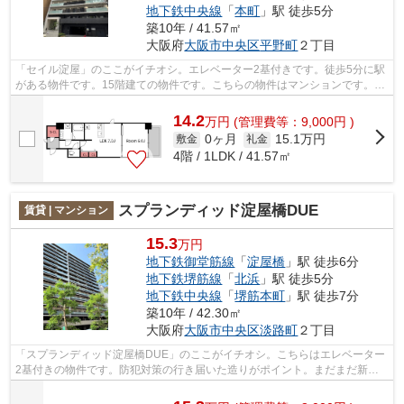
地下鉄中央線
「
本町
」駅 徒歩5分
築10年 / 41.57㎡
大阪府
大阪市中央区
平野町
２丁目
「セイル淀屋」のここがイチオシ。エレベーター2基付きです。徒歩5分に駅
がある物件です。15階建ての物件です。こちらの物件はマンションです。こ
の建物の敷地内にごみ置き場がありま...
14.2
万
円
(管理費等：9,000円 )
0ヶ月
15.1万円
敷金
礼金
4階 / 1LDK / 41.57㎡
スプランディッド淀屋橋DUE
賃貸 | マンション
15.3
万円
地下鉄御堂筋線
「
淀屋橋
」駅 徒歩6分
地下鉄堺筋線
「
北浜
」駅 徒歩5分
地下鉄中央線
「
堺筋本町
」駅 徒歩7分
築10年 / 42.30㎡
大阪府
大阪市中央区
淡路町
２丁目
「スプランディッド淀屋橋DUE」のここがイチオシ。こちらはエレベーター
2基付きの物件です。防犯対策の行き届いた造りがポイント。まだまだ新し
い築浅物件はこちらです。当社スタッフ...