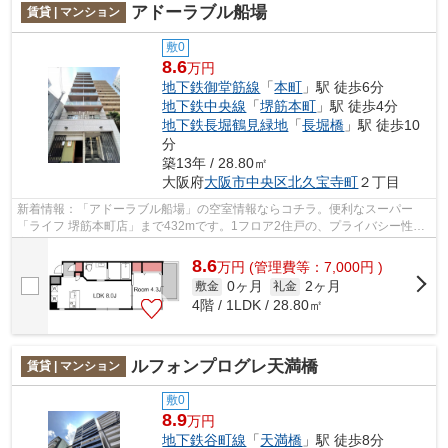
アドーラブル船場
賃貸 | マンション
敷0
8.6
万円
地下鉄御堂筋線
「
本町
」駅 徒歩6分
地下鉄中央線
「
堺筋本町
」駅 徒歩4分
地下鉄長堀鶴見緑地
「
長堀橋
」駅 徒歩10
分
築13年 / 28.80㎡
大阪府
大阪市中央区
北久宝寺町
２丁目
新着情報：「アドーラブル船場」の空室情報ならコチラ。便利なスーパー
「ライフ 堺筋本町店」まで432mです。1フロア2住戸の、プライバシー性も
高いマンションとなっております。外観タ...
8.6
万
円
(管理費等：7,000円 )
0ヶ月
2ヶ月
敷金
礼金
4階 / 1LDK / 28.80㎡
ルフォンプログレ天満橋
賃貸 | マンション
敷0
8.9
万円
地下鉄谷町線
「
天満橋
」駅 徒歩8分