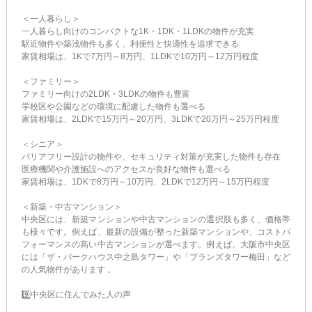
＜一人暮らし＞
一人暮らし向けのコンパクトな1K・1DK・1LDKの物件が充実
駅近物件や築浅物件も多く、利便性と快適性を追求できる
家賃相場は、1Kで7万円～8万円、1LDKで10万円～12万円程度
＜ファミリー＞
ファミリー向けの2LDK・3LDKの物件も豊富
学校区や公園などの環境に配慮した物件も選べる
家賃相場は、2LDKで15万円～20万円、3LDKで20万円～25万円程度
＜シニア＞
バリアフリー設計の物件や、セキュリティ対策が充実した物件も存在
医療機関や介護施設へのアクセスが良好な物件も選べる
家賃相場は、1DKで8万円～10万円、2LDKで12万円～15万円程度
＜新築・中古マンション＞
中央区には、新築マンションや中古マンションの選択肢も多く、価格帯
も様々です。例えば、最新の設備が整った新築マンションや、コストパ
フォーマンスの高い中古マンションが選べます。例えば、大阪市中央区
には「ザ・パークハウス中之島タワー」や「ブランズタワー梅田」など
の人気物件があります​ ​。
9️⃣中央区に住んでみた人の声