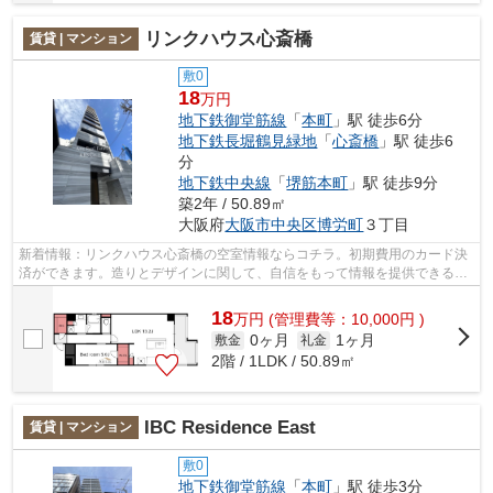
リンクハウス心斎橋
賃貸 | マンション
敷0
18
万円
地下鉄御堂筋線
「
本町
」駅 徒歩6分
地下鉄長堀鶴見緑地
「
心斎橋
」駅 徒歩6
分
地下鉄中央線
「
堺筋本町
」駅 徒歩9分
築2年 / 50.89㎡
大阪府
大阪市中央区
博労町
３丁目
新着情報：リンクハウス心斎橋の空室情報ならコチラ。初期費用のカード決
済ができます。造りとデザインに関して、自信をもって情報を提供できるマ
ンションです。目的地別に駅を選べる3...
18
万
円
(管理費等：10,000円 )
0ヶ月
1ヶ月
敷金
礼金
2階 / 1LDK / 50.89㎡
IBC Residence East
賃貸 | マンション
敷0
地下鉄御堂筋線
「
本町
」駅 徒歩3分