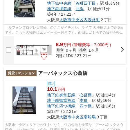
地下鉄中央線
「
谷町四丁目
」駅 徒歩9分
地下鉄堺筋線
「
北浜
」駅 徒歩11分
築4年 / 27.21㎡
大阪府
大阪市中央区
内淡路町
２丁目
「ルフォンプログレ天満橋」のここがイチオシ。ライフ 天神橋店まで346m
です。こちらの物件はエレベーター付きです。面倒なゴミ捨ての負担を軽減
させることができるのが敷地内ごみ置き...
8.9
万
円
(管理費等：7,000円 )
0ヶ月
1ヶ月
敷金
礼金
2階 / 1DK / 27.21㎡
アーバネックス心斎橋
賃貸 | マンション
敷0
10.1
万円
地下鉄御堂筋線
「
心斎橋
」駅 徒歩4分
地下鉄御堂筋線
「
本町
」駅 徒歩6分
地下鉄四つ橋線
「
四ツ橋
」駅 徒歩8分
築13年 / 32.31㎡
大阪府
大阪市中央区
南船場
３丁目
大阪市中央区エリアでの住まいなら、住み心地も快適な「アーバネックス心
斎橋」はいかがでしょうか。防犯対策もバッチリなマンションタイプの物件