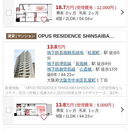
18.7
万
円
(管理費等：12,000円 )
0ヶ月
2ヶ月
敷金
礼金
4階 / 2LDK / 54.04㎡
OPUS RESIDENCE SHINSAIBASHI SOUTH
賃貸 | マンション
13.8
万円
地下鉄長堀鶴見緑地
「
松屋町
」駅 徒歩5
分
地下鉄堺筋線
「
長堀橋
」駅 徒歩8分
地下鉄御堂筋線
「
心斎橋
」駅 徒歩13分
築6年 / 44.23㎡
大阪府
大阪市中央区
瓦屋町
１丁目
新着情報：「OPUS RESIDENCE SHINSAIBASHISOUTH」の空室情報なら
コチラ。目立つ外観と洗練された設計の内装を持つデザイナーズ。築1年と
新しく、設備の面でも充実。駅まで徒歩5分の立...
13.8
万
円
(管理費等：8,000円 )
1ヶ月
1ヶ月
敷金
礼金
9階 / 1LDK / 44.23㎡