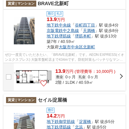
BRAVE北新町
賃貸 | マンション
敷0
礼0
13.9
万円
地下鉄中央線
「
谷町四丁目
」駅 徒歩4分
京阪電鉄中之島線
「
天満橋
」駅 徒歩8分
地下鉄堺筋線
「
堺筋本町
」駅 徒歩13分
築7年 / 40.59㎡
大阪府
大阪市中央区
北新町
ぜひ一度見ていただきたい、「BRAVE北新町」です。AEON EXPRESS(イオ
ンエクスプレス) 大阪常盤町店まで434mです。防犯対策もバッチリなマンシ
ョンタイプの物件です。大阪市中央区エリ...
13.9
万
円
(管理費等：10,000円 )
0ヶ月
0ヶ月
敷金
礼金
2階 / 1LDK / 40.59㎡
セイル淀屋橋
賃貸 | マンション
敷0
14.2
万円
地下鉄御堂筋線
「
淀屋橋
」駅 徒歩5分
地下鉄堺筋線
「
北浜
」駅 徒歩5分