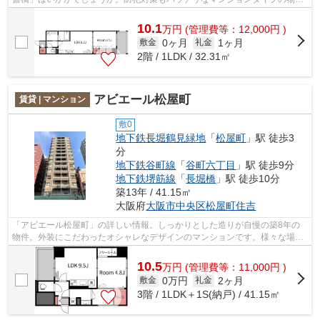
です。徒歩4分で駅にアクセス可能な、...
10.1
万
円
(管理費等：12,000円 )
0ヶ月
1ヶ月
敷金
礼金
2階 / 1LDK / 32.31㎡
アビエール松屋町
賃貸 | マンション
敷0
地下鉄長堀鶴見緑地
「
松屋町
」駅 徒歩3
分
地下鉄谷町線
「
谷町六丁目
」駅 徒歩9分
地下鉄堺筋線
「
長堀橋
」駅 徒歩10分
築13年 / 41.15㎡
大阪府
大阪市中央区
松屋町住吉
「アビエール松屋町」の詳しい情報。しっかりとした造りが自慢の築8年の
物件。外装にこだわったオシャレなデザインのマンションです。様々な場所
へアクセスしやすい3駅以上利用可の物...
10.5
万
円
(管理費等：11,000円 )
0万円
2ヶ月
敷金
礼金
3階 / 1LDK＋1S(納戸) / 41.15㎡