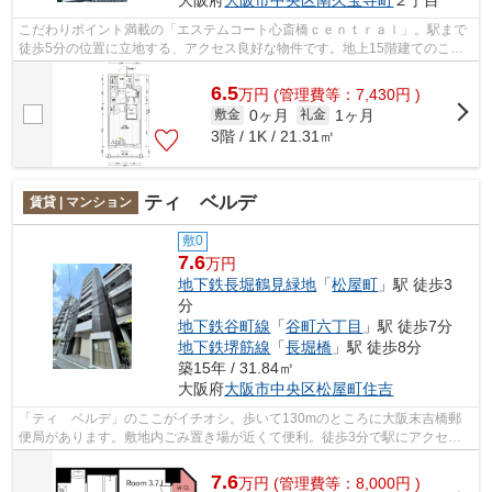
大阪府
大阪市中央区
南久宝寺町
２丁目
こだわりポイント満載の「エステムコート心斎橋ｃｅｎｔｒａｌ」。駅まで
徒歩5分の位置に立地する、アクセス良好な物件です。地上15階建てのこの
物件なら景色もバッチリです。日常の行...
6.5
万
円
(管理費等：7,430円 )
0ヶ月
1ヶ月
敷金
礼金
3階 / 1K / 21.31㎡
ティ ベルデ
賃貸 | マンション
敷0
7.6
万円
地下鉄長堀鶴見緑地
「
松屋町
」駅 徒歩3
分
地下鉄谷町線
「
谷町六丁目
」駅 徒歩7分
地下鉄堺筋線
「
長堀橋
」駅 徒歩8分
築15年 / 31.84㎡
大阪府
大阪市中央区
松屋町住吉
「ティ ベルデ」のここがイチオシ。歩いて130mのところに大阪末吉橋郵
便局があります。敷地内ごみ置き場が近くて便利。徒歩3分で駅にアクセス
可能な、魅力的な駅近物件です。室内設備...
7.6
万
円
(管理費等：8,000円 )