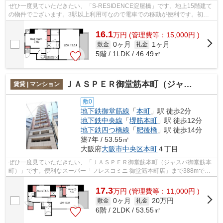
ぜひ一度見ていただきたい、「S-RESIDENCE淀屋橋」です。地上15階建て
の物件でございます。3駅以上利用可なので電車での移動が便利です。初期
費用カード決済で、ポイントやマイルが貯...
16.1
万
円
(管理費等：15,000円 )
0ヶ月
1ヶ月
敷金
礼金
5階 / 1LDK / 46.49㎡
ＪＡＳＰＥＲ御堂筋本町（ジャスパ御堂筋本町）
賃貸 | マンション
敷0
地下鉄御堂筋線
「
本町
」駅 徒歩2分
地下鉄中央線
「
堺筋本町
」駅 徒歩12分
地下鉄四つ橋線
「
肥後橋
」駅 徒歩14分
築7年 / 53.55㎡
大阪府
大阪市中央区
本町
４丁目
ぜひ一度見ていただきたい、「ＪＡＳＰＥＲ御堂筋本町（ジャスパ御堂筋本
町）」です。便利なスーパー「フレスコミニ 御堂筋本町店」まで388mで
す。駅まで徒歩2分の立地が魅力的な、利...
17.3
万
円
(管理費等：11,000円 )
0ヶ月
20万円
敷金
礼金
6階 / 2LDK / 53.55㎡