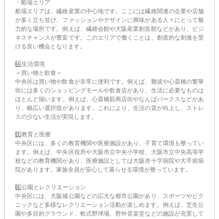
・船場エリア
船場エリアは、繊維産業の中心地です。ここには繊維関連の企業や店舗
が多く立ち並び、ファッションやデザインに興味がある人々にとって魅
力的な場所です。例えば、繊維会館や大阪産業創造館などがあり、ビジ
ネスチャンスが豊富です。このエリアで働くことは、創造的な刺激を受
ける良い機会となります。
4️⃣生活環境
＜買い物と飲食＞
中央区は買い物や飲食が非常に便利です。例えば、難波や心斎橋の繁華
街には多くのショッピングモールや飲食店があり、生活に必要なものは
ほとんど揃います​。例えば、心斎橋筋商店街やなんばパークスなどがあ
り、幅広い選択肢があります。これにより、生活の質が向上し、ストレ
スの少ない生活が実現します。
5️⃣教育と医療
中央区には、多くの教育機関や医療施設があり、子育て環境も整ってい
ます。例えば、中央区役所や大阪市立中央小学校、大阪市立中央高等学
校などの教育機関があり、医療施設としては大阪赤十字病院や大手前病
院があります​。家族全員が安心して暮らせる環境が整っています。
6️⃣公園とレクリエーション
中央区には、大阪城公園などの広大な都市公園があり、スポーツやピク
ニックなど多様なレクリエーション活動が楽しめます​。例えば、芝生公
園や多目的グラウンド、軟式野球場、野外音楽堂などの施設が充実して