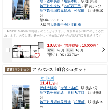
地下鉄中央線
「
堺筋本町
」駅 徒歩5分
地下鉄中央線
「
谷町四丁目
」駅 徒歩7分
地下鉄長堀鶴見緑地
「
松屋町
」駅 徒歩10
分
築5年 / 33.76㎡
大阪府
大阪市中央区
本町橋
「RISING Maison 本町橋」のここがイチオシ。東警察署が308mのところに
あります。あると使い勝手がよく利便性が高いのが敷地内ごみ置き場です。
場所が平坦なのは、ランニングをする上...
10.8
万
円
(管理費等：10,000円 )
0ヶ月
0ヶ月
敷金
礼金
7階 / 1LDK / 33.76㎡
アドバンス上町台シュタット
賃貸 | マンション
敷0
礼0
11.41
万円
近鉄大阪線
「
大阪上本町
」駅 徒歩7分
地下鉄千日前線
「
谷町九丁目
」駅 徒歩8
分
地下鉄長堀鶴見緑地
「
松屋町
」駅 徒歩15
分