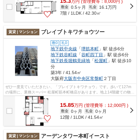
15.3
万
円
(管理費等：8,000円 )
0.5ヶ月
16.1万円
敷金
礼金
7階 / 1LDK / 42.30㎡
ブレイブトキワチョウツー
賃貸 | マンション
敷0
礼0
地下鉄中央線
「
堺筋本町
」駅 徒歩6分
地下鉄谷町線
「
谷町四丁目
」駅 徒歩6分
地下鉄長堀鶴見緑地
「
松屋町
」駅 徒歩10
分
築3年 / 41.54㎡
大阪府
大阪市中央区
常盤町
２丁目
ぜひ一度見ていただきたい、「ブレイブトキワチョウ」です。歩いて127m
の場所に、業務スーパー 松屋町筋本町橋店があります。地上14階建ての物件
をご紹介。造りとデザインに関して、自...
15.85
万
円
(管理費等：12,000円 )
0ヶ月
0ヶ月
敷金
礼金
12階 / 1LDK / 41.54㎡
アーデンタワー本町イースト
賃貸 | マンション