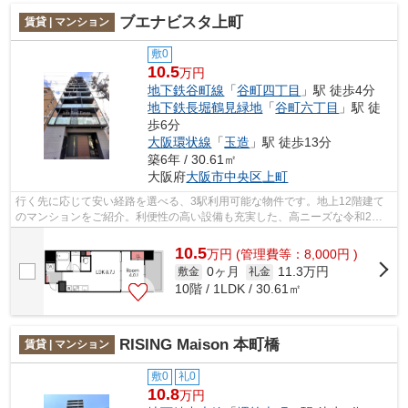
ブエナビスタ上町
賃貸 | マンション
敷0
10.5
万円
地下鉄谷町線
「
谷町四丁目
」駅 徒歩4分
地下鉄長堀鶴見緑地
「
谷町六丁目
」駅 徒
歩6分
大阪環状線
「
玉造
」駅 徒歩13分
築6年 / 30.61㎡
大阪府
大阪市中央区
上町
行く先に応じて安い経路を選べる、3駅利用可能な物件です。地上12階建て
のマンションをご紹介。利便性の高い設備も充実した、高ニーズな令和2年
築の物件です。こちらの物件はマンショ...
10.5
万
円
(管理費等：8,000円 )
0ヶ月
11.3万円
敷金
礼金
10階 / 1LDK / 30.61㎡
RISING Maison 本町橋
賃貸 | マンション
敷0
礼0
10.8
万円