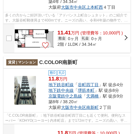
築4年 / 34.34㎡
大阪府
大阪市中央区
上本町西
４丁目
多くの方からご好評頂いている「アドバンス上町台シュタット」のご紹介で
す。大阪谷町郵便局まで400mです。ニーズの高い、令和4年築の物件で、オ
シャレな室内が魅力的。15階建てで街並...
11.41
万
円
(管理費等：10,000円 )
0ヶ月
0ヶ月
敷金
礼金
2階 / 1LDK / 34.34㎡
C.COLOR南新町
賃貸 | マンション
敷0
礼0
11.8
万円
地下鉄谷町線
「
谷町四丁目
」駅 徒歩4分
地下鉄中央線
「
堺筋本町
」駅 徒歩8分
京阪電鉄中之島線
「
天満橋
」駅 徒歩9分
築8年 / 38.20㎡
大阪府
大阪市中央区
南新町
２丁目
「C.COLOR南新町」：地下鉄谷町線谷町四丁目にも近くて便利。便利なス
ーパー「KOHYO(コーヨー) 内本町店」まで172mです。ニーズの高い、平成
30年築の物件で、オシャレな室内が魅力的。...
11.8
万
円
(管理費等：10,000円 )