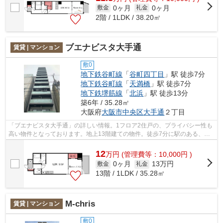
0ヶ月
0ヶ月
敷金
礼金
2階 / 1LDK / 38.20㎡
ブエナビスタ大手通
賃貸 | マンション
敷0
地下鉄谷町線
「
谷町四丁目
」駅 徒歩7分
地下鉄谷町線
「
天満橋
」駅 徒歩7分
地下鉄堺筋線
「
北浜
」駅 徒歩13分
築6年 / 35.28㎡
大阪府
大阪市中央区
大手通
２丁目
「ブエナビスタ大手通」の詳しい情報。1フロア2住戸の、プライバシー性も
高い物件となっております。地上13階建ての物件。徒歩7分に駅のある、ニ
ーズの高い物件です。設備が充実したマ...
12
万
円
(管理費等：10,000円 )
0ヶ月
13万円
敷金
礼金
13階 / 1LDK / 35.28㎡
M-chris
賃貸 | マンション
敷0