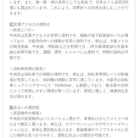
います。また、梅・桃・桜の名所としても有名で、日本さくら名所100
選にも選ばれています。これにより、四季折々の自然を楽しむことがで
きます。
7️⃣交通アクセスの便利さ
＜鉄道とバス＞
中央区は交通アクセスが非常に便利です。複数の地下鉄路線やバスが通
っており、大阪市内外への移動が非常に便利です。例えば、大阪メトロ
の御堂筋線、中央線、堺筋線などが利用でき、JR大阪環状線や京阪本
線も利用可能です​。通勤、通学、レジャーにも便利で、時間の節約が可
能です。
＜自転車利用の推奨＞
中央区は自転車での移動が便利です。例えば、自転車専用レーンや駐輪
場が充実しており、短距離の移動に非常に適しています。大阪市は自転
車シェアリングサービス「HUBchari」も展開しており、観光客や住民
にとって利用しやすい環境が整っています​。環境に優しく、健康的な生
活が送れます。
8️⃣住まいの選択肢
＜賃貸物件の相場＞
中央区の賃貸物件はバリエーション豊かで、単身向けからファミリー向
けまで幅広く選べます​。例えば、タワーマンションやデザイナーズマン
ションなど、多様な選択肢があります。家族構成やライフスタイルに応
じた物件が見つかりやすく、柔軟な住まいの選択が可能です。