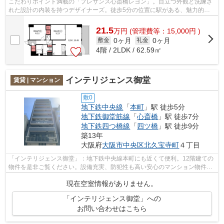
こだわりポイント満載の「プレサンス心斎橋レヨン」。目立つ外観と洗練さ
れた設計の内装を持つデザイナーズ。徒歩5分の位置に駅がある、魅力的な
立地の物件です。ご利用できる駅は3駅...
21.5
万
円
(管理費等：15,000円 )
0ヶ月
0ヶ月
敷金
礼金
4階 / 2LDK / 62.59㎡
インテリジェンス御堂
賃貸 | マンション
敷0
地下鉄中央線
「
本町
」駅 徒歩5分
地下鉄御堂筋線
「
心斎橋
」駅 徒歩7分
地下鉄四つ橋線
「
四ツ橋
」駅 徒歩9分
築13年
大阪府
大阪市中央区
北久宝寺町
４丁目
「インテリジェンス御堂」：地下鉄中央線本町にも近くて便利。12階建ての
物件を是非ご覧ください。設備充実、防犯性も高い安心のマンション物件で
す。行き先に応じて選べる3駅以上利用...
現在空室情報がありません。
「インテリジェンス御堂」への
お問い合わせはこちら