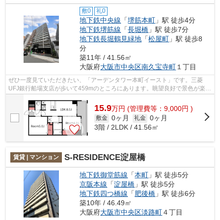
敷0
礼0
地下鉄中央線
「
堺筋本町
」駅 徒歩4分
地下鉄堺筋線
「
長堀橋
」駅 徒歩7分
地下鉄長堀鶴見緑地
「
松屋町
」駅 徒歩8
分
築11年 / 41.56㎡
大阪府
大阪市中央区
南久宝寺町
１丁目
ぜひ一度見ていただきたい、「アーデンタワー本町イースト」です。三菱
UFJ銀行船場支店が歩いて459mのところにあります。眺望良好で景色が楽し
めます。こちらの物件は3駅以上利用可能...
15.9
万
円
(管理費等：9,000円 )
0ヶ月
0ヶ月
敷金
礼金
3階 / 2LDK / 41.56㎡
S-RESIDENCE淀屋橋
賃貸 | マンション
地下鉄御堂筋線
「
本町
」駅 徒歩5分
京阪本線
「
淀屋橋
」駅 徒歩5分
地下鉄四つ橋線
「
肥後橋
」駅 徒歩6分
築10年 / 46.49㎡
大阪府
大阪市中央区
淡路町
４丁目