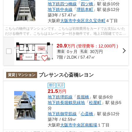
地下鉄四つ橋線
「
四ツ橋
」駅 徒歩10分
地下鉄中央線
「
堺筋本町
」駅 徒歩12分
築3年 / 57.47㎡
大阪府
大阪市中央区
北久宝寺町
４丁目
こちらの物件はマンションです。こちらは初期費用をカードでお支払いいた
だける物件です。こちらはエレベーター付き物件です。地上15階建てでニー
ズの高い物件です。大阪市中央区エリ...
20.9
万
円
(管理費等：12,000円 )
0ヶ月
30万円
敷金
礼金
7階 / 2LDK / 57.47㎡
プレサンス心斎橋レヨン
賃貸 | マンション
敷0
礼0
21.5
万円
地下鉄堺筋線
「
長堀橋
」駅 徒歩6分
地下鉄長堀鶴見緑地
「
松屋町
」駅 徒歩5
分
地下鉄御堂筋線
「
心斎橋
」駅 徒歩12分
築7年 / 62.59㎡
大阪府
大阪市中央区
南船場
１丁目