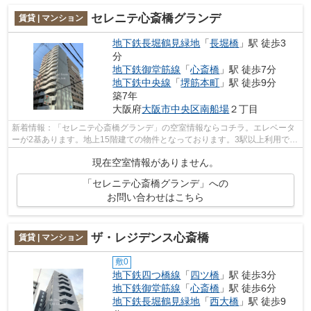
セレニテ心斎橋グランデ
賃貸 | マンション
地下鉄長堀鶴見緑地
「
長堀橋
」駅 徒歩3
分
地下鉄御堂筋線
「
心斎橋
」駅 徒歩7分
地下鉄中央線
「
堺筋本町
」駅 徒歩9分
築7年
大阪府
大阪市中央区
南船場
２丁目
新着情報：「セレニテ心斎橋グランデ」の空室情報ならコチラ。エレベータ
ーが2基あります。地上15階建ての物件となっております。3駅以上利用でき
る立地となっていて、様々な場所への...
現在空室情報がありません。
「セレニテ心斎橋グランデ」への
お問い合わせはこちら
ザ・レジデンス心斎橋
賃貸 | マンション
敷0
地下鉄四つ橋線
「
四ツ橋
」駅 徒歩3分
地下鉄御堂筋線
「
心斎橋
」駅 徒歩6分
地下鉄長堀鶴見緑地
「
西大橋
」駅 徒歩9