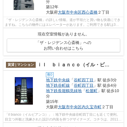
分
築12年
大阪府
大阪市中央区
西心斎橋
２丁目
「ザ・レジデンス心斎橋」の詳しい情報。道が平坦だと買い物も快適にでき
ますね。こちらの物件にはエレベーターがあります。ご利用できる駅は3駅
以上あり、アクセスの良い立地です。大...
現在空室情報がありません。
「ザ・レジデンス心斎橋」への
お問い合わせはこちら
ｉｌ ｂｉａｎｃｏ（イル・ビアンコ）
賃貸 | マンション
敷0
地下鉄中央線
「
谷町四丁目
」駅 徒歩3分
地下鉄谷町線
「
谷町四丁目
」駅 徒歩4分
地下鉄長堀鶴見緑地
「
松屋町
」駅 徒歩10
分
築15年
大阪府
大阪市中央区
内久宝寺町
２丁目
「il bianco（イルビアンコ）」：地下鉄中央線谷町四丁目にも近くて便利。
目立つ外観と洗練された設計の内装を持つデザイナーズ。コチラは、2011年
築の、多くの方に好評の物件となりま...