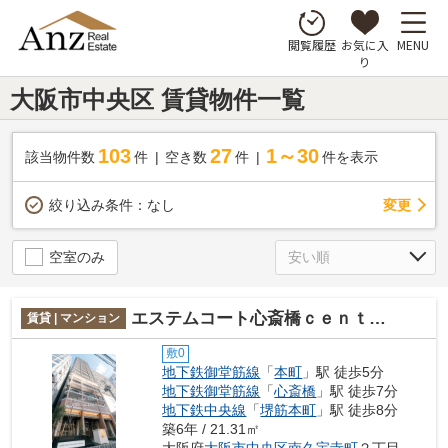
お気に入
MENU
閲覧履歴
り
大阪市中央区 賃貸物件一覧
103
27
1～30
該当物件数
件
空き数
件
件を表示
変更
絞り込み条件：
なし
空室のみ
エステムコート心斎橋ｃｅｎｔｒａｌ
賃貸 | マンション
敷0
地下鉄御堂筋線
「
本町
」駅 徒歩5分
地下鉄御堂筋線
「
心斎橋
」駅 徒歩7分
地下鉄中央線
「
堺筋本町
」駅 徒歩8分
築6年 / 21.31㎡