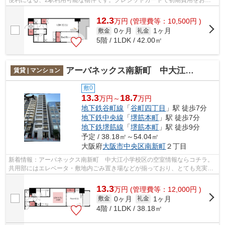
便利になる、2駅利用可能な物件です。クレジットカードで初期費用をお支
払いいただける物件です。大阪市中央区...
12.3
万
円
(管理費等：10,500円 )
0ヶ月
1ヶ月
敷金
礼金
5階 / 1LDK / 42.00㎡
アーバネックス南新町 中大江小学校区
賃貸 | マンション
敷0
13.3
18.7
万円～
万円
地下鉄谷町線
「
谷町四丁目
」駅 徒歩7分
地下鉄中央線
「
堺筋本町
」駅 徒歩7分
地下鉄堺筋線
「
堺筋本町
」駅 徒歩9分
予定 / 38.18㎡～54.04㎡
大阪府
大阪市中央区
南新町
２丁目
新着情報：アーバネックス南新町 中大江小学校区の空室情報ならコチラ。
共用部にはエレベータ・敷地内ごみ置き場などが揃っており、とても充実し
ています。こちらは初期費用をカード...
13.3
万
円
(管理費等：12,000円 )
0ヶ月
1ヶ月
敷金
礼金
4階 / 1LDK / 38.18㎡