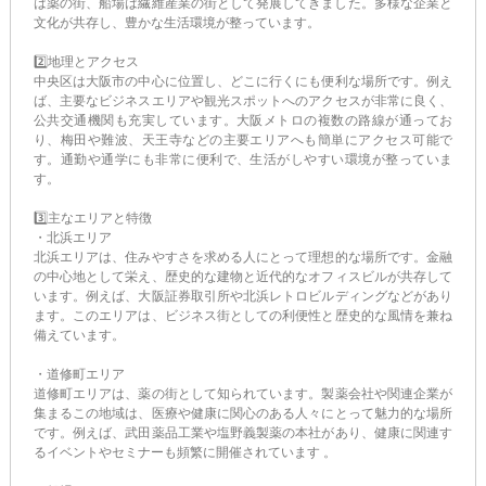
は薬の街、船場は繊維産業の街として発展してきました​。多様な企業と
文化が共存し、豊かな生活環境が整っています。
2️⃣地理とアクセス
中央区は大阪市の中心に位置し、どこに行くにも便利な場所です。例え
ば、主要なビジネスエリアや観光スポットへのアクセスが非常に良く、
公共交通機関も充実しています。大阪メトロの複数の路線が通ってお
り、梅田や難波、天王寺などの主要エリアへも簡単にアクセス可能で
す。通勤や通学にも非常に便利で、生活がしやすい環境が整っていま
す。
3️⃣主なエリアと特徴
・北浜エリア
北浜エリアは、住みやすさを求める人にとって理想的な場所です。金融
の中心地として栄え、歴史的な建物と近代的なオフィスビルが共存して
います。例えば、大阪証券取引所や北浜レトロビルディングなどがあり
ます。このエリアは、ビジネス街としての利便性と歴史的な風情を兼ね
備えています。
・道修町エリア
道修町エリアは、薬の街として知られています。製薬会社や関連企業が
集まるこの地域は、医療や健康に関心のある人々にとって魅力的な場所
です。例えば、武田薬品工業や塩野義製薬の本社があり、健康に関連す
るイベントやセミナーも頻繁に開催されています​ ​。