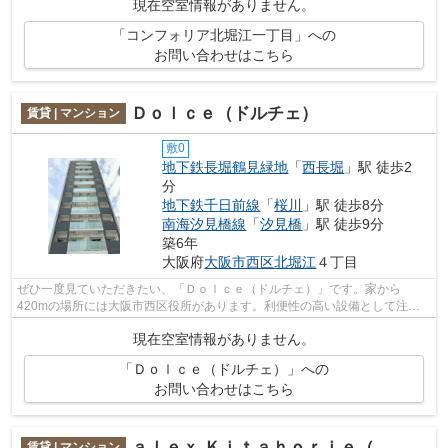
現在空室情報がありません。
「コンフォリア北堀江一丁目」への
お問い合わせはこちら
Ｄｏｌｃｅ（ドルチェ）
賃貸 | マンション
敷0
地下鉄長堀鶴見緑地
「
西長堀
」駅 徒歩2
分
地下鉄千日前線
「
桜川
」駅 徒歩8分
南海汐見橋線
「
汐見橋
」駅 徒歩9分
築6年
大阪府
大阪市西区
北堀江
４丁目
ぜひ一度見ていただきたい、「Ｄｏｌｃｅ（ドルチェ）」です。家から
420mの場所には大阪市西区役所があります。利便性の高い設備として注目
されているのが敷地内ごみ置き場です。特徴...
現在空室情報がありません。
「Ｄｏｌｃｅ（ドルチェ）」への
お問い合わせはこちら
ａｌｅｘ Ｋｉｔａｈｏｒｉｅ（アレックスキタホリエ）
賃貸 | マンション