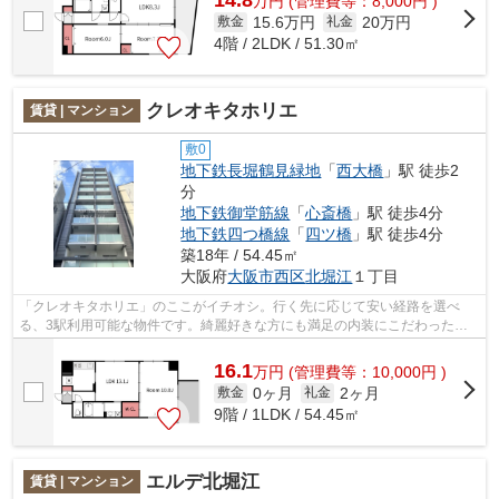
万
円
(管理費等：8,000円 )
15.6万円
20万円
敷金
礼金
4階 / 2LDK / 51.30㎡
クレオキタホリエ
賃貸 | マンション
敷0
地下鉄長堀鶴見緑地
「
西大橋
」駅 徒歩2
分
地下鉄御堂筋線
「
心斎橋
」駅 徒歩4分
地下鉄四つ橋線
「
四ツ橋
」駅 徒歩4分
築18年 / 54.45㎡
大阪府
大阪市西区
北堀江
１丁目
「クレオキタホリエ」のここがイチオシ。行く先に応じて安い経路を選べ
る、3駅利用可能な物件です。綺麗好きな方にも満足の内装にこだわったマ
ンションタイプ。初期費用の分割払いにも...
16.1
万
円
(管理費等：10,000円 )
0ヶ月
2ヶ月
敷金
礼金
9階 / 1LDK / 54.45㎡
エルデ北堀江
賃貸 | マンション