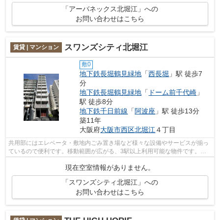
「アーバネックス北堀江」への
お問い合わせはこちら
スワンズシティ北堀江
賃貸 | マンション
敷0
地下鉄長堀鶴見緑地
「
西長堀
」駅 徒歩7
分
地下鉄長堀鶴見緑地
「
ドーム前千代崎
」
駅 徒歩8分
地下鉄千日前線
「
阿波座
」駅 徒歩13分
築11年
大阪府
大阪市西区
北堀江
４丁目
共用部にはエレベータ・敷地内ごみ置き場など様々な設備やサービスが揃っ
ているので便利です。移動範囲が広がる、3駅以上利用可能な物件です。こ
ちらは初期費用をカードでお支払いいた...
現在空室情報がありません。
「スワンズシティ北堀江」への
お問い合わせはこちら