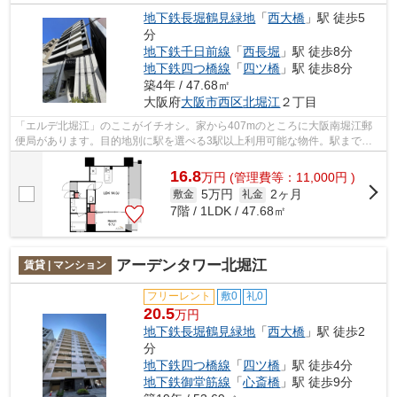
地下鉄長堀鶴見緑地
「
西大橋
」駅 徒歩5
分
地下鉄千日前線
「
西長堀
」駅 徒歩8分
地下鉄四つ橋線
「
四ツ橋
」駅 徒歩8分
築4年 / 47.68㎡
大阪府
大阪市西区
北堀江
２丁目
「エルデ北堀江」のここがイチオシ。家から407mのところに大阪南堀江郵
便局があります。目的地別に駅を選べる3駅以上利用可能な物件。駅まで徒
歩5分の立地が魅力的な、利便性の高い物...
16.8
万
円
(管理費等：11,000円 )
5万円
2ヶ月
敷金
礼金
7階 / 1LDK / 47.68㎡
アーデンタワー北堀江
賃貸 | マンション
フリーレント
敷0
礼0
20.5
万円
地下鉄長堀鶴見緑地
「
西大橋
」駅 徒歩2
分
地下鉄四つ橋線
「
四ツ橋
」駅 徒歩4分
地下鉄御堂筋線
「
心斎橋
」駅 徒歩9分