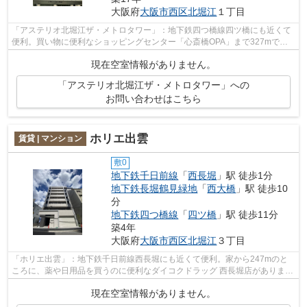
大阪府
大阪市西区
北堀江
１丁目
「アステリオ北堀江ザ・メトロタワー」：地下鉄四つ橋線四ツ橋にも近くて
便利。買い物に便利なショッピングセンター「心斎橋OPA」まで327mで
す。面倒なゴミ捨ての負担を軽減させること...
現在空室情報がありません。
「アステリオ北堀江ザ・メトロタワー」への
お問い合わせはこちら
ホリエ出雲
賃貸 | マンション
敷0
地下鉄千日前線
「
西長堀
」駅 徒歩1分
地下鉄長堀鶴見緑地
「
西大橋
」駅 徒歩10
分
地下鉄四つ橋線
「
四ツ橋
」駅 徒歩11分
築4年
大阪府
大阪市西区
北堀江
３丁目
「ホリエ出雲」：地下鉄千日前線西長堀にも近くて便利。家から247mのと
ころに、薬や日用品を買うのに便利なダイコクドラッグ 西長堀店がありま
す。こちらの物件はマンションです。ウォ...
現在空室情報がありません。