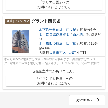
「ホリエ出雲」への
お問い合わせはこちら
グランド西長堀
賃貸 | マンション
地下鉄千日前線
「
西長堀
」駅 徒歩1分
地下鉄長堀鶴見緑地
「
西大橋
」駅 徒歩10
分
地下鉄四つ橋線
「
四ツ橋
」駅 徒歩13分
築41年
大阪府
大阪市西区
北堀江
４丁目
家から405mの場所には大阪市西区役所があります。共用部にはエレベー
タ・敷地内ごみ置き場など様々な設備やサービスが揃っているので便利で
す。陽当りも良いので、清々しい朝を迎える...
現在空室情報がありません。
「グランド西長堀」への
お問い合わせはこちら
次の30件へ