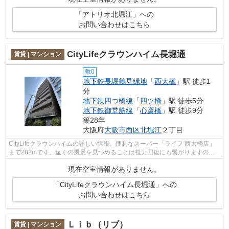
「アトリオ北堀江」への
お問い合わせはこちら
CityLifeクラウンハイム長堀通
賃貸 | マンション
敷0
地下鉄長堀鶴見緑地
「
西大橋
」駅 徒歩1
分
地下鉄四つ橋線
「
四ツ橋
」駅 徒歩5分
地下鉄御堂筋線
「
心斎橋
」駅 徒歩9分
築28年
大阪府
大阪市西区
北堀江
２丁目
CityLifeクラウンハイムの詳しい情報。便利なスーパー「ライフ 西大橋店」
まで282mです。遠くの風景を見つめることは視力回復にも繋がりますので
健康的になれます。徒歩1分で駅にアク...
現在空室情報がありません。
「CityLifeクラウンハイム長堀通」への
お問い合わせはこちら
Ｌｉｂ（リブ）
賃貸 | マンション