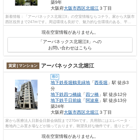
築9年
大阪府
大阪市西区
北堀江
３丁目
新着情報：「アーバネックス北堀江ll」の空室情報ならコチラ。家から大阪市
西区役所まで247mです。周辺環境も良好で、魅力的な住環境のある、平成
29年築の物件です。高ニーズな駅近の...
現在空室情報がありません。
「アーバネックス北堀江ll」への
お問い合わせはこちら
アーバネックス北堀江
賃貸 | マンション
敷0
地下鉄長堀鶴見緑地
「
西長堀
」駅 徒歩3
分
地下鉄四つ橋線
「
四ツ橋
」駅 徒歩12分
地下鉄千日前線
「
阿波座
」駅 徒歩13分
築24年
大阪府
大阪市西区
北堀江
３丁目
家から医療法人日新会日新会病院まで270mです。共用部にはエレベータ・
敷地内ごみ置き場などが揃っております。眺望良好な物件です。造りとデザ
インに関して、自信をもって情報を提供...
現在空室情報がありません。