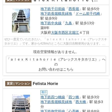
地下鉄千日前線
「
西長堀
」駅 徒歩5分
地下鉄長堀鶴見緑地
「
ドーム前千代崎
」
駅 徒歩9分
地下鉄中央線
「
九条
」駅 徒歩13分
築8年
大阪府
大阪市西区
北堀江
４丁目
ぜひ一度見ていただきたい、「ａｌｅｘ Ｋｉｔａｈｏｒｉｅ（アレックスキ
タホリエ）」です。家から428mのところに大阪日吉郵便局があります。共
用部にはエレベータ・敷地内ごみ置き場...
現在空室情報がありません。
「ａｌｅｘ Ｋｉｔａｈｏｒｉｅ（アレックスキタホリエ）」へ
の
お問い合わせはこちら
Felista Horie
賃貸 | マンション
敷0
地下鉄四つ橋線
「
四ツ橋
」駅 徒歩3分
地下鉄長堀鶴見緑地
「
西大橋
」駅 徒歩3
分
地下鉄御堂筋線
「
心斎橋
」駅 徒歩8分