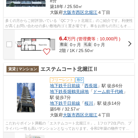
8分
築18年 / 25.50㎡
大阪府
大阪市西区
北堀江
４丁目
多くの方からご好評頂いている「QCフラット北堀江」のご紹介です。利便性
が高くお問い合わせの多い敷地内ゴミ置き場です。車をお持ちの方にもオス
スメの、機械式駐車場を利用できる物...
6.4
万
円
(管理費等：10,000円 )
0ヶ月
0ヶ月
敷金
礼金
2階 / 1K / 25.50㎡
エステムコート北堀江Ⅱ
賃貸 | マンション
フリーレント
敷0
地下鉄千日前線
「
西長堀
」駅 徒歩6分
地下鉄長堀鶴見緑地
「
ドーム前千代崎
」
駅 徒歩7分
地下鉄千日前線
「
桜川
」駅 徒歩14分
築5年 / 32.57㎡
大阪府
大阪市西区
北堀江
４丁目
こだわりポイント満載の「エステムコート北堀江Ⅱ」。1フロア2住戸の、プ
ライバシー性も高いマンションとなっております。令和2年築の物件です。
駅まで徒歩6分なので、アクセスの良い物...