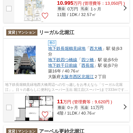
10.995
万
円
(管理費等：13,050円 )
0万円
1ヶ月
敷金
礼金
11階 / 1DK / 32.57㎡
リーガル北堀江
賃貸 | マンション
敷0
地下鉄長堀鶴見緑地
「
西大橋
」駅 徒歩3
分
地下鉄四つ橋線
「
四ツ橋
」駅 徒歩5分
地下鉄千日前線
「
西長堀
」駅 徒歩7分
築16年 / 40.76㎡
大阪府
大阪市西区
北堀江
２丁目
地下鉄長堀鶴見緑地西大橋周辺への引っ越しをお考えなら「リーガル北堀
江」。日々の暮らしに便利なスーパー玉出 堀江店(スーパー)まで333mです。
駅まで徒歩3分の位置に立地する、アク...
11
万
円
(管理費等：9,620円 )
0ヶ月
11万円
敷金
礼金
4階 / 1LDK / 40.76㎡
アーベル更紗北堀江
賃貸 | マンション