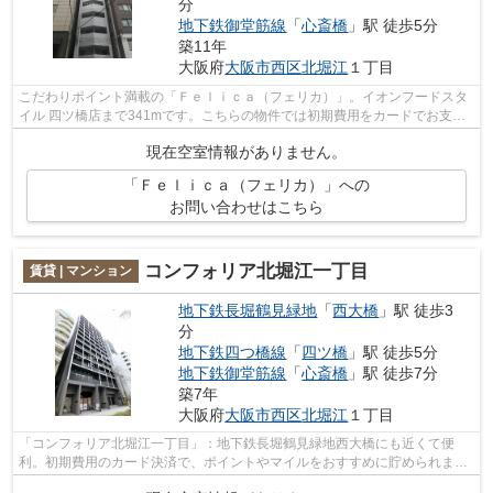
分
地下鉄御堂筋線
「
心斎橋
」駅 徒歩5分
築11年
大阪府
大阪市西区
北堀江
１丁目
こだわりポイント満載の「Ｆｅｌｉｃａ（フェリカ）」。イオンフードスタ
イル 四ツ橋店まで341mです。こちらの物件では初期費用をカードでお支払
いいただけます。魅力あふれる1フロア2...
現在空室情報がありません。
「Ｆｅｌｉｃａ（フェリカ）」への
お問い合わせはこちら
コンフォリア北堀江一丁目
賃貸 | マンション
地下鉄長堀鶴見緑地
「
西大橋
」駅 徒歩3
分
地下鉄四つ橋線
「
四ツ橋
」駅 徒歩5分
地下鉄御堂筋線
「
心斎橋
」駅 徒歩7分
築7年
大阪府
大阪市西区
北堀江
１丁目
「コンフォリア北堀江一丁目」：地下鉄長堀鶴見緑地西大橋にも近くて便
利。初期費用のカード決済で、ポイントやマイルをおすすめに貯められま
す。こだわり派の方も満足度の高いデザイ...