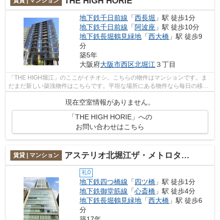
THE HIGH HORIE
賃貸 | マンション
地下鉄千日前線
「
西長堀
」駅 徒歩1分
地下鉄千日前線
「
阿波座
」駅 徒歩10分
地下鉄長堀鶴見緑地
「
西大橋
」駅 徒歩9
分
築5年
大阪府
大阪市西区
北堀江
３丁目
「THE HIGH堀江」のここがイチオシ。こちらの物件はマンションです。ま
だまだ新しい築浅物件はこちらです。平坦な場所にある物件なら毎日の移動
も快適です。当社スタッフが地域の賃貸...
現在空室情報がありません。
「THE HIGH HORIE」への
お問い合わせはこちら
アステリオ北堀江ザ・メトロタワー
賃貸 | マンション
礼0
地下鉄四つ橋線
「
四ツ橋
」駅 徒歩1分
地下鉄御堂筋線
「
心斎橋
」駅 徒歩4分
地下鉄長堀鶴見緑地
「
西大橋
」駅 徒歩6
分
築17年