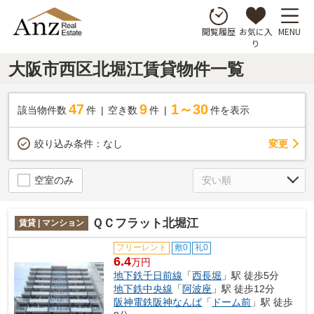
お気に入
MENU
閲覧履歴
り
大阪市西区北堀江賃貸物件一覧
47
9
1～30
該当物件数
件
空き数
件
件を表示
変更
絞り込み条件：
なし
空室のみ
ＱＣフラット北堀江
賃貸 | マンション
フリーレント
敷0
礼0
6.4
万円
地下鉄千日前線
「
西長堀
」駅 徒歩5分
地下鉄中央線
「
阿波座
」駅 徒歩12分
阪神電鉄阪神なんば
「
ドーム前
」駅 徒歩