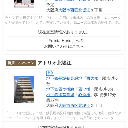
予定
大阪府
大阪市西区
北堀江
１丁目
ライフ 西大橋店まで476mです。共用部には敷地内ごみ置き場・エレベータ
などが揃っており、とても充実しています。高ニーズな駅近の物件で、徒歩
3分で駅に行くことができます。3駅以上...
現在空室情報がありません。
「Felista Horie」への
お問い合わせはこちら
アトリオ北堀江
賃貸 | マンション
敷0
地下鉄長堀鶴見緑地
「
西大橋
」駅 徒歩6
分
地下鉄四つ橋線
「
四ツ橋
」駅 徒歩8分
地下鉄御堂筋線
「
心斎橋
」駅 徒歩12分
築27年
大阪府
大阪市西区
北堀江
２丁目
「アトリオ北堀江」：地下鉄長堀鶴見緑地西大橋にも近くて便利。便利なス
ーパー「スーパー玉出 堀江店」まで322mです。共用部にはエレベータ・敷
地内ごみ置き場など様々な設備やサービ...
現在空室情報がありません。