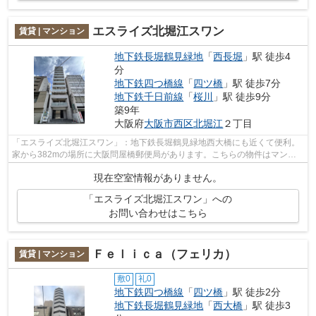
エスライズ北堀江スワン
賃貸 | マンション
地下鉄長堀鶴見緑地
「
西長堀
」駅 徒歩4
分
地下鉄四つ橋線
「
四ツ橋
」駅 徒歩7分
地下鉄千日前線
「
桜川
」駅 徒歩9分
築9年
大阪府
大阪市西区
北堀江
２丁目
「エスライズ北堀江スワン」：地下鉄長堀鶴見緑地西大橋にも近くて便利。
家から382mの場所に大阪問屋橋郵便局があります。こちらの物件はマンシ
ョンです。駅まで徒歩4分の位置に立地す...
現在空室情報がありません。
「エスライズ北堀江スワン」への
お問い合わせはこちら
Ｆｅｌｉｃａ（フェリカ）
賃貸 | マンション
敷0
礼0
地下鉄四つ橋線
「
四ツ橋
」駅 徒歩2分
地下鉄長堀鶴見緑地
「
西大橋
」駅 徒歩3