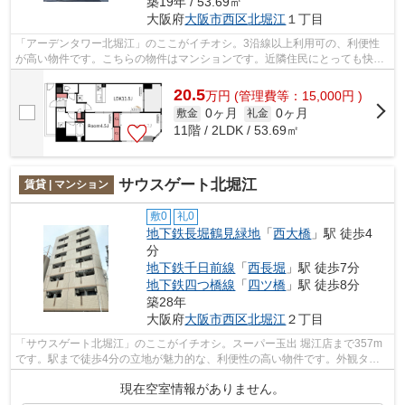
築19年 / 53.69㎡
大阪府
大阪市西区
北堀江
１丁目
「アーデンタワー北堀江」のここがイチオシ。3沿線以上利用可の、利便性
が高い物件です。こちらの物件はマンションです。近隣住民にとっても快適
になる敷地内ごみ置き場付きです。でき...
20.5
万
円
(管理費等：15,000円 )
0ヶ月
0ヶ月
敷金
礼金
11階 / 2LDK / 53.69㎡
サウスゲート北堀江
賃貸 | マンション
敷0
礼0
地下鉄長堀鶴見緑地
「
西大橋
」駅 徒歩4
分
地下鉄千日前線
「
西長堀
」駅 徒歩7分
地下鉄四つ橋線
「
四ツ橋
」駅 徒歩8分
築28年
大阪府
大阪市西区
北堀江
２丁目
「サウスゲート北堀江」のここがイチオシ。スーパー玉出 堀江店まで357m
です。駅まで徒歩4分の立地が魅力的な、利便性の高い物件です。外観タイ
ル張りは、物件をファッショナブルに見...
現在空室情報がありません。