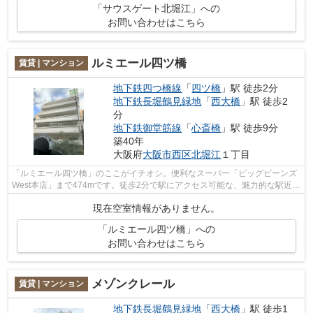
「サウスゲート北堀江」への
お問い合わせはこちら
ルミエール四ツ橋
賃貸 | マンション
地下鉄四つ橋線
「
四ツ橋
」駅 徒歩2分
地下鉄長堀鶴見緑地
「
西大橋
」駅 徒歩2
分
地下鉄御堂筋線
「
心斎橋
」駅 徒歩9分
築40年
大阪府
大阪市西区
北堀江
１丁目
「ルミエール四ツ橋」のここがイチオシ。便利なスーパー「ビッグビーンズ
West本店」まで474mです。徒歩2分で駅にアクセス可能な、魅力的な駅近物
件です。防犯対策もバッチリなマンショ...
現在空室情報がありません。
「ルミエール四ツ橋」への
お問い合わせはこちら
メゾンクレール
賃貸 | マンション
地下鉄長堀鶴見緑地
「
西大橋
」駅 徒歩1