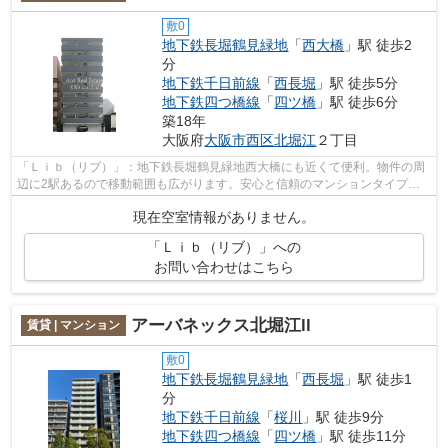
敷0
地下鉄長堀鶴見緑地
「
西大橋
」駅 徒歩2
分
地下鉄千日前線
「
西長堀
」駅 徒歩5分
地下鉄四つ橋線
「
四ツ橋
」駅 徒歩6分
築18年
大阪府
大阪市西区
北堀江
２丁目
「Ｌｉｂ（リブ）」：地下鉄長堀鶴見緑地西大橋にも近くて便利。物件の周
辺に2駅あるので移動範囲も広がります。安心と信頼のマンションタイプの
物件。移動距離が短くてすむ、敷地内ご...
現在空室情報がありません。
「Ｌｉｂ（リブ）」への
お問い合わせはこちら
アーバネックス北堀江ll
賃貸 | マンション
敷0
地下鉄長堀鶴見緑地
「
西長堀
」駅 徒歩1
分
地下鉄千日前線
「
桜川
」駅 徒歩9分
地下鉄四つ橋線
「
四ツ橋
」駅 徒歩11分