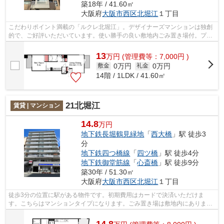
築18年 / 41.60㎡
大阪府
大阪市西区
北堀江
１丁目
こだわりポイント満載の「ルクレ北堀江」。デザイナーズマンションは独創
的で、ご好評いただいています。使い勝手の良い敷地内ごみ置き場付。プラ
イバシーをしっかり守れる、安心安全...
13
万
円
(管理費等：7,000円 )
0万円
0万円
敷金
礼金
14階 / 1LDK / 41.60㎡
21北堀江
賃貸 | マンション
14.8
万円
地下鉄長堀鶴見緑地
「
西大橋
」駅 徒歩3
分
地下鉄四つ橋線
「
四ツ橋
」駅 徒歩4分
地下鉄御堂筋線
「
心斎橋
」駅 徒歩9分
築30年 / 51.30㎡
大阪府
大阪市西区
北堀江
１丁目
徒歩3分の位置に駅がある物件です。初期費用はカードで決済いただけま
す。こちらはマンションタイプになります。ごみ置き場は敷地内にありま
す。大阪市西区エリアにある賃貸情報のこと...
14.8