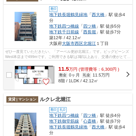
敷0
地下鉄長堀鶴見緑地
「
西大橋
」駅 徒歩4
分
地下鉄四つ橋線
「
四ツ橋
」駅 徒歩5分
地下鉄千日前線
「
西長堀
」駅 徒歩7分
築12年 / 42.12㎡
大阪府
大阪市西区
北堀江
１丁目
ぜひ一度見ていただきたい、「アーベル更紗北堀江」です。ビッグビーンズ
West本店まで499mです。ご利用できる駅は3駅以上あり、交通の便がとても
良い立地となっています。目立つ外観と...
11.5
万
円
(管理費等：6,300円 )
0ヶ月
11.5万円
敷金
礼金
8階 / 1LDK / 42.12㎡
ルクレ北堀江
賃貸 | マンション
敷0
礼0
地下鉄四つ橋線
「
四ツ橋
」駅 徒歩4分
地下鉄御堂筋線
「
心斎橋
」駅 徒歩7分
地下鉄長堀鶴見緑地
「
西大橋
」駅 徒歩4
分