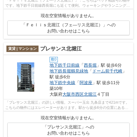
「Ｆｅｌｉｓ北堀江（フェ―リス北堀江）」：こちらはペット相談可の物件
です。地下鉄千日前線西長堀にも近くて便利。ウォーキングやランニングが
趣味の方に住んでもらいたいのが平坦な...
現在空室情報がありません。
「Ｆｅｌｉｓ北堀江（フェ―リス北堀江）」への
お問い合わせはこちら
プレサンス北堀江
賃貸 | マンション
敷0
地下鉄千日前線
「
西長堀
」駅 徒歩6分
地下鉄長堀鶴見緑地
「
ドーム前千代崎
」
駅 徒歩6分
地下鉄中央線
「
阿波座
」駅 徒歩11分
築10年
大阪府
大阪市西区
北堀江
４丁目
「プレサンス北堀江」の詳しい情報。スーパー玉出 九条店まで421mです。
こちらの物件にはエレベーターがあります。駅から徒歩6分の位置にある物
件なので、アクセスも良好です。当社ス...
現在空室情報がありません。
「プレサンス北堀江」への
お問い合わせはこちら