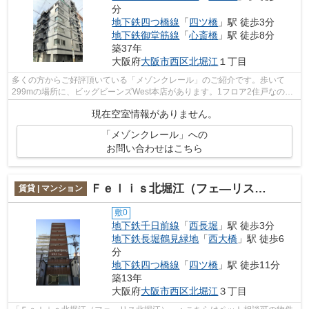
分
地下鉄四つ橋線
「
四ツ橋
」駅 徒歩3分
地下鉄御堂筋線
「
心斎橋
」駅 徒歩8分
築37年
大阪府
大阪市西区
北堀江
１丁目
多くの方からご好評頂いている「メゾンクレール」のご紹介です。歩いて
299mの場所に、ビッグビーンズWest本店があります。1フロア2住戸なの
で、風通しも良く快適な環境となっています...
現在空室情報がありません。
「メゾンクレール」への
お問い合わせはこちら
Ｆｅｌｉｓ北堀江（フェ―リス北堀江）
賃貸 | マンション
敷0
地下鉄千日前線
「
西長堀
」駅 徒歩3分
地下鉄長堀鶴見緑地
「
西大橋
」駅 徒歩6
分
地下鉄四つ橋線
「
四ツ橋
」駅 徒歩11分
築13年
大阪府
大阪市西区
北堀江
３丁目