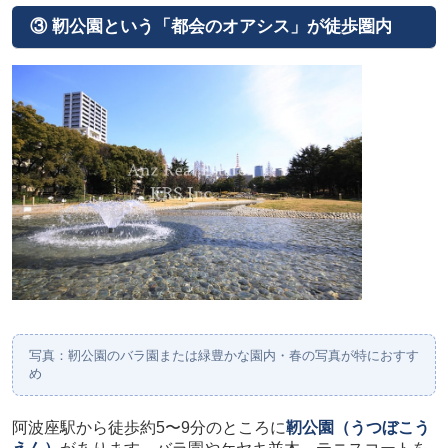
③ 靭公園という「都会のオアシス」が徒歩圏内
写真：靭公園のバラ園または緑豊かな園内・春の写真が特におすす
め
阿波座駅から徒歩約5〜9分のところに
靭公園（うつぼこう