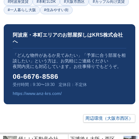
#阿波座賃貸
#本町1LDK
#大阪市西区
#カップル向け賃貸
#一人暮らし大阪
#住みやすい街
阿波座・本町エリアのお部屋探しはKRS株式会社
へ
「どんな物件があるか見てみたい」「予算に合う部屋を相
談したい」という方は、お気軽にご連絡ください
夜間内見にも対応しています。お仕事帰りでもどうぞ。
06-6676-8586
受付時間：9:30〜19:30 定休日：不定休
https://www.anz-krs.com/
周辺環境（大阪市西区）
怪しい不動産会社
万博後も大阪・西区...