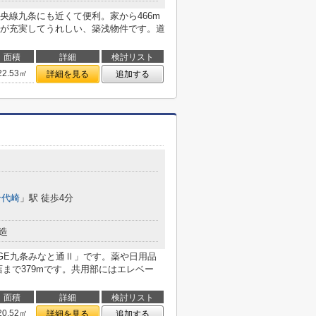
央線九条にも近くて便利。家から466m
が充実してうれしい、築浅物件です。道
面積
詳細
検討リスト
22.53㎡
詳細を見る
追加する
千代崎
」駅 徒歩4分
造
AGE九条みなと通Ⅱ」です。薬や日用品
まで379mです。共用部にはエレベー
面積
詳細
検討リスト
20.52㎡
詳細を見る
追加する