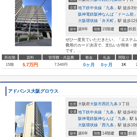
交通
地下鉄中央線
「
九条
」駅 徒歩3分
阪神電鉄阪神なんば
「
ドーム前
」
大阪環状線
「
弁天町
」駅 徒歩12
築8年
15階建
鉄筋
築年
階数
構造
ぜひ一度見ていただきたい、「エステム
費用のカード決済で、支払いが簡単・便
です。...
所在階
賃料
管理費・共益費
敷金
礼金
間取り
5.7
万円
0ヶ月
0ヶ月
15階
7,540円
1K
アドバンス大阪グロウス
大阪府
大阪市西区
九条
３丁目
住所
交通
地下鉄中央線
「
九条
」駅 徒歩4分
阪神電鉄阪神なんば
「
九条
」駅 
大阪環状線
「
西九条
」駅 徒歩10
築6年
14階建
鉄筋
築年
階数
構造