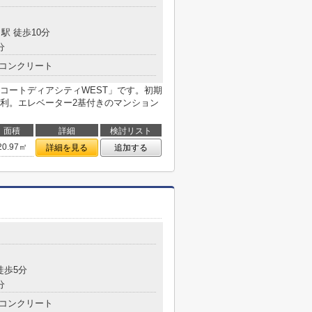
駅 徒歩10分
分
コンクリート
コートディアシティWEST」です。初期
利。エレベーター2基付きのマンション
面積
詳細
検討リスト
20.97㎡
詳細を見る
追加する
徒歩5分
分
コンクリート