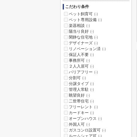
こだわり条件
ペット飼育可
(-)
ペット専用設備
(-)
楽器相談
(-)
陽当り良好
(-)
閑静な住宅地
(-)
デザイナーズ
(-)
リノベーション済
(-)
保証人不要
(-)
事務所可
(-)
２人入居可
(-)
バリアフリー
(-)
分割可
(-)
分譲タイプ
(-)
管理人常駐
(-)
眺望良好
(-)
二世帯住宅
(-)
フリーレント
(-)
カードキー
(-)
オープンハウス
(-)
外国人可
(-)
ガスコンロ設置可
(-)
ルームシェア可
(-)