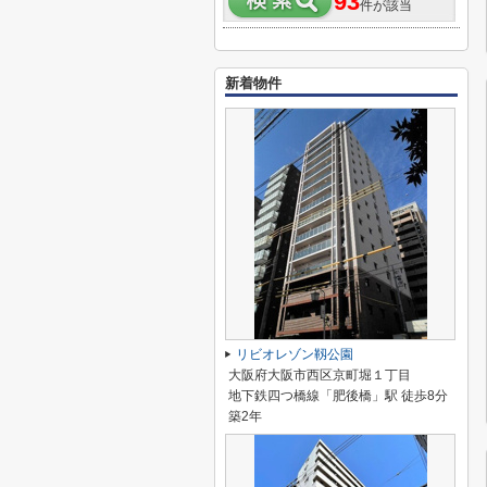
93
件が該当
新着物件
リビオレゾン靱公園
大阪府大阪市西区京町堀１丁目
地下鉄四つ橋線「肥後橋」駅 徒歩8分
築2年