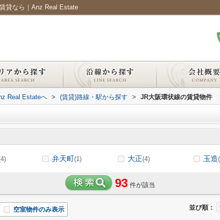
｜Anz Real Estate
al Estateへ
>
(賃貸)路線・駅から探す
>
JR大阪環状線の賃貸物件
弁天町
大正
玉造
(4)
(1)
(4)
93
件が該当
並び順：
空室物件のみ表示