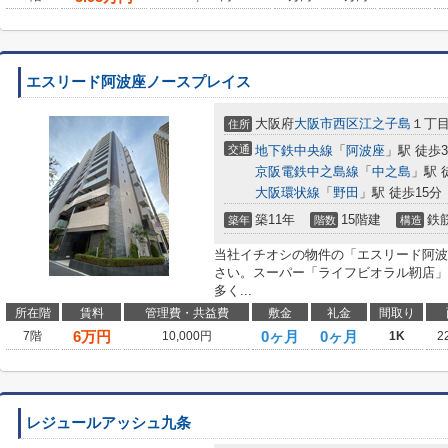
エスリード阿波座ノースプレイス
大阪府
大阪市西区
江之子島
１丁
住所
交通
地下鉄中央線
「
阿波座
」駅 徒歩
京阪電鉄中之島線
「
中之島
」駅 
大阪環状線
「
野田
」駅 徒歩15分
築11年
15階建
鉄
築年
階数
構造
当社イチオシの物件の「エスリード阿波
さい。スーパー「ライフビオラル靭店」
多く...
所在階
賃料
管理費・共益費
敷金
礼金
間取り
6
万円
0ヶ月
0ヶ月
7階
10,000円
1K
2
レジュールアッシュ九条