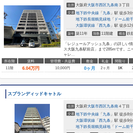
大阪府
大阪市西区
九条南
３丁目
住所
交通
地下鉄中央線
「
九条
」駅 徒歩3分
地下鉄長堀鶴見緑地
「
ドーム前
大阪環状線
「
西九条
」駅 徒歩12
築11年
11階建
鉄
築年
階数
構造
「レジュールアッシュ九条」の詳しい情
ス大阪九条駅前店」まで285mです。ニ
ャレ...
所在階
賃料
管理費・共益費
敷金
礼金
間取り
6.04
万円
0ヶ月
11階
10,000円
2ヶ月
1K
スプランディッドキャトル
大阪府
大阪市西区
九条南
４丁目
住所
交通
地下鉄中央線
「
九条
」駅 徒歩8分
大阪環状線
「
西九条
」駅 徒歩9分
地下鉄長堀鶴見緑地
「
ドーム前