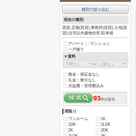
種別で絞り込む
現在の種別
賃貸,店舗(賃貸),事務所(賃貸),土地(賃
貸),住宅以外建物全部,駐車場
アパート
マンション
一戸建て
▼賃料
～
敷金・保証金なし
礼金・敷引なし
共益費・管理費込み
93
件が該当
間取り
ワンルーム
1K
1DK
1LDK
2K
2DK
2LDK
3K