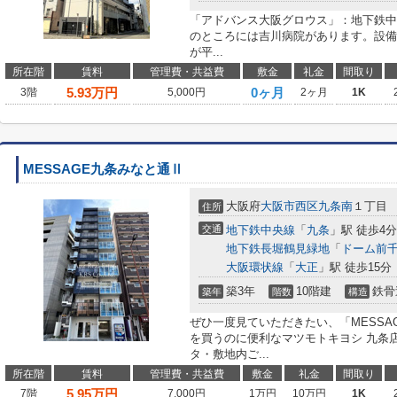
「アドバンス大阪グロウス」：地下鉄中
のところには吉川病院があります。設備
が平...
所在階
賃料
管理費・共益費
敷金
礼金
間取り
5.93
万円
0ヶ月
3階
5,000円
2ヶ月
1K
MESSAGE九条みなと通Ⅱ
大阪府
大阪市西区
九条南
１丁目
住所
交通
地下鉄中央線
「
九条
」駅 徒歩4分
地下鉄長堀鶴見緑地
「
ドーム前
大阪環状線
「
大正
」駅 徒歩15分
築3年
10階建
鉄骨
築年
階数
構造
ぜひ一度見ていただきたい、「MESS
を買うのに便利なマツモトキヨシ 九条店
タ・敷地内ご...
所在階
賃料
管理費・共益費
敷金
礼金
間取り
5.95
万円
7階
7,000円
1万円
10万円
1K