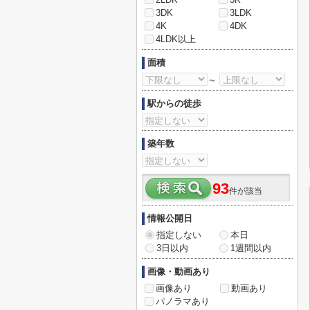
3DK
3LDK
4K
4DK
4LDK以上
面積
～
駅からの徒歩
築年数
93
件が該当
情報公開日
指定しない
本日
3日以内
1週間以内
画像・動画あり
画像あり
動画あり
パノラマあり