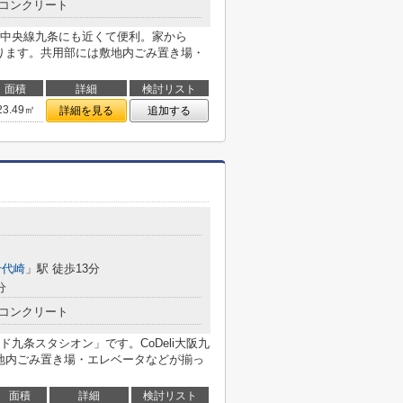
コンクリート
中央線九条にも近くて便利。家から
あります。共用部には敷地内ごみ置き場・
面積
詳細
検討リスト
23.49㎡
詳細を見る
追加する
千代崎
」駅 徒歩13分
分
コンクリート
九条スタシオン」です。CoDeli大阪九
敷地内ごみ置き場・エレベータなどが揃っ
面積
詳細
検討リスト