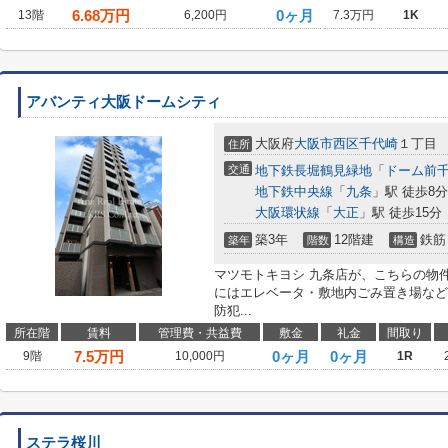
6.68
万円
0ヶ月
13階
6,200円
7.3万円
1K
アバンティ大阪ドームシティ
大阪府
大阪市西区
千代崎
１丁目
住所
交通
地下鉄長堀鶴見緑地
「
ドーム前
地下鉄中央線
「
九条
」駅 徒歩8分
大阪環状線
「
大正
」駅 徒歩15分
築3年
12階建
鉄筋
築年
階数
構造
マツモトキヨシ 九条店が、こちらの物件
にはエレベータ・敷地内ごみ置き場など
防犯...
所在階
賃料
管理費・共益費
敷金
礼金
間取り
7.5
万円
0ヶ月
0ヶ月
9階
10,000円
1R
ステラ桜川