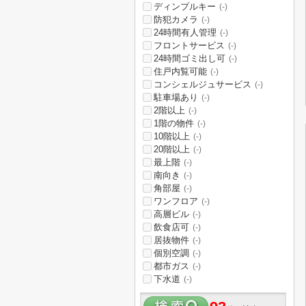
ディンプルキー
(-)
防犯カメラ
(-)
24時間有人管理
(-)
フロントサービス
(-)
24時間ゴミ出し可
(-)
住戸内覧可能
(-)
コンシェルジュサービス
(-)
駐車場あり
(-)
2階以上
(-)
1階の物件
(-)
10階以上
(-)
20階以上
(-)
最上階
(-)
南向き
(-)
角部屋
(-)
ワンフロア
(-)
高層ビル
(-)
飲食店可
(-)
居抜物件
(-)
個別空調
(-)
都市ガス
(-)
下水道
(-)