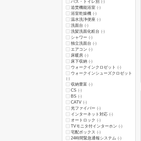
バス・トイレ別
(-)
追焚機能浴室
(-)
浴室乾燥機
(-)
温水洗浄便座
(-)
洗面台
(-)
洗髪洗面化粧台
(-)
シャワー
(-)
独立洗面台
(-)
エアコン
(-)
床暖房
(-)
床下収納
(-)
ウォークインクロゼット
(-)
ウォークインシューズクロゼット
(-)
収納豊富
(-)
CS
(-)
BS
(-)
CATV
(-)
光ファイバー
(-)
インターネット対応
(-)
オートロック
(-)
TVモニタ付インターホン
(-)
宅配ボックス
(-)
24時間緊急通報システム
(-)