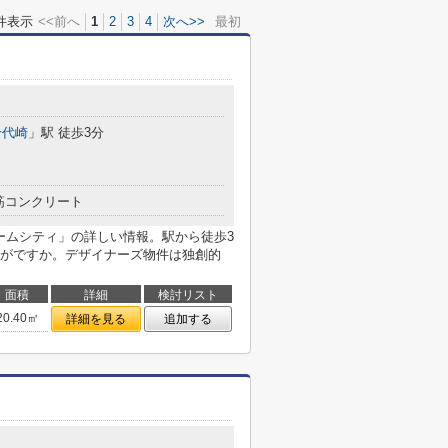
件表示
<<前へ
1
2
3
4
次へ>>
最初
千代崎
」駅 徒歩3分
筋コンクリート
Iドームシティ」の詳しい情報。駅から徒歩3
がですか。デザイナーズ物件は独創的
面積
詳細
検討リスト
20.40㎡
詳細を見る
追加する