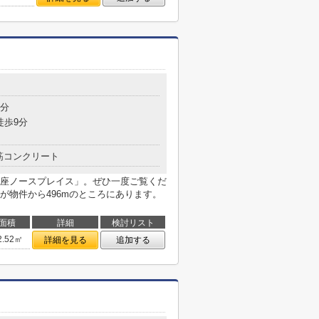
目
3分
徒歩9分
筋コンクリート
座ノースプレイス」。ぜひ一度ご覧くだ
が物件から496mのところにあります。
面積
詳細
検討リスト
2.52㎡
詳細を見る
追加する