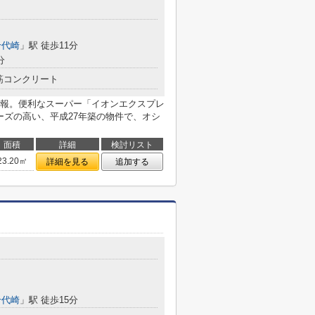
千代崎
」駅 徒歩11分
分
筋コンクリート
報。便利なスーパー「イオンエクスプレ
ーズの高い、平成27年築の物件で、オシ
面積
詳細
検討リスト
23.20㎡
詳細を見る
追加する
千代崎
」駅 徒歩15分