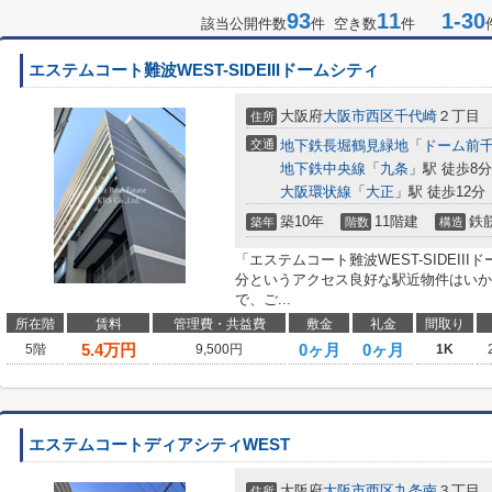
93
11
1-30
該当公開件数
件 空き数
件
エステムコート難波WEST-SIDEIIIドームシティ
大阪府
大阪市西区
千代崎
２丁目
住所
交通
地下鉄長堀鶴見緑地
「
ドーム前
地下鉄中央線
「
九条
」駅 徒歩8分
大阪環状線
「
大正
」駅 徒歩12分
築10年
11階建
鉄
築年
階数
構造
「エステムコート難波WEST-SIDEII
分というアクセス良好な駅近物件はいか
で、ご...
所在階
賃料
管理費・共益費
敷金
礼金
間取り
5.4
万円
0ヶ月
0ヶ月
5階
9,500円
1K
エステムコートディアシティWEST
大阪府
大阪市西区
九条南
３丁目
住所