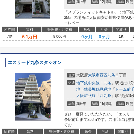
築7年
12階建
鉄筋
築年
階数
構造
「スプランディッドキャトル」：地下鉄
358mの場所に大阪南安治川郵便局が
エレベー...
所在階
賃料
管理費・共益費
敷金
礼金
間取り
6.1
万円
0ヶ月
0ヶ月
7階
8,000円
1K
エスリード九条スタシオン
大阪府
大阪市西区
九条
２丁目
住所
交通
地下鉄中央線
「
九条
」駅 徒歩1分
地下鉄長堀鶴見緑地
「
ドーム前
大阪環状線
「
西九条
」駅 徒歩15
築6年
15階建
鉄筋
築年
階数
構造
ぜひ一度見ていただきたい、「エスリード
条駅前店まで258mです。共用部には
てお...
所在階
賃料
管理費・共益費
敷金
礼金
間取り