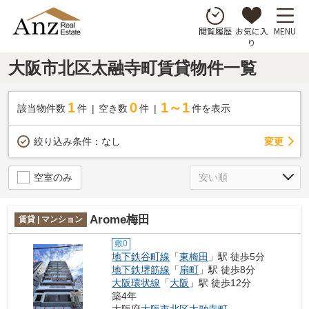
お気に入
MENU
閲覧履歴
り
大阪市北区太融寺町賃貸物件一覧
1
0
1～1
該当物件数
件
空き数
件
件を表示
変更
絞り込み条件：
なし
空室のみ
Arome梅田
賃貸 | マンション
敷0
地下鉄谷町線
「
東梅田
」駅 徒歩5分
地下鉄堺筋線
「
扇町
」駅 徒歩8分
大阪環状線
「
大阪
」駅 徒歩12分
築4年