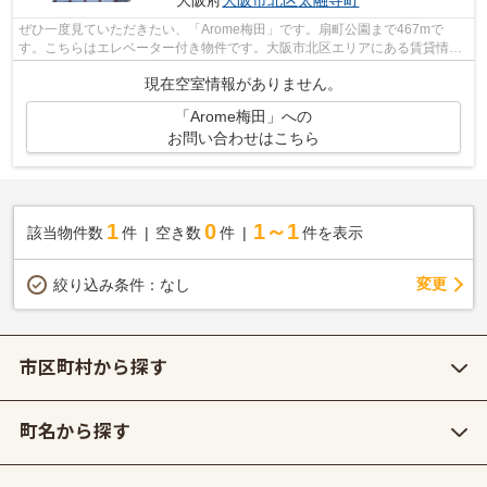
大阪府
大阪市北区
太融寺町
ぜひ一度見ていただきたい、「Arome梅田」です。扇町公園まで467mで
す。こちらはエレベーター付き物件です。大阪市北区エリアにある賃貸情報
のことなら、地域に密着した当社へお任せ下...
現在空室情報がありません。
「Arome梅田」への
お問い合わせはこちら
1
0
1～1
該当物件数
件
空き数
件
件を表示
変更
絞り込み条件：
なし
市区町村から探す
町名から探す