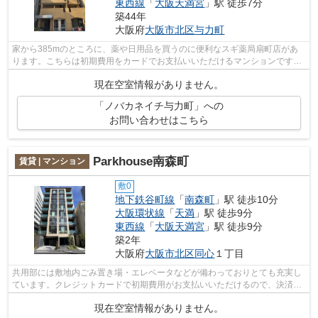
東西線
「
大阪天満宮
」駅 徒歩7分
築44年
大阪府
大阪市北区
与力町
家から385mのところに、薬や日用品を買うのに便利なスギ薬局扇町店があ
ります。こちらは初期費用をカードでお支払いいただけるマンションです。
地上10階建てのマンションは、弊社イチ...
現在空室情報がありません。
「ノバカネイチ与力町」への
お問い合わせはこちら
Parkhouse南森町
賃貸 | マンション
敷0
地下鉄谷町線
「
南森町
」駅 徒歩10分
大阪環状線
「
天満
」駅 徒歩9分
東西線
「
大阪天満宮
」駅 徒歩9分
築2年
大阪府
大阪市北区
同心
１丁目
共用部には敷地内ごみ置き場・エレベータなどが備わっておりとても充実し
ています。クレジットカードで初期費用がお支払いいただけるので、決済の
手間が軽減できます。造りとデザイン...
現在空室情報がありません。