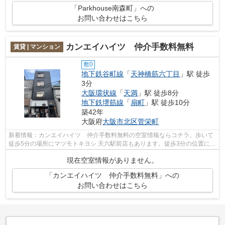
「Parkhouse南森町」への
お問い合わせはこちら
カンエイハイツ 仲介手数料無料
賃貸 | マンション
敷0
地下鉄谷町線
「
天神橋筋六丁目
」駅 徒歩
3分
大阪環状線
「
天満
」駅 徒歩8分
地下鉄堺筋線
「
扇町
」駅 徒歩10分
築42年
大阪府
大阪市北区
菅栄町
新着情報：カンエイハイツ 仲介手数料無料の空室情報ならコチラ。歩いて
徒歩5分の場所にマツモトキヨシ 天六駅前店もあります。徒歩3分の位置に駅
がある物件です。3駅以上利用可能の...
現在空室情報がありません。
「カンエイハイツ 仲介手数料無料」への
お問い合わせはこちら