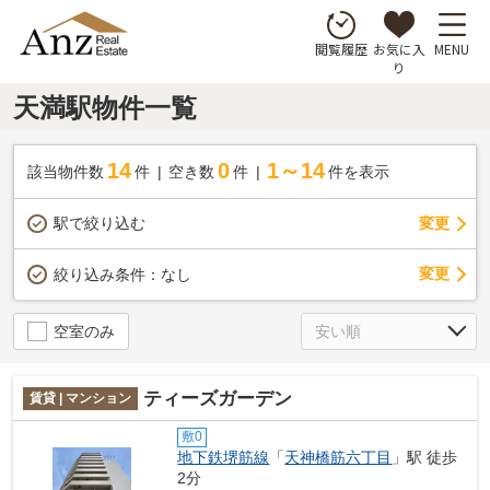
お気に入
MENU
閲覧履歴
り
天満駅物件一覧
14
0
1～14
該当物件数
件
空き数
件
件を表示
駅で絞り込む
変更
変更
絞り込み条件：
なし
空室のみ
ティーズガーデン
賃貸 | マンション
敷0
地下鉄堺筋線
「
天神橋筋六丁目
」駅 徒歩
2分