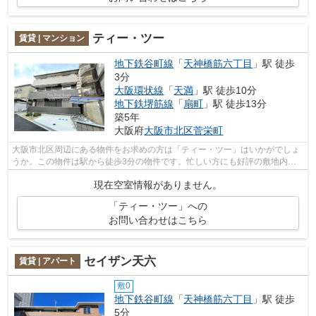
ティー・ツー
賃貸 | マンション
地下鉄谷町線
「
天神橋筋六丁目
」駅 徒歩
3分
大阪環状線
「
天満
」駅 徒歩10分
地下鉄堺筋線
「
扇町
」駅 徒歩13分
築5年
大阪府
大阪市北区
菅栄町
大阪市北区周辺にある物件をお求めの方は「ティー・ツー」はいかがでしょ
うか。この物件は駅から徒歩3分の物件です。忙しい方にも好評の敷地内ご
み置き場付物件。令和2年築で多くの方...
現在空室情報がありません。
「ティー・ツー」への
お問い合わせはこちら
セイザン天六
賃貸 | アパート
敷0
地下鉄谷町線
「
天神橋筋六丁目
」駅 徒歩
5分