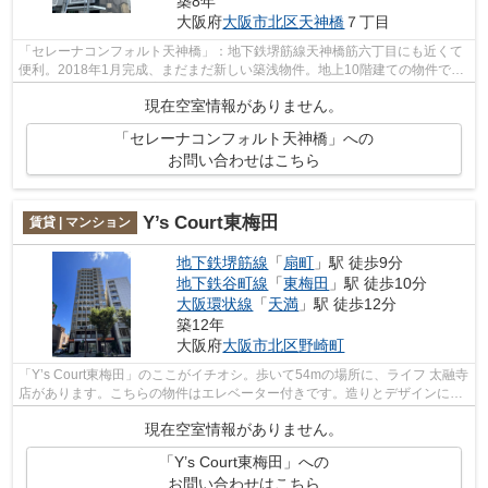
築8年
大阪府
大阪市北区
天神橋
７丁目
「セレーナコンフォルト天神橋」：地下鉄堺筋線天神橋筋六丁目にも近くて
便利。2018年1月完成、まだまだ新しい築浅物件。地上10階建ての物件でご
ざいます。共用設備も充実した、一押し...
現在空室情報がありません。
「セレーナコンフォルト天神橋」への
お問い合わせはこちら
Y’s Court東梅田
賃貸 | マンション
地下鉄堺筋線
「
扇町
」駅 徒歩9分
地下鉄谷町線
「
東梅田
」駅 徒歩10分
大阪環状線
「
天満
」駅 徒歩12分
築12年
大阪府
大阪市北区
野崎町
「Y’s Court東梅田」のここがイチオシ。歩いて54mの場所に、ライフ 太融寺
店があります。こちらの物件はエレベーター付きです。造りとデザインに関
して、自信をもって情報を提供できる...
現在空室情報がありません。
「Y’s Court東梅田」への
お問い合わせはこちら