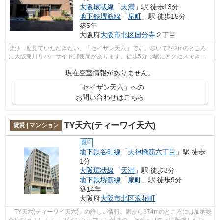
大阪環状線
「
天満
」駅 徒歩13分
地下鉄堺筋線
「
扇町
」駅 徒歩15分
築5年
大阪府
大阪市北区
国分寺
２丁目
ぜひ一度見ていただきたい、「セイザン天六」です。歩いて342mのところ
に大阪淀川リバーサイド郵便局があります。徒歩5分で駅にアクセスできる
物件です。目的地別に駅を選べる3駅以上...
現在空室情報がありません。
「セイザン天六」への
お問い合わせはこちら
TY天六(ティーワイ天六)
賃貸 | マンション
敷0
地下鉄谷町線
「
天神橋筋六丁目
」駅 徒歩
1分
大阪環状線
「
天満
」駅 徒歩8分
地下鉄堺筋線
「
扇町
」駅 徒歩9分
築14年
大阪府
大阪市北区
浪花町
「TY天六(ティーワイ天六)」の詳しい情報。家から374mのところには加納総