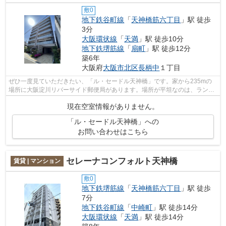
敷0
地下鉄谷町線
「
天神橋筋六丁目
」駅 徒歩
3分
大阪環状線
「
天満
」駅 徒歩10分
地下鉄堺筋線
「
扇町
」駅 徒歩12分
築6年
大阪府
大阪市北区
長柄中
１丁目
ぜひ一度見ていただきたい、「ル・セードル天神橋」です。家から235mの
場所に大阪淀川リバーサイド郵便局があります。場所が平坦なのは、ランニ
ングをする上で抑えたいポイントですね...
現在空室情報がありません。
「ル・セードル天神橋」への
お問い合わせはこちら
セレーナコンフォルト天神橋
賃貸 | マンション
敷0
地下鉄堺筋線
「
天神橋筋六丁目
」駅 徒歩
7分
地下鉄谷町線
「
中崎町
」駅 徒歩14分
大阪環状線
「
天満
」駅 徒歩14分