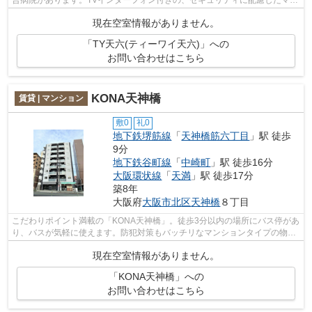
合病院があります。TVインターフォン付きの、セキュリティに配慮したマン
ションです。オートロックが設置され...
現在空室情報がありません。
「TY天六(ティーワイ天六)」への
お問い合わせはこちら
KONA天神橋
賃貸 | マンション
敷0
礼0
地下鉄堺筋線
「
天神橋筋六丁目
」駅 徒歩
9分
地下鉄谷町線
「
中崎町
」駅 徒歩16分
大阪環状線
「
天満
」駅 徒歩17分
築8年
大阪府
大阪市北区
天神橋
８丁目
こだわりポイント満載の「KONA天神橋」。徒歩3分以内の場所にバス停があ
り、バスが気軽に使えます。防犯対策もバッチリなマンションタイプの物件
です。外観タイル張りなので、年月とと...
現在空室情報がありません。
「KONA天神橋」への
お問い合わせはこちら