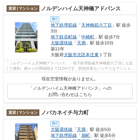
ノルデンハイム天神橋アドバンス
賃貸 | マンション
敷0
地下鉄堺筋線
「
天神橋筋六丁目
」駅 徒歩
3分
地下鉄谷町線
「
中崎町
」駅 徒歩7分
大阪環状線
「
天満
」駅 徒歩10分
築11年
大阪府
大阪市北区
本庄東
１丁目
「ノルデンハイム天神橋アドバンス」：地下鉄堺筋線天神橋筋六丁目にも近
くて便利。家から行岡病院まで112mです。防犯対策もバッチリなマンション
タイプの物件です。徒歩3分の距離に駅...
現在空室情報がありません。
「ノルデンハイム天神橋アドバンス」への
お問い合わせはこちら
ノバカネイチ与力町
賃貸 | マンション
敷0
大阪環状線
「
天満
」駅 徒歩5分
地下鉄堺筋線
「
扇町
」駅 徒歩5分