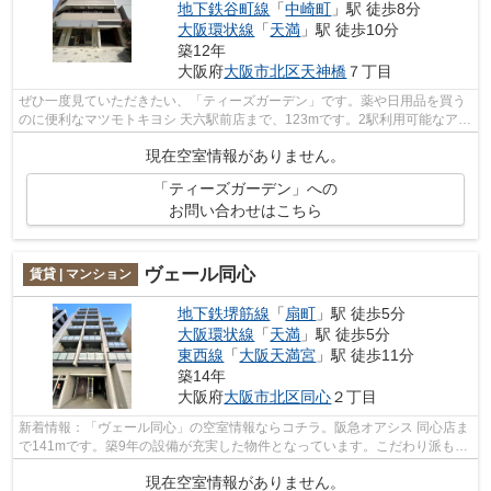
地下鉄谷町線
「
中崎町
」駅 徒歩8分
大阪環状線
「
天満
」駅 徒歩10分
築12年
大阪府
大阪市北区
天神橋
７丁目
ぜひ一度見ていただきたい、「ティーズガーデン」です。薬や日用品を買う
のに便利なマツモトキヨシ 天六駅前店まで、123mです。2駅利用可能なアク
セスの良い物件です。こちらはエレベ...
現在空室情報がありません。
「ティーズガーデン」への
お問い合わせはこちら
ヴェール同心
賃貸 | マンション
地下鉄堺筋線
「
扇町
」駅 徒歩5分
大阪環状線
「
天満
」駅 徒歩5分
東西線
「
大阪天満宮
」駅 徒歩11分
築14年
大阪府
大阪市北区
同心
２丁目
新着情報：「ヴェール同心」の空室情報ならコチラ。阪急オアシス 同心店ま
で141mです。築9年の設備が充実した物件となっています。こだわり派も満
足できるデザイナーズマンションです...
現在空室情報がありません。