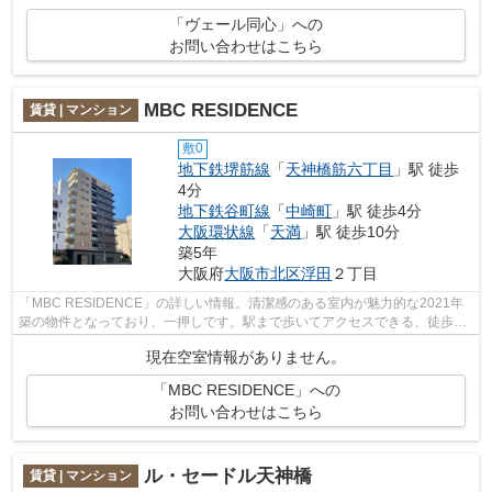
「ヴェール同心」への
お問い合わせはこちら
MBC RESIDENCE
賃貸 | マンション
敷0
地下鉄堺筋線
「
天神橋筋六丁目
」駅 徒歩
4分
地下鉄谷町線
「
中崎町
」駅 徒歩4分
大阪環状線
「
天満
」駅 徒歩10分
築5年
大阪府
大阪市北区
浮田
２丁目
「MBC RESIDENCE」の詳しい情報。清潔感のある室内が魅力的な2021年
築の物件となっており、一押しです。駅まで歩いてアクセスできる、徒歩4
分の距離に立地する物件です。敷地内ごみ置...
現在空室情報がありません。
「MBC RESIDENCE」への
お問い合わせはこちら
ル・セードル天神橋
賃貸 | マンション