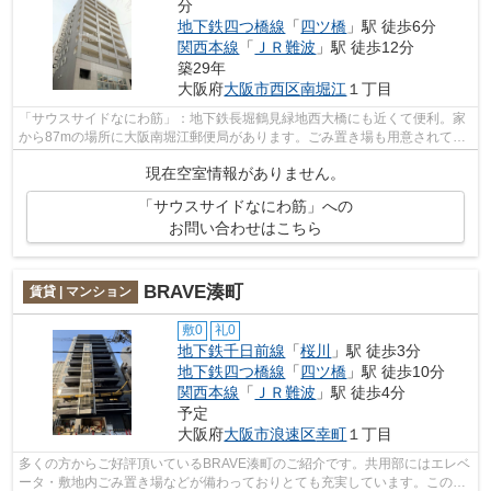
分
地下鉄四つ橋線
「
四ツ橋
」駅 徒歩6分
関西本線
「
ＪＲ難波
」駅 徒歩12分
築29年
大阪府
大阪市西区
南堀江
１丁目
「サウスサイドなにわ筋」：地下鉄長堀鶴見緑地西大橋にも近くて便利。家
から87mの場所に大阪南堀江郵便局があります。ごみ置き場も用意されてお
り、通勤前などにごみ捨て可能です。移...
現在空室情報がありません。
「サウスサイドなにわ筋」への
お問い合わせはこちら
BRAVE湊町
賃貸 | マンション
敷0
礼0
地下鉄千日前線
「
桜川
」駅 徒歩3分
地下鉄四つ橋線
「
四ツ橋
」駅 徒歩10分
関西本線
「
ＪＲ難波
」駅 徒歩4分
予定
大阪府
大阪市浪速区
幸町
１丁目
多くの方からご好評頂いているBRAVE湊町のご紹介です。共用部にはエレベ
ータ・敷地内ごみ置き場などが備わっておりとても充実しています。この物