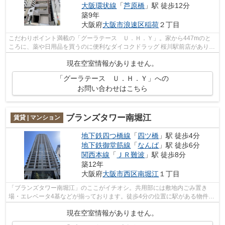
大阪環状線
「
芦原橋
」駅 徒歩12分
築9年
大阪府
大阪市浪速区
稲荷
２丁目
こだわりポイント満載の「グーラテース Ｕ．Ｈ．Ｙ」。家から447mのと
ころに、薬や日用品を買うのに便利なダイコクドラッグ 桜川駅前店がありま
す。築5年のイチオシ物件はこちらです...
現在空室情報がありません。
「グーラテース Ｕ．Ｈ．Ｙ」への
お問い合わせはこちら
ブランズタワー南堀江
賃貸 | マンション
地下鉄四つ橋線
「
四ツ橋
」駅 徒歩4分
地下鉄御堂筋線
「
なんば
」駅 徒歩6分
関西本線
「
ＪＲ難波
」駅 徒歩8分
築12年
大阪府
大阪市西区
南堀江
１丁目
「ブランズタワー南堀江」のここがイチオシ。共用部には敷地内ごみ置き
場・エレベータ4基などが揃っております。徒歩4分の位置に駅がある物件で
す。晴れの日は気持ち良い陽射しを感じ...
現在空室情報がありません。