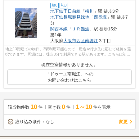
敷0
礼0
地下鉄千日前線
「
桜川
」駅 徒歩3分
地下鉄長堀鶴見緑地
「
西長堀
」駅 徒歩7
分
関西本線
「
ＪＲ難波
」駅 徒歩15分
築1年
大阪府
大阪市西区
南堀江
３丁目
地上13階建ての物件。3駅利用可能なので、用途や行き先に応じて経路を選
択できます。周辺には、徒歩3分で利用できる駅があります。こちらは初期
費用をカードでお支払いいただける物件...
現在空室情報がありません。
「ドゥーエ南堀江」への
お問い合わせはこちら
10
0
1～10
該当物件数
件
空き数
件
件を表示
変更
絞り込み条件：
なし