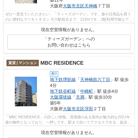
築12年
大阪府
大阪市北区
天神橋
７丁目
ぜひ一度見ていただきたい、「ティーズガーデン」です。薬や日用品を買う
のに便利なマツモトキヨシ 天六駅前店まで、123mです。2駅利用可能なアク
セスの良い物件です。こちらはエレベ...
現在空室情報がありません。
「ティーズガーデン」への
お問い合わせはこちら
MBC RESIDENCE
賃貸 | マンション
敷0
地下鉄堺筋線
「
天神橋筋六丁目
」駅 徒歩
4分
地下鉄谷町線
「
中崎町
」駅 徒歩4分
大阪環状線
「
天満
」駅 徒歩10分
築5年
大阪府
大阪市北区
浮田
２丁目
「MBC RESIDENCE」の詳しい情報。清潔感のある室内が魅力的な2021年
築の物件となっており、一押しです。駅まで歩いてアクセスできる、徒歩4
分の距離に立地する物件です。敷地内ごみ置...
現在空室情報がありません。