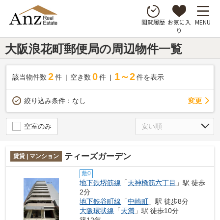
お気に入
MENU
閲覧履歴
り
大阪浪花町郵便局の周辺物件一覧
2
0
1～2
該当物件数
件
空き数
件
件を表示
変更
絞り込み条件：
なし
空室のみ
ティーズガーデン
賃貸 | マンション
敷0
地下鉄堺筋線
「
天神橋筋六丁目
」駅 徒歩
2分
地下鉄谷町線
「
中崎町
」駅 徒歩8分
大阪環状線
「
天満
」駅 徒歩10分