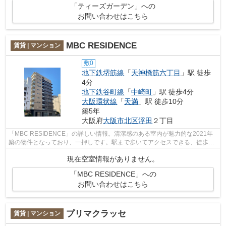
「ティーズガーデン」への
お問い合わせはこちら
MBC RESIDENCE
賃貸 | マンション
敷0
地下鉄堺筋線
「
天神橋筋六丁目
」駅 徒歩
4分
地下鉄谷町線
「
中崎町
」駅 徒歩4分
大阪環状線
「
天満
」駅 徒歩10分
築5年
大阪府
大阪市北区
浮田
２丁目
「MBC RESIDENCE」の詳しい情報。清潔感のある室内が魅力的な2021年
築の物件となっており、一押しです。駅まで歩いてアクセスできる、徒歩4
分の距離に立地する物件です。敷地内ごみ置...
現在空室情報がありません。
「MBC RESIDENCE」への
お問い合わせはこちら
プリマクラッセ
賃貸 | マンション