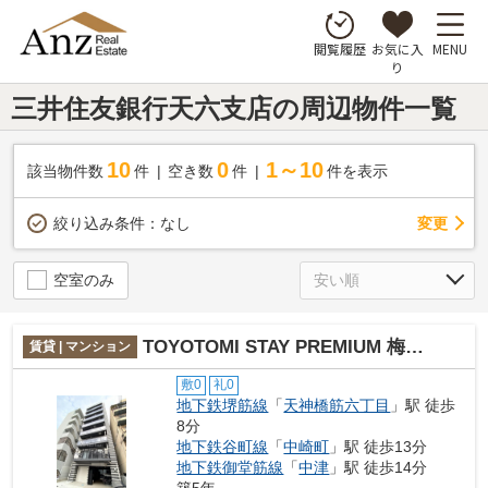
お気に入
MENU
閲覧履歴
り
三井住友銀行天六支店の周辺物件一覧
10
0
1～10
該当物件数
件
空き数
件
件を表示
変更
絞り込み条件：
なし
空室のみ
TOYOTOMI STAY PREMIUM 梅田Ⅲ
賃貸 | マンション
敷0
礼0
地下鉄堺筋線
「
天神橋筋六丁目
」駅 徒歩
8分
地下鉄谷町線
「
中崎町
」駅 徒歩13分
地下鉄御堂筋線
「
中津
」駅 徒歩14分