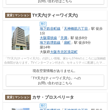
お問い合わせはこちら
TY天六(ティーワイ天六)
賃貸 | マンション
敷0
地下鉄谷町線
「
天神橋筋六丁目
」駅 徒歩
1分
大阪環状線
「
天満
」駅 徒歩8分
地下鉄堺筋線
「
扇町
」駅 徒歩9分
築14年
大阪府
大阪市北区
浪花町
「TY天六(ティーワイ天六)」の詳しい情報。家から374mのところには加納総
合病院があります。TVインターフォン付きの、セキュリティに配慮したマン
ションです。オートロックが設置され...
現在空室情報がありません。
「TY天六(ティーワイ天六)」への
お問い合わせはこちら
カサ・プロスペリータ
賃貸 | マンション
敷0