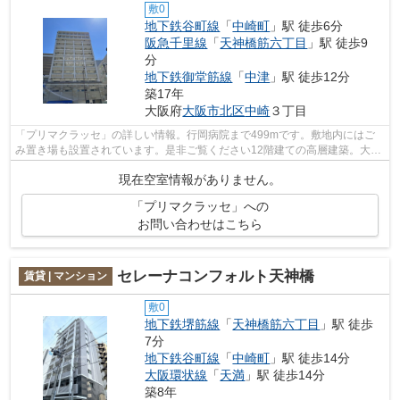
敷0
地下鉄谷町線
「
中崎町
」駅 徒歩6分
阪急千里線
「
天神橋筋六丁目
」駅 徒歩9
分
地下鉄御堂筋線
「
中津
」駅 徒歩12分
築17年
大阪府
大阪市北区
中崎
３丁目
「プリマクラッセ」の詳しい情報。行岡病院まで499mです。敷地内にはご
み置き場も設置されています。是非ご覧ください12階建ての高層建築。大阪
市北区エリアにある賃貸情報のことなら...
現在空室情報がありません。
「プリマクラッセ」への
お問い合わせはこちら
セレーナコンフォルト天神橋
賃貸 | マンション
敷0
地下鉄堺筋線
「
天神橋筋六丁目
」駅 徒歩
7分
地下鉄谷町線
「
中崎町
」駅 徒歩14分
大阪環状線
「
天満
」駅 徒歩14分
築8年