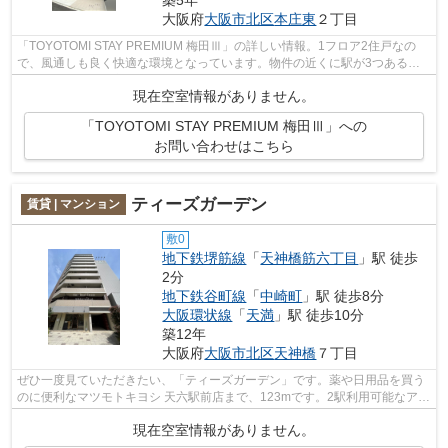
築5年
大阪府
大阪市北区
本庄東
２丁目
「TOYOTOMI STAY PREMIUM 梅田Ⅲ」の詳しい情報。1フロア2住戸なの
で、風通しも良く快適な環境となっています。物件の近くに駅が3つあるこ
とは、電車利用の方には嬉しい条件です。通勤...
現在空室情報がありません。
「TOYOTOMI STAY PREMIUM 梅田Ⅲ」への
お問い合わせはこちら
ティーズガーデン
賃貸 | マンション
敷0
地下鉄堺筋線
「
天神橋筋六丁目
」駅 徒歩
2分
地下鉄谷町線
「
中崎町
」駅 徒歩8分
大阪環状線
「
天満
」駅 徒歩10分
築12年
大阪府
大阪市北区
天神橋
７丁目
ぜひ一度見ていただきたい、「ティーズガーデン」です。薬や日用品を買う
のに便利なマツモトキヨシ 天六駅前店まで、123mです。2駅利用可能なアク
セスの良い物件です。こちらはエレベ...
現在空室情報がありません。