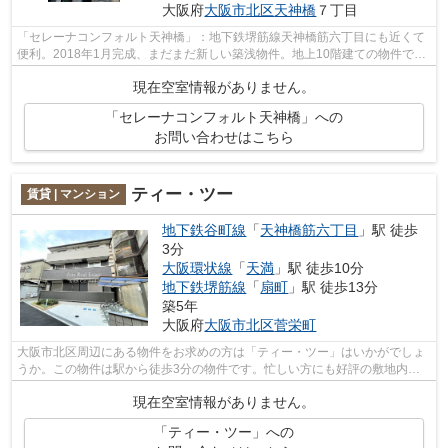
大阪府
大阪市北区
天神橋
７丁目
「セレーナコンフォルト天神橋」：地下鉄堺筋線天神橋筋六丁目にも近くて
便利。2018年1月完成、まだまだ新しい築浅物件。地上10階建ての物件でご
ざいます。共用設備も充実した、一押し...
現在空室情報がありません。
「セレーナコンフォルト天神橋」への
お問い合わせはこちら
ティー・ツー
賃貸 | マンション
地下鉄谷町線
「
天神橋筋六丁目
」駅 徒歩
3分
大阪環状線
「
天満
」駅 徒歩10分
地下鉄堺筋線
「
扇町
」駅 徒歩13分
築5年
大阪府
大阪市北区
菅栄町
大阪市北区周辺にある物件をお求めの方は「ティー・ツー」はいかがでしょ
うか。この物件は駅から徒歩3分の物件です。忙しい方にも好評の敷地内ご
み置き場付物件。令和2年築で多くの方...
現在空室情報がありません。
「ティー・ツー」への