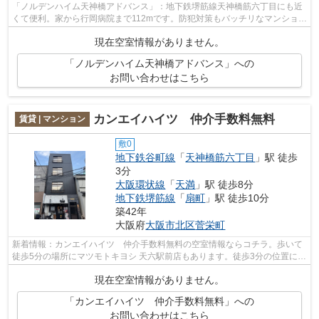
「ノルデンハイム天神橋アドバンス」：地下鉄堺筋線天神橋筋六丁目にも近
くて便利。家から行岡病院まで112mです。防犯対策もバッチリなマンション
タイプの物件です。徒歩3分の距離に駅...
現在空室情報がありません。
「ノルデンハイム天神橋アドバンス」への
お問い合わせはこちら
カンエイハイツ 仲介手数料無料
賃貸 | マンション
敷0
地下鉄谷町線
「
天神橋筋六丁目
」駅 徒歩
3分
大阪環状線
「
天満
」駅 徒歩8分
地下鉄堺筋線
「
扇町
」駅 徒歩10分
築42年
大阪府
大阪市北区
菅栄町
新着情報：カンエイハイツ 仲介手数料無料の空室情報ならコチラ。歩いて
徒歩5分の場所にマツモトキヨシ 天六駅前店もあります。徒歩3分の位置に駅
がある物件です。3駅以上利用可能の...
現在空室情報がありません。
「カンエイハイツ 仲介手数料無料」への
お問い合わせはこちら