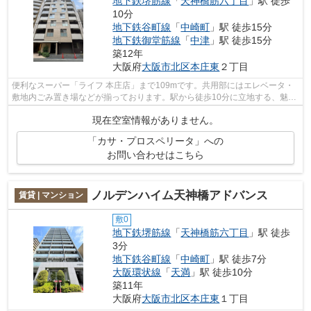
地下鉄堺筋線
「
天神橋筋六丁目
」駅 徒歩
10分
地下鉄谷町線
「
中崎町
」駅 徒歩15分
地下鉄御堂筋線
「
中津
」駅 徒歩15分
築12年
大阪府
大阪市北区
本庄東
２丁目
便利なスーパー「ライフ 本庄店」まで109mです。共用部にはエレベータ・
敷地内ごみ置き場などが揃っております。駅から徒歩10分に立地する、魅力
的な駅近物件です。防犯対策もバッチリ...
現在空室情報がありません。
「カサ・プロスペリータ」への
お問い合わせはこちら
ノルデンハイム天神橋アドバンス
賃貸 | マンション
敷0
地下鉄堺筋線
「
天神橋筋六丁目
」駅 徒歩
3分
地下鉄谷町線
「
中崎町
」駅 徒歩7分
大阪環状線
「
天満
」駅 徒歩10分
築11年
大阪府
大阪市北区
本庄東
１丁目