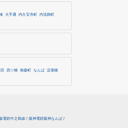
橋
大手通
内久宝寺町
内淡路町
満宮
四ツ橋
南森町
なんば
淀屋橋
阪電鉄中之島線
/
阪神電鉄阪神なんば
/