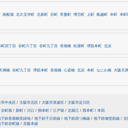
町
南船場
北久宝寺町
北新町
石町
常盤町
博労町
上町
船越町
本町
本町
谷町四丁目
谷町六丁目
谷町九丁目
長堀橋
松屋町
堺筋本町
北浜
天満橋
谷町九丁目
堺筋本町
長堀橋
心斎橋
北浜
本町
なにわ橋
大阪天
阪市中央区
/
大阪市北区
/
大阪市浪速区
/
大阪市淀川区
京町堀
/
新町
/
川口
/
靱本町
/
江戸堀
/
北堀江
/
西本町
/
本田
地下鉄長堀鶴見緑地
/
地下鉄千日前線
/
地下鉄四つ橋線
/
地下鉄御堂筋線
/
京
地下鉄谷町線
/
京阪本線