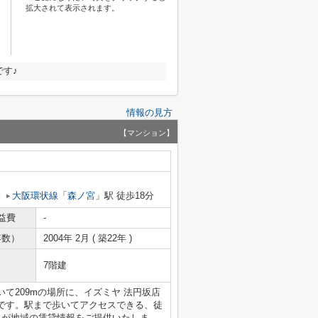
拡大されて表示されます。
す♪
情報の見方
【マンション】
分
大阪環状線
「
森ノ宮
」駅 徒歩18分
益費
-
年数）
2004年 2月 ( 築22年 )
7階建
て209mの場所に、イズミヤ 法円坂店
です。駅まで歩いてアクセスできる、徒
フが地域の賃貸情報をご提供いたしま