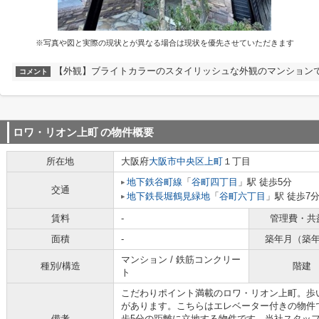
※写真や図と実際の現状とが異なる場合は現状を優先させていただきます
【外観】ブライトカラーのスタイリッシュな外観のマンションで
コメント
ロワ・リオン上町
の物件概要
所在地
大阪府
大阪市中央区
上町
１丁目
地下鉄谷町線
「
谷町四丁目
」駅 徒歩5分
交通
地下鉄長堀鶴見緑地
「
谷町六丁目
」駅 徒歩7
賃料
-
管理費・共
面積
-
築年月（築
マンション / 鉄筋コンクリー
種別/構造
階建
ト
こだわりポイント満載のロワ・リオン上町。歩い
があります。こちらはエレベーター付きの物件
備考
歩5分の距離に立地する物件です。当社スタッ