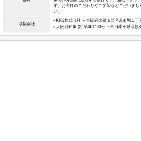
す。お客様のこだわりやご要望などございまし
い。
KRS株式会社
大阪府大阪市西区京町堀１丁目1
取扱会社
大阪府知事 (2) 第061443号
全日本不動産協