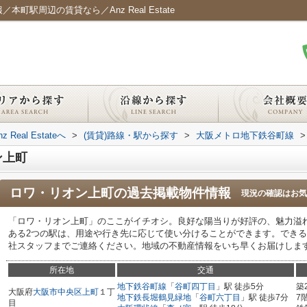
町駅周辺の賃貸なら／Anz Real Estate
al Estateへ
>
(賃貸)路線・駅から探す
>
大阪メトロ地下鉄谷町線
>
ン上町
ロワ・リオン上町
の過去掲載物件情報
現況の確認はお気
「ロワ・リオン上町」のここがイチオシ。良好な陽当りが好評の、魅力溢
ある2つの駅は、用途や行き先に応じて使い分けることができます。でき
社スタッフまでご連絡ください。地域の不動産情報をいち早くお届けしま
所在地
交通
地下鉄谷町線
「
谷町四丁目
」駅 徒歩5分
築
大阪府
大阪市中央区
上町
１丁
地下鉄長堀鶴見緑地
「
谷町六丁目
」駅 徒歩7分
7
目