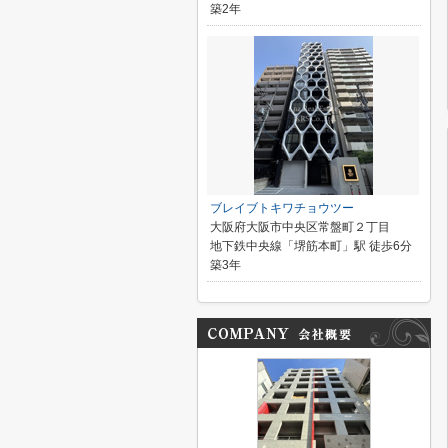
築2年
ブレイブトキワチョウツー
大阪府大阪市中央区常盤町２丁目
地下鉄中央線「堺筋本町」駅 徒歩6分
築3年