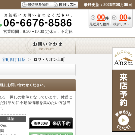
最終更新：2026年08月06日
00
00
件
件
最近見た物件
検討リスト
営業時間：9:30〜19:30
定休日：不定休
谷町四丁目駅
>
ロワ・リオン上町
軽にお問い合わせください。
れる一押しの物件となっています。付近に
るだけ早めに不動産情報を集めたい方は当
す。
建物
22年
階建