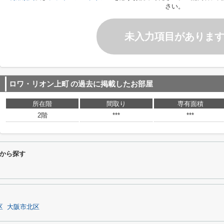
さい。
未入力項目がありま
ロワ・リオン上町
の過去に掲載したお部屋
所在階
間取り
専有面積
2階
***
***
から探す
区
大阪市北区