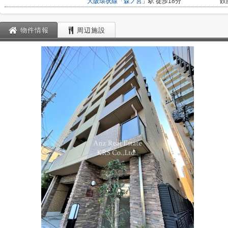
大阪環状線
「
森ノ宮
」駅 徒歩18分
鉄
物件情報
周辺施設