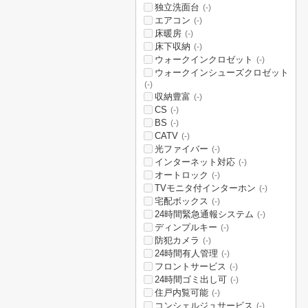
独立洗面台
(-)
エアコン
(-)
床暖房
(-)
床下収納
(-)
ウォークインクロゼット
(-)
ウォークインシューズクロゼット
(-)
収納豊富
(-)
CS
(-)
BS
(-)
CATV
(-)
光ファイバー
(-)
インターネット対応
(-)
オートロック
(-)
TVモニタ付インターホン
(-)
宅配ボックス
(-)
24時間緊急通報システム
(-)
ディンプルキー
(-)
防犯カメラ
(-)
24時間有人管理
(-)
フロントサービス
(-)
24時間ゴミ出し可
(-)
住戸内覧可能
(-)
コンシェルジュサービス
(-)