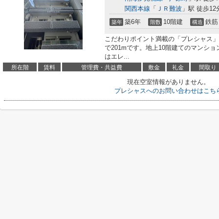
関西本線
「
ＪＲ難波
」駅 徒歩12
築6年
10階建
鉄筋
築年
階数
構造
こだわりポイント満載の「プレシャス」
で201mです。地上10階建てのマンシ
はエレ...
所在階
賃料
管理費・共益費
敷金
礼金
間取り
現在空室情報がありません。
プレシャスへのお問い合わせはこち