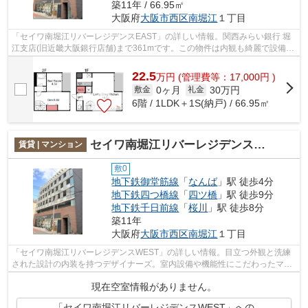
築11年 / 66.95㎡
大阪府
大阪市西区
南堀江
１丁目
「セイワ南堀江リバーレジデンスEAST」の詳しい情報。関西みらい銀行 堀
江支店(旧近畿大阪銀行店舗)まで361mです。この物件は内観も綺麗で設備も
充実した、平成27年築となっています。...
22.5
万
円
(管理費等：17,000円 )
0ヶ月
30万円
敷金
礼金
6階 / 1LDK＋1S(納戸) / 66.95㎡
セイワ南堀江リバーレジデンスWEST
賃貸 | マンション
敷0
地下鉄御堂筋線
「
なんば
」駅 徒歩4分
地下鉄四つ橋線
「
四ツ橋
」駅 徒歩9分
地下鉄千日前線
「
桜川
」駅 徒歩8分
築11年
大阪府
大阪市西区
南堀江
１丁目
「セイワ南堀江リバーレジデンスWEST」の詳しい情報。目立つ外観と洗練
された設計の内装を持つデザイナーズ。室内設備や機能性にこだわったマン
ション物件です。使い勝手の良い敷地内...
現在空室情報がありません。
「セイワ南堀江リバーレジデンスWEST」への