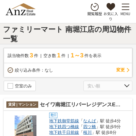
お気に入
MENU
閲覧履歴
り
ファミリーマート 南堀江店の周辺物件
一覧
3
1
1～3
該当物件数
件
空き数
件
件を表示
変更
絞り込み条件：
なし
空室のみ
セイワ南堀江リバーレジデンスEAST
賃貸 | マンション
敷0
地下鉄御堂筋線
「
なんば
」駅 徒歩4分
地下鉄四つ橋線
「
四ツ橋
」駅 徒歩9分
地下鉄千日前線
「
桜川
」駅 徒歩8分