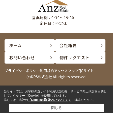
営業時間：9:30〜19:30
定休日：不定休
ホーム
会社概要
お問い合わせ
物件リクエスト
プライバシーポリシー
利用規約
アクセスマップ
PCサイト
(c)KRS株式会社 All righits reserved.
当サイトでは、お客様の当サイト利用状況把握、サービス向上検討を目的と
電話
LINE
して、クッキー（Cookie）を使用しています。
詳しくは、当社の
「Cookieの取扱いについて」
をご確認ください。
閉じる
✓
来店して相談したい
来店予約