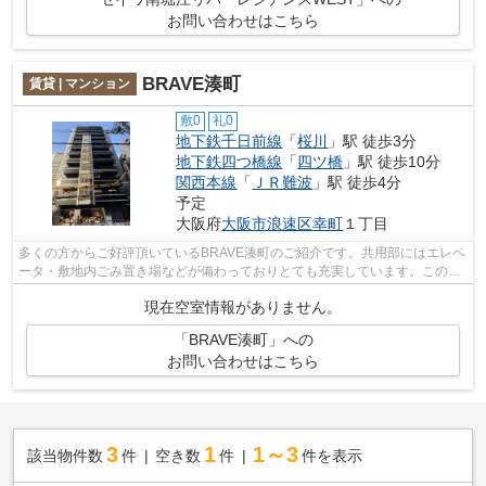
お問い合わせはこちら
BRAVE湊町
賃貸 | マンション
敷0
礼0
地下鉄千日前線
「
桜川
」駅 徒歩3分
地下鉄四つ橋線
「
四ツ橋
」駅 徒歩10分
関西本線
「
ＪＲ難波
」駅 徒歩4分
予定
大阪府
大阪市浪速区
幸町
１丁目
多くの方からご好評頂いているBRAVE湊町のご紹介です。共用部にはエレベ
ータ・敷地内ごみ置き場などが備わっておりとても充実しています。この物
件は駅から徒歩3分の物件です。是非ご...
現在空室情報がありません。
「BRAVE湊町」への
お問い合わせはこちら
3
1
1～3
該当物件数
件
空き数
件
件を表示