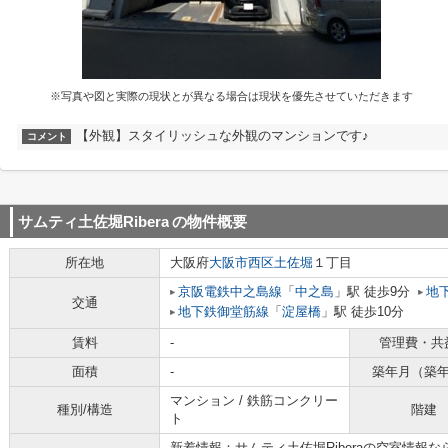
※写真や図と実際の現状とが異なる場合は現状を優先させていただきます
【外観】スタイリッシュな外観のマンションです♪
コメント
サムティ土佐堀Ribera
の物件概要
所在地
大阪府
大阪市西区
土佐堀
１丁目
京阪電鉄中之島線
「
中之島
」駅 徒歩9分
地
交通
地下鉄御堂筋線
「
淀屋橋
」駅 徒歩10分
賃料
-
管理費・共
面積
-
築年月（築
マンション / 鉄筋コンクリー
種別/構造
階建
ト
新着情報：サムティ土佐堀Riberaの空室情報