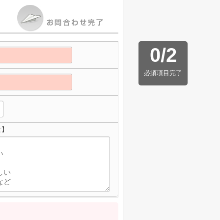
0
/
2
必須項目完了
せ】