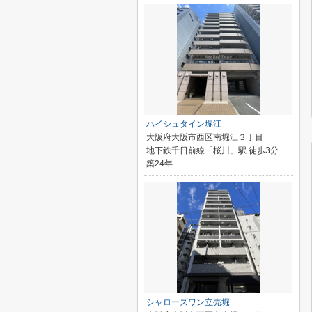
ハイシュタイン堀江
大阪府大阪市西区南堀江３丁目
地下鉄千日前線「桜川」駅 徒歩3分
築24年
シャローズワン立売堀