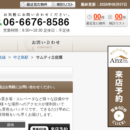
最終更新：2026年08月07日
00
00
件
件
最近見た物件
検討リスト
営業時間：9:30〜19:30
定休日：不定休
島線
>
中之島駅
>
サムティ土佐堀
認はお気軽にお問い合わせください。
ごみ置き場・エレベータなど様々な設備やサ
、様々な場所へのアクセスが便利良いで
ら景色もバッチリです。できるだけ早めに
産情報をいち早くお届けします。
建物