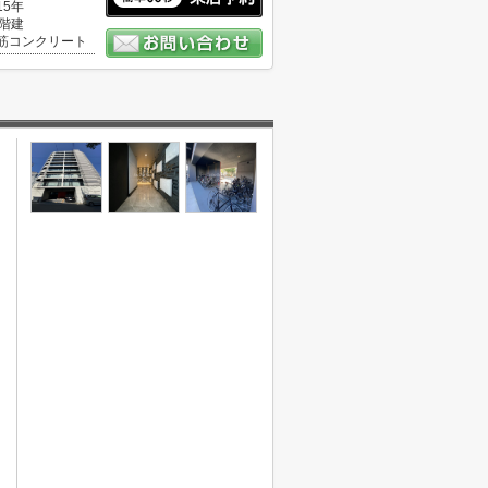
15年
0階建
筋コンクリート