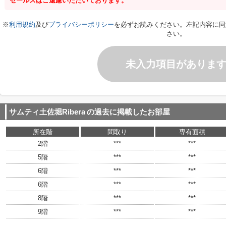
セールスはご遠慮いただいております。
※
利用規約
及び
プライバシーポリシー
を必ずお読みください。左記内容に同
さい。
未入力項目がありま
サムティ土佐堀Ribera
の過去に掲載したお部屋
所在階
間取り
専有面積
2階
***
***
5階
***
***
6階
***
***
6階
***
***
8階
***
***
9階
***
***