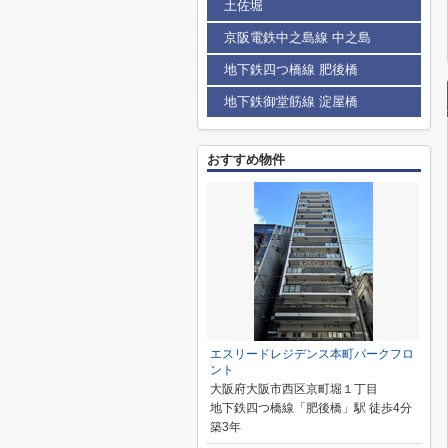
土佐堀
京阪電鉄中之島線 中之島
地下鉄四つ橋線 肥後橋
地下鉄御堂筋線 淀屋橋
おすすめ物件
エスリードレジデンス本町パークフロ
ント
大阪府大阪市西区京町堀１丁目
地下鉄四つ橋線「肥後橋」駅 徒歩4分
築3年