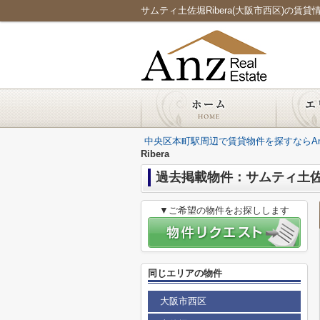
サムティ土佐堀Ribera(大阪市西区)の賃貸情報
中央区本町駅周辺で賃貸物件を探すならAnz Re
Ribera
過去掲載物件：サムティ土佐堀
▼ご希望の物件をお探しします
同じエリアの物件
大阪市西区