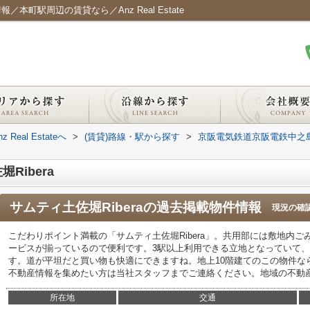
／本町駅周辺の賃貸なら／Anz Real Estate
al Estateへ
>
(賃貸)路線・駅から探す
>
京阪電気鉄道京阪電鉄中之
Ribera
サムティ土佐堀Ribera
の過去掲載物件情報
現況の確
こだわりポイント満載の「サムティ土佐堀Ribera」。共用部には敷地内
ービスが揃っているので便利です。3駅以上利用できる立地となっていて
す。道が平坦だと買い物も快適にできますね。地上10階建てのこの物件な
不動産情報を集めたい方は当社スタッフまでご連絡ください。地域の不動
所在地
交通