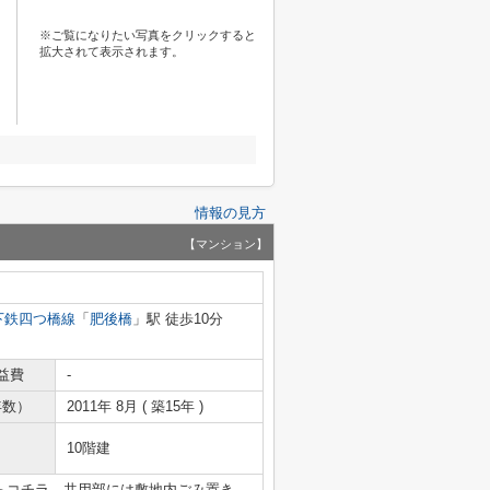
※ご覧になりたい写真をクリックすると
拡大されて表示されます。
情報の見方
【マンション】
下鉄四つ橋線
「
肥後橋
」駅 徒歩10分
益費
-
年数）
2011年 8月 ( 築15年 )
10階建
ならコチラ。共用部には敷地内ごみ置き