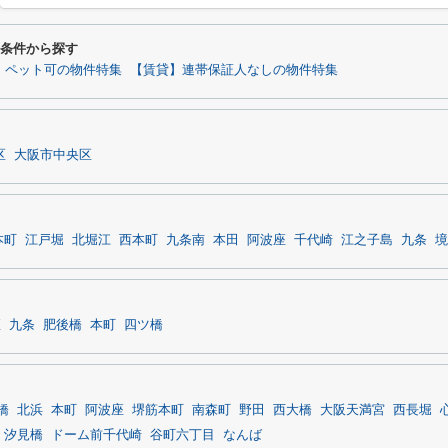
り条件から探す
】ペット可の物件特集
【賃貸】連帯保証人なしの物件特集
区
大阪市中央区
本町
江戸堀
北堀江
西本町
九条南
本田
阿波座
千代崎
江之子島
九条
境
座
九条
肥後橋
本町
四ツ橋
橋
北浜
本町
阿波座
堺筋本町
南森町
野田
西大橋
大阪天満宮
西長堀
汐見橋
ドーム前千代崎
谷町六丁目
なんば