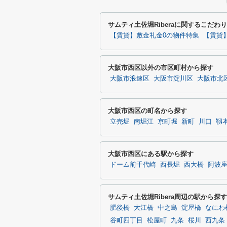
サムティ土佐堀Riberaに関するこだわ
【賃貸】敷金礼金0の物件特集
【賃貸
大阪市西区以外の市区町村から探す
大阪市浪速区
大阪市淀川区
大阪市北
大阪市西区の町名から探す
立売堀
南堀江
京町堀
新町
川口
靱
大阪市西区にある駅から探す
ドーム前千代崎
西長堀
西大橋
阿波
サムティ土佐堀Ribera周辺の駅から探す
肥後橋
大江橋
中之島
淀屋橋
なにわ
谷町四丁目
松屋町
九条
桜川
西九条