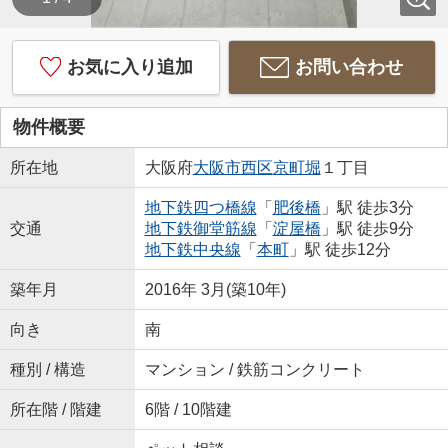
お気に入り追加
お問い合わせ
物件概要
所在地
大阪府
大阪市西区
京町堀
１丁目
地下鉄四つ橋線
「
肥後橋
」駅 徒歩3分
交通
地下鉄御堂筋線
「
淀屋橋
」駅 徒歩9分
地下鉄中央線
「
本町
」駅 徒歩12分
築年月
2016年 3月(築10年)
向き
南
種別 / 構造
マンション / 鉄筋コンクリート
所在階 / 階建
6階 / 10階建