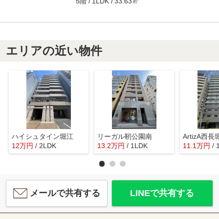
5階
33.63㎡
1LDK
エリアの近い物件
ハイシュタイン堀江
リーガル靭公園南
ArtizA西長
12
万
円
/ 2LDK
13.2
万
円
/ 1LDK
11.1
万
円
/
メールで共有する
LINEで共有する