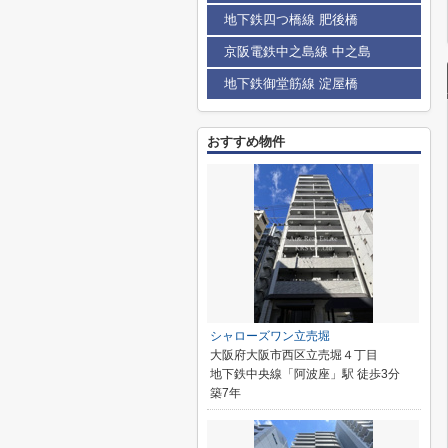
地下鉄四つ橋線 肥後橋
京阪電鉄中之島線 中之島
地下鉄御堂筋線 淀屋橋
おすすめ物件
シャローズワン立売堀
大阪府大阪市西区立売堀４丁目
地下鉄中央線「阿波座」駅 徒歩3分
築7年