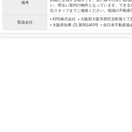
備考
い、明るい室内の物件となっています。できる
社スタッフまでご連絡ください。地域の不動産
KRS株式会社
大阪府大阪市西区京町堀１丁目1
取扱会社
大阪府知事 (2) 第061443号
全日本不動産協