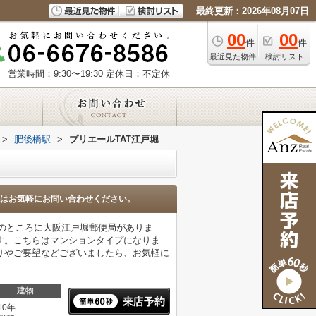
最終更新：2026年08月07日
00
00
件
件
最近見た物件
検討リスト
営業時間：9:30〜19:30
定休日：不定休
>
肥後橋駅
>
プリエールTAT江戸堀
はお気軽にお問い合わせください。
mのところに大阪江戸堀郵便局がありま
す。こちらはマンションタイプになりま
りやご要望などございましたら、お気軽に
建物
10年