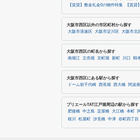
【賃貸】敷金礼金0の物件特集
【賃貸
大阪市西区以外の市区町村から探す
大阪市浪速区
大阪市淀川区
大阪市北
大阪市西区の町名から探す
南堀江
立売堀
京町堀
新町
川口
靱
大阪市西区にある駅から探す
ドーム前千代崎
西長堀
西大橋
阿波
プリエールTAT江戸堀周辺の駅から探す
肥後橋
中之島
淀屋橋
大江橋
本町
桜川
松屋町
汐見橋
中津
谷町四丁目