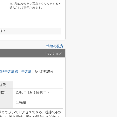
※ご覧になりたい写真をクリックすると
拡大されて表示されます。
す♪
情報の見方
【マンション】
電鉄中之島線
「
中之島
」駅 徒歩10分
益費
-
年数）
2016年 1月 ( 築10年 )
10階建
駅まで歩いてアクセスできる、徒歩5分の
内ごみ置き場付。暖かな陽射しが心地よ