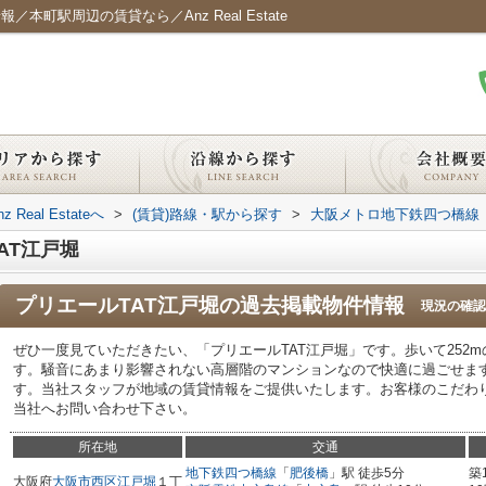
本町駅周辺の賃貸なら／Anz Real Estate
al Estateへ
>
(賃貸)路線・駅から探す
>
大阪メトロ地下鉄四つ橋線
AT江戸堀
プリエールTAT江戸堀
の過去掲載物件情報
現況の確認
ぜひ一度見ていただきたい、「プリエールTAT江戸堀」です。歩いて252
す。騒音にあまり影響されない高層階のマンションなので快適に過ごせま
す。当社スタッフが地域の賃貸情報をご提供いたします。お客様のこだわ
当社へお問い合わせ下さい。
所在地
交通
地下鉄四つ橋線
「
肥後橋
」駅 徒歩5分
築
大阪府
大阪市西区
江戸堀
１丁