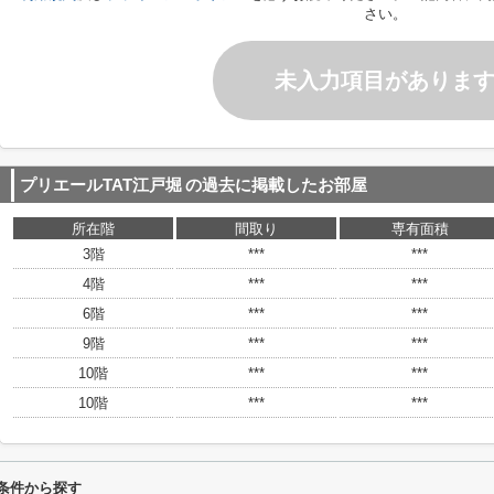
さい。
未入力項目がありま
プリエールTAT江戸堀
の過去に掲載したお部屋
所在階
間取り
専有面積
3階
***
***
4階
***
***
6階
***
***
9階
***
***
10階
***
***
10階
***
***
条件から探す