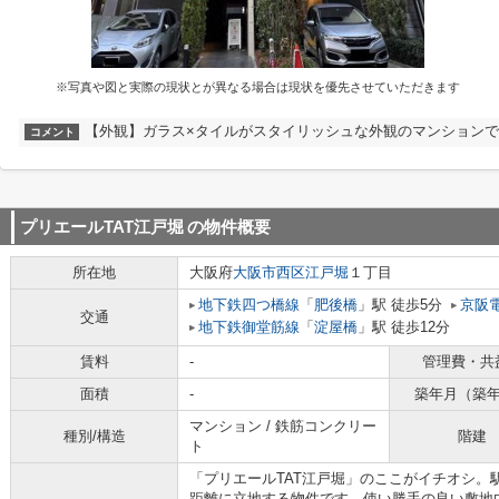
※写真や図と実際の現状とが異なる場合は現状を優先させていただきます
【外観】ガラス×タイルがスタイリッシュな外観のマンションで
コメント
プリエールTAT江戸堀
の物件概要
所在地
大阪府
大阪市西区
江戸堀
１丁目
地下鉄四つ橋線
「
肥後橋
」駅 徒歩5分
京阪
交通
地下鉄御堂筋線
「
淀屋橋
」駅 徒歩12分
賃料
-
管理費・共
面積
-
築年月（築
マンション / 鉄筋コンクリー
種別/構造
階建
ト
「プリエールTAT江戸堀」のここがイチオシ。
距離に立地する物件です。使い勝手の良い敷地