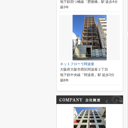
地下鉄四つ橋線「肥後橋」駅 徒歩4分
築3年
ネットフローラ阿波座
大阪府大阪市西区阿波座２丁目
地下鉄中央線「阿波座」駅 徒歩3分
築8年