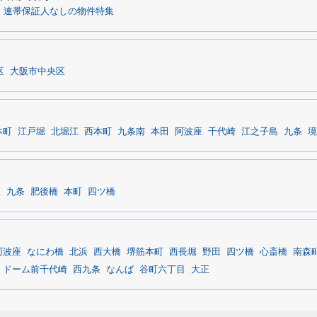
】連帯保証人なしの物件特集
区
大阪市中央区
本町
江戸堀
北堀江
西本町
九条南
本田
阿波座
千代崎
江之子島
九条
境
座
九条
肥後橋
本町
四ツ橋
阿波座
なにわ橋
北浜
西大橋
堺筋本町
西長堀
野田
四ツ橋
心斎橋
南森
ドーム前千代崎
西九条
なんば
谷町六丁目
大正