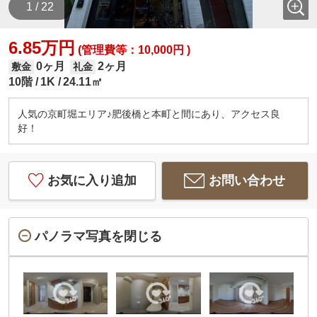
1 / 22
6.85万円
(管理費等：10,000円 )
0ヶ月
2ヶ月
敷金
礼金
10階
1K
24.11㎡
人気の京町堀エリア♪肥後橋と本町と間にあり、アクセス良
好！
お気に入り追加
お問い合わせ
パノラマ写真を閉じる