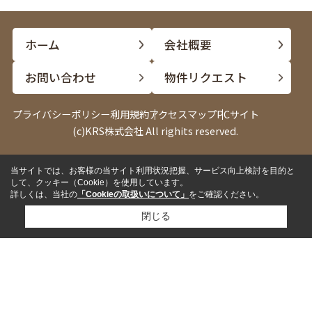
ホーム
会社概要
お問い合わせ
物件リクエスト
プライバシーポリシー
利用規約
アクセスマップ
PCサイト
(c)KRS株式会社 All righits reserved.
当サイトでは、お客様の当サイト利用状況把握、サービス向上検討を目的と
電話
LINE
して、クッキー（Cookie）を使用しています。
詳しくは、当社の
「Cookieの取扱いについて」
をご確認ください。
閉じる
✓
来店して相談したい
来店予約
✓
内見したい物件がある