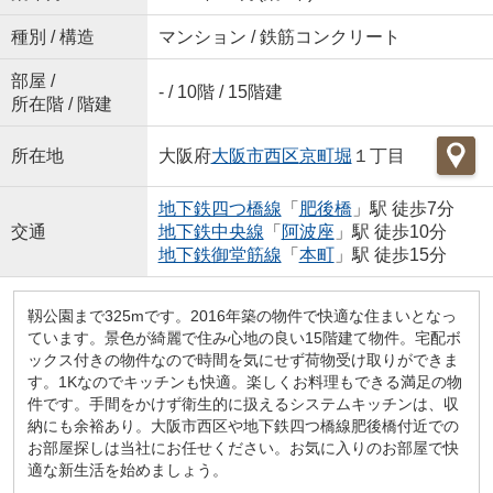
種別 / 構造
マンション / 鉄筋コンクリート
部屋 /
- / 10階 / 15階建
所在階 / 階建
所在地
大阪府
大阪市西区
京町堀
１丁目
地下鉄四つ橋線
「
肥後橋
」駅 徒歩7分
交通
地下鉄中央線
「
阿波座
」駅 徒歩10分
地下鉄御堂筋線
「
本町
」駅 徒歩15分
靱公園まで325mです。2016年築の物件で快適な住まいとなっ
ています。景色が綺麗で住み心地の良い15階建て物件。宅配ボ
ックス付きの物件なので時間を気にせず荷物受け取りができま
す。1Kなのでキッチンも快適。楽しくお料理もできる満足の物
件です。手間をかけず衛生的に扱えるシステムキッチンは、収
納にも余裕あり。大阪市西区や地下鉄四つ橋線肥後橋付近での
お部屋探しは当社にお任せください。お気に入りのお部屋で快
適な新生活を始めましょう。