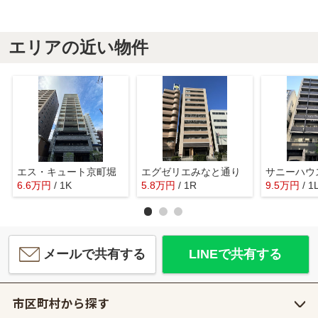
エリアの近い物件
エス・キュート京町堀
エグゼリエみなと通り
サニーハウ
6.6
万
円
/ 1K
5.8
万
円
/ 1R
9.5
万
円
/ 1
メールで共有する
LINEで共有する
市区町村から探す