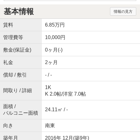
基本情報
情報の見方
賃料
6.85万円
管理費等
10,000円
敷金(保証金)
0ヶ月(-)
礼金
2ヶ月
償却 / 敷引
- / -
1K
間取り / 詳細
K 2.0帖
/
洋室 7.0帖
面積 /
24.11㎡ / -
バルコニー面積
向き
南東
築年月
2016年 12月(築9年)