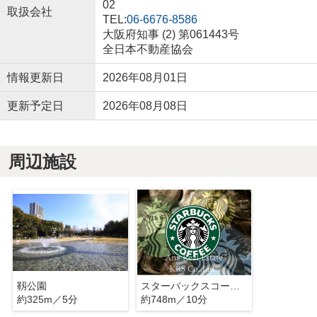
02
取扱会社
TEL:
06-6676-8586
大阪府知事 (2) 第061443号
全日本不動産協会
情報更新日
2026年08月01日
更新予定日
2026年08月08日
周辺施設
靱公園
スターバックスコーヒー 肥後橋南店
約325m／5分
約748m／10分