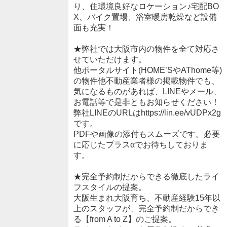
り、住環境良好なロケーション♪宅配BO
X、バイク置場、浴室暖房乾燥など設備
面も充実！
★弊社では大阪市内の物件を全て対応さ
せていただけます。
他ポータルサイト(HOME’SやAThome等)
の物件他不動産業者様の掲載物件でも、
気になるものがあれば、LINEやメール、
お電話等で是非ともお知らせください！
弊社LINEのURLはhttps://lin.ee/vUDPx2g
です。
PDFや画像の添付もスムーズです。必要
に応じたプラスαでお待ちしておりま
す。
★完全予約制だからできる徹底したライ
フスタイルの提案。
大阪生まれ大阪育ち、不動産経験15年以
上のスタッフが、完全予約制だからでき
る【from A to Z】のご提案。