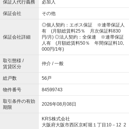
保証人代行義務
必加入
保証会社
その他
◎個人契約：エポス保証 ※連帯保証人
有 (月額総賃料25％ 月次保証料830
保証会社詳細
円/月) ◎法人契約：全保連 ※連帯保証
人有 (月額総賃料50％ 年間保証料10,
000円/1年)
取引態様 /
仲介 / 一般
賃貸区分
総戸数
56戸
物件番号
84599743
取引条件の有効
2026年08月08日
期限
KRS株式会社
大阪府大阪市西区京町堀１丁目10－12 2