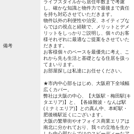
ライフスタイルから居住年数まで考慮
し、確かな知識と物件力で最後まで責任
を持ち対応させていただきます。
物件以外の利便性や治安、ネイティブな
らではの視点と経験で、メリットとデメ
リットをしっかりご説明し、個々のお客
様それぞれに最適なご提案をさせていた
備考
だきます。
お客様個々のペースを最優先に考え、こ
れから先も生活と基礎となる住居を扱っ
てまいります。
お部屋探しは私達にお任せください。
★市内中心部をはじめ、大阪府下全域幅
広くカバー。
弊社は大阪の中心、【大阪駅・梅田駅(キ
タエリア)】と、【各線難波・なんば駅
(ミナミエリア)】との真ん中、本町駅・
肥後橋駅近くにございます。
大阪の繁華街やオフォイス商業エリアは
南北に分かれており、我々の立地を生か
した中心部ならではのスピーディーなア