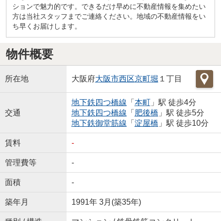
ションで魅力的です。できるだけ早めに不動産情報を集めたい
方は当社スタッフまでご連絡ください。地域の不動産情報をい
ち早くお届けします。
物件概要
所在地
大阪府
大阪市西区
京町堀
１丁目
地下鉄四つ橋線
「
本町
」駅 徒歩4分
交通
地下鉄四つ橋線
「
肥後橋
」駅 徒歩5分
地下鉄御堂筋線
「
淀屋橋
」駅 徒歩10分
賃料
-
管理費等
-
面積
-
築年月
1991年 3月(築35年)