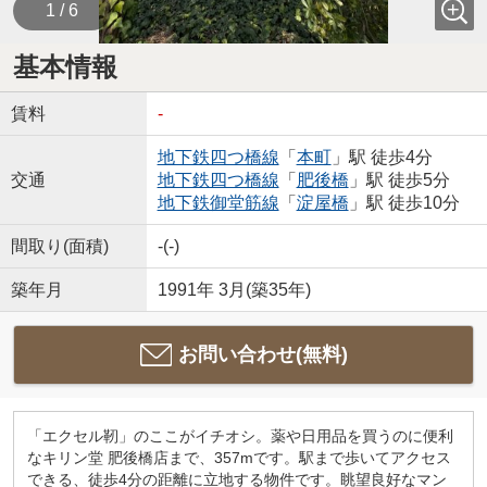
1 / 6
基本情報
賃料
-
地下鉄四つ橋線
「
本町
」駅 徒歩4分
交通
地下鉄四つ橋線
「
肥後橋
」駅 徒歩5分
地下鉄御堂筋線
「
淀屋橋
」駅 徒歩10分
間取り(面積)
-(-)
築年月
1991年 3月(築35年)
お問い合わせ(無料)
「エクセル靭」のここがイチオシ。薬や日用品を買うのに便利
なキリン堂 肥後橋店まで、357mです。駅まで歩いてアクセス
できる、徒歩4分の距離に立地する物件です。眺望良好なマン