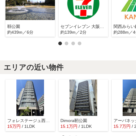
靱公園
セブンイレブン 大阪靭公園東店
約439m／6分
約139m／2分
約288m／
エリアの近い物件
フォレステージュ西本町
Dimora靭公園
アーバネッ
15
万
円
/ 1LDK
15.1
万
円
/ 1LDK
15.7
万
円
/