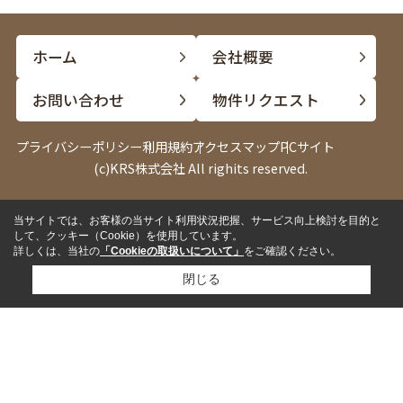
ホーム
会社概要
お問い合わせ
物件リクエスト
プライバシーポリシー
利用規約
アクセスマップ
PCサイト
(c)KRS株式会社 All righits reserved.
当サイトでは、お客様の当サイト利用状況把握、サービス向上検討を目的と
電話
LINE
して、クッキー（Cookie）を使用しています。
詳しくは、当社の
「Cookieの取扱いについて」
をご確認ください。
閉じる
✓
来店して相談したい
来店予約
✓
内見したい物件がある