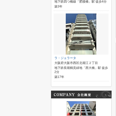
地下鉄四つ橋線「肥後橋」駅 徒歩4分
築3年
ラ・ジェラータ
大阪府大阪市西区北堀江２丁目
地下鉄長堀鶴見緑地「西大橋」駅 徒歩
2分
築17年