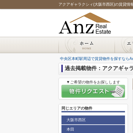
アクアギャラクシィ(大阪市西区)の賃貸情報／本
中央区本町駅周辺で賃貸物件を探すならAnz Re
過去掲載物件：アクアギャ
▼ご希望の物件をお探しします
同じエリアの物件
大阪市西区
本田