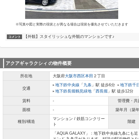
※写真や図と実際の現状とが異なる場合は現状を優先させていただきます
【外観】スタイリッシュな外観のマンションです♪
コメント
アクアギャラクシィ
の物件概要
所在地
大阪府
大阪市西区
本田
２丁目
地下鉄中央線
「
九条
」駅 徒歩6分
地下鉄千
交通
地下鉄長堀鶴見緑地
「
西長堀
」駅 徒歩12分
賃料
-
管理費・共
面積
-
築年月（築
マンション / 鉄筋コンクリー
種別/構造
階建
ト
「AQUA GALAXY」：地下鉄中央線九条にも
エンド 九条店があります。好評の駅近物件とな