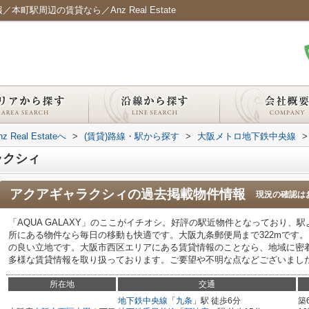
町駅周辺の賃貸なら／Anz Real Estate
al Estateへ
>
(賃貸)路線・駅から探す
>
大阪メトロ地下鉄中央線
>
ラクシィ
アクアギャラクシィ
の過去掲載物件情報
現況の確認は
「AQUA GALAXY」のここがイチオシ。好評の駅近物件となっており、
所にある物件なら毎日の移動も快適です。大阪九条郵便局まで322mです
の良い立地です。大阪市西区エリアにある賃貸情報のことなら、地域に密
多様な賃貸情報を取り扱っております。ご要望や不明な点などございまし
所在地
交通
地下鉄中央線
「
九条
」駅 徒歩6分
築