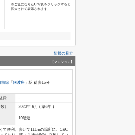
※ご覧になりたい写真をクリックすると
拡大されて表示されます。
情報の見方
【マンション】
日前線
「
阿波座
」駅 徒歩15分
益費
-
年数）
2020年 6月 ( 築6年 )
10階建
近くて便利。歩いて111mの場所に、C&C
っており、駅より徒歩6分に立地してい