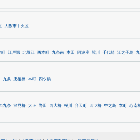
区
大阪市中央区
本町
江戸堀
北堀江
西本町
九条南
本田
阿波座
境川
千代崎
江之子島
九
座
九条
肥後橋
本町
四ツ橋
西九条
汐見橋
大正
野田
西大橋
桜川
弁天町
四ツ橋
中之島
本町
心斎