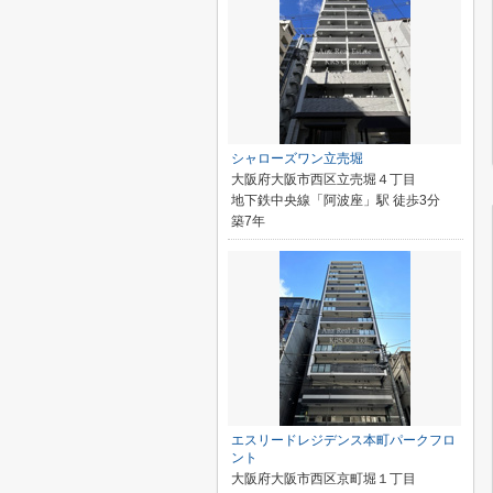
シャローズワン立売堀
大阪府大阪市西区立売堀４丁目
地下鉄中央線「阿波座」駅 徒歩3分
築7年
エスリードレジデンス本町パークフロ
ント
大阪府大阪市西区京町堀１丁目