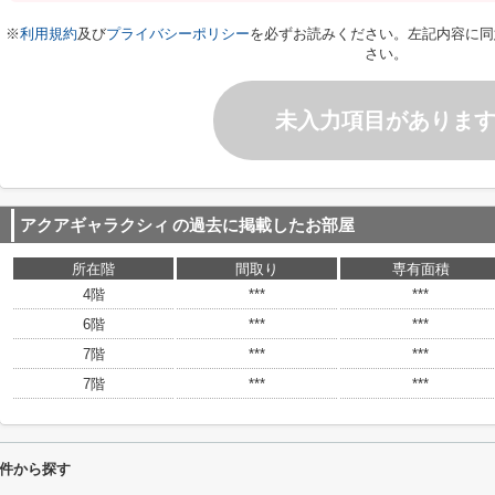
※
利用規約
及び
プライバシーポリシー
を必ずお読みください。左記内容に同
さい。
未入力項目がありま
アクアギャラクシィ
の過去に掲載したお部屋
所在階
間取り
専有面積
4階
***
***
6階
***
***
7階
***
***
7階
***
***
件から探す