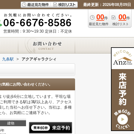
最終更新：2026年08月09日
00
00
件
件
最近見た物件
検討リスト
営業時間：9:30〜19:30
定休日：不定休
九条駅
>
アクアギャラクシィ
お気軽にお問い合わせください。
駅より徒歩6分に立地しています。平坦な場
。ご利用できる駅は3駅以上あり、アクセス
着した当社へお任せ下さい。当社は、多種
たら、お気軽にご連絡下さい。
建物
6年