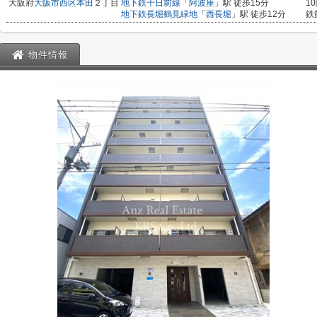
大阪府
大阪市西区
本田
２丁目
地下鉄千日前線
「
阿波座
」駅 徒歩15分
1
地下鉄長堀鶴見緑地
「
西長堀
」駅 徒歩12分
鉄
物件情報