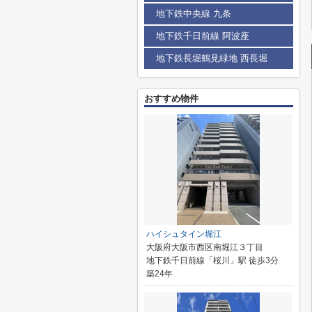
地下鉄中央線 九条
地下鉄千日前線 阿波座
地下鉄長堀鶴見緑地 西長堀
おすすめ物件
ハイシュタイン堀江
大阪府大阪市西区南堀江３丁目
地下鉄千日前線「桜川」駅 徒歩3分
築24年