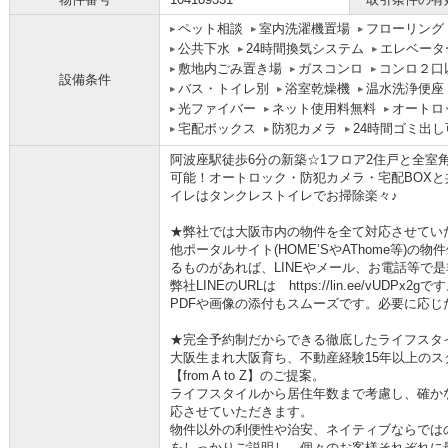
ペット相談
室内洗濯機置場
フローリング
公共下水
24時間換気システム
エレベータ
敷地内ごみ置き場
ガスコンロ
コンロ２口
設備条件
バス・トイレ別
浴室乾燥機
温水洗浄便座
光ファイバー
ネット使用料無料
オートロ
宅配ボックス
防犯カメラ
24時間ゴミ出し
阿波座駅徒歩6分の新築☆1フロア2住戸と全室
可能！オートロック・防犯カメラ・宅配BOX
イレはタンクレストイレでお掃除楽々♪
★弊社では大阪市内の物件を全て対応させてい
他ポータルサイト(HOME’SやAThome等)
るものがあれば、LINEやメール、お電話等で
弊社LINEのURLは https://lin.ee/vUDPx2gで
PDFや画像の添付もスムーズです。必要に応じ
★完全予約制だからできる徹底したライフスタ
大阪生まれ大阪育ち、不動産経験15年以上の
【from A to Z】のご提案。
ライフスタイルから居住年数まで考慮し、確か
応させていただきます。
物件以外の利便性や治安、ネイティブならでは
をしっかりご説明し、個々のお客様それぞれに