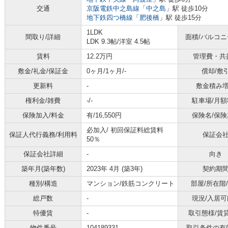
交通
京阪電鉄中之島線
「
中之島
」駅 徒歩10分
地下鉄四つ橋線
「
肥後橋
」駅 徒歩15分
1LDK
間取り/詳細
面積/バルコ
LDK 9.3帖
/
洋室 4.5帖
賃料
12.2万円
管理費・共
敷金/礼金/保証金
0ヶ月/1ヶ月/-
償却/敷
更新料
-
敷金積み
権利金/雑費
-/-
駐車場/月額
保険加入/料金
有/16,550円
保険名/保険
必加入/
初回保証料総賃料
保証人代行義務/利用料
保証会
50％
保証会社詳細
-
向き
築年月(築年数)
2023年 4月 (築3年)
契約期
種別/構造
マンション/鉄筋コンクリート
部屋/所在階
総戸数
-
現況/入居可
特優賃
-
取引態様/賃
物件番号
104189331
取引条件の有