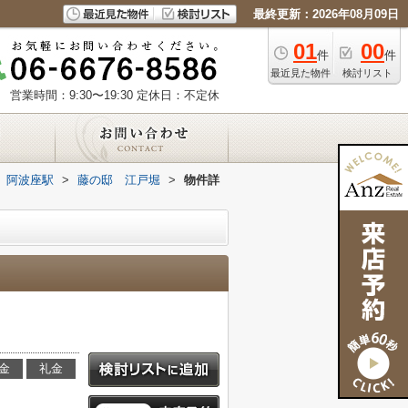
最終更新：2026年08月09日
01
00
件
件
最近見た物件
検討リスト
営業時間：9:30〜19:30
定休日：不定休
阿波座駅
>
藤の邸 江戸堀
>
物件詳
金
礼金