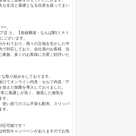
先も生活と基礎となる住居を扱ってまい
バー。
ア)】と、【各線難波・なんば駅(ミナミ
くにございます。
分かれており、我々の立地を生かした中
内で対応しており、会社員のお客様、法
ご家族、多くのお客様に大変ご好評いた
様々な取り組みをしております。
駆けてオンライン内見・セルフ内見・IT
を加えた除菌を導入しておりました。
非常に風通しが良く、徹底した換気を
ます。
、使い捨てのゴム手袋も配布、スリッパ
ます。
♪
対応可能です！
は特別キャンペーンがありますのでお気