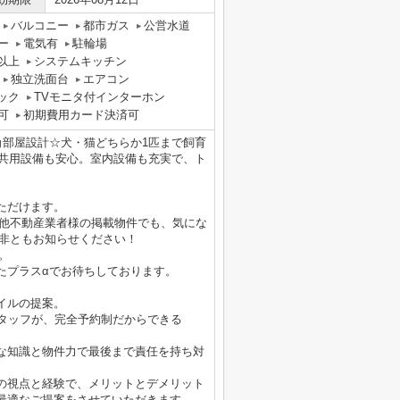
バルコニー
都市ガス
公営水道
ー
電気有
駐輪場
以上
システムキッチン
独立洗面台
エアコン
ック
TVモニタ付インターホン
可
初期費用カード決済可
角部屋設計☆犬・猫どちらか1匹まで飼育
と共用設備も安心。室内設備も充実で、ト
ただけます。
の物件他不動産業者様の掲載物件でも、気にな
是非ともお知らせください！
す。
たプラスαでお待ちしております。
イルの提案。
スタッフが、完全予約制だからできる
な知識と物件力で最後まで責任を持ち対
の視点と経験で、メリットとデメリット
最適なご提案をさせていただきます。