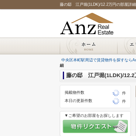
藤の邸 江戸堀(1LDK)/12.2万円の部屋詳細｜
中央区本町駅周辺で賃貸物件を探すならAnz Re
細
藤の邸 江戸堀(1LDK)/12
掲載物件数
件
本日の更新件数
件
▼ご希望のお部屋をお探しします