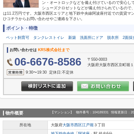
ン・オートロックなどを備え付けているので安心し
シューズクロゼットなどが備え付けられているので
は11.2万円です。大阪市西区エリアと地下鉄中央線阿波座付近での賃貸マ
ひコチラからお問い合わせやご連絡を下さい。
ポイント・特徴
ペット飼育可
タンクレストイレ
新築
洗面所にドア
脱衣所
2面採
お問い合わせは
KRS株式会社まで
06-6676-8586
〒550-0003
大阪府大阪市西区京町堀１丁目
9:30〜19:30 定休日:不定休
【マンション】
物件番号：104189331
情報更新日：20
物件概要
所在地
大阪府
大阪市西区
江戸堀
３丁目
地下鉄中央線
「
阿波座
」駅 徒歩6分