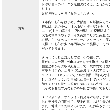
お客様個々のペースを最優先に考え、これから
ります。
お部屋探しは私達にお任せください。
★市内中心部をはじめ、大阪府下全域幅広くカ
弊社は大阪の中心、【大阪駅・梅田駅(キタエリ
備考
エリア)】との真ん中、四ツ橋駅・心斎橋駅近
大阪の繁華街やオフォイス商業エリアは南北に
心部ならではのスピーディーなアクセスとご案
人様、中心部に多い専門学校の生徒様と、その
だいております。
★時代に応じた対応と方法、その在り方。
現代のコロナ禍、withコロナを考え弊社では
創業当初からの取り組みとして、業界内では先
重説をはじめ、店舗内では高濃度・天然アロマ
１フロアに1オフィスでビル空中階に関わらず
し、気持ちよくお部屋探しに集中していただけ
加えてやはり物件内覧時に気になるお客様には
はそのお客様専用のものを毎回ご準備しており
★ご来店不要、オンライン内見等対応致します
お仕事帰りの時間外でも現地内覧、お迎え等の
また、弊社にてお申込みいただいたお客さまに