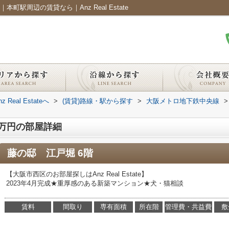
本町駅周辺の賃貸なら｜Anz Real Estate
al Estateへ
>
(賃貸)路線・駅から探す
>
大阪メトロ地下鉄中央線
>
.2万円の部屋詳細
藤の邸 江戸堀 6階
【大阪市西区のお部屋探しはAnz Real Estate】
2023年4月完成★重厚感のある新築マンション★犬・猫相談
賃料
間取り
専有面積
所在階
管理費・共益費
敷