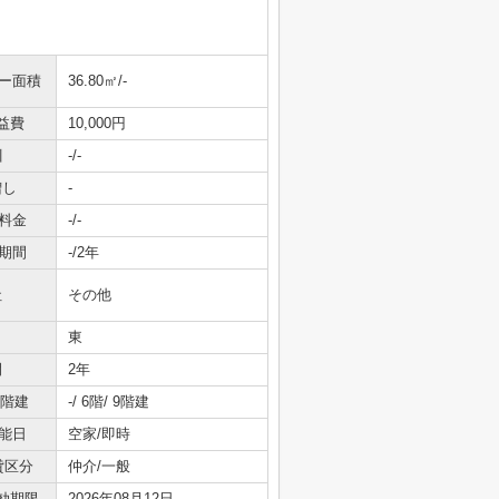
ニー面積
36.80㎡/-
益費
10,000円
引
-/-
増し
-
料金
-/-
期間
-/2年
社
その他
東
間
2年
/階建
-/ 6階/ 9階建
能日
空家/即時
貸区分
仲介/一般
効期限
2026年08月12日