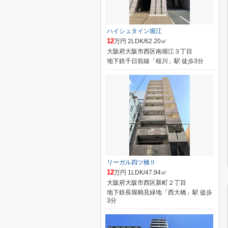
ハイシュタイン堀江
12
万円 2LDK/62.20㎡
大阪府大阪市西区南堀江３丁目
地下鉄千日前線「桜川」駅 徒歩3分
リーガル四ツ橋Ⅱ
12
万円 1LDK/47.94㎡
大阪府大阪市西区新町２丁目
地下鉄長堀鶴見緑地「西大橋」駅 徒歩
3分