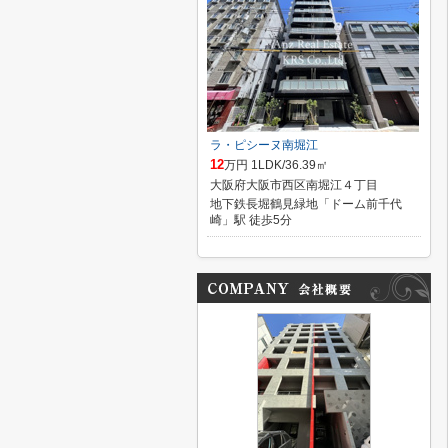
ラ・ピシーヌ南堀江
12
万円 1LDK/36.39㎡
大阪府大阪市西区南堀江４丁目
地下鉄長堀鶴見緑地「ドーム前千代
崎」駅 徒歩5分