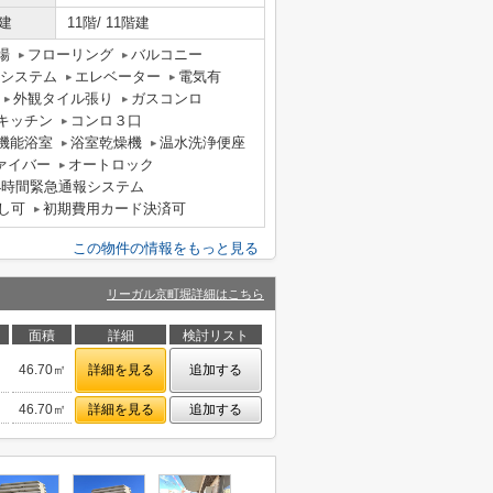
建
11階/ 11階建
場
フローリング
バルコニー
気システム
エレベーター
電気有
外観タイル張り
ガスコンロ
キッチン
コンロ３口
機能浴室
浴室乾燥機
温水洗浄便座
ァイバー
オートロック
4時間緊急通報システム
し可
初期費用カード決済可
この物件の情報をもっと見る
リーガル京町堀詳細はこちら
面積
詳細
検討リスト
46.70㎡
詳細を見る
追加する
46.70㎡
詳細を見る
追加する