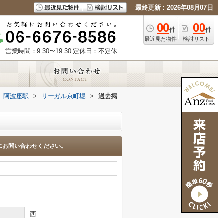
最終更新：2026年08月07日
00
00
件
件
最近見た物件
検討リスト
営業時間：9:30〜19:30
定休日：不定休
阿波座駅
>
リーガル京町堀
>
過去掲
にお問い合わせください。
西