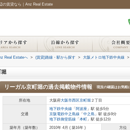
なら｜Anz Real Estate
al Estateへ
>
(賃貸)路線・駅から探す
>
大阪メトロ地下鉄中央線
>
町堀
リーガル京町堀
の過去掲載物件情報
現況の確認はお気軽
所在地
大阪府
大阪市西区
京町堀
２丁目
地下鉄中央線
「
阿波座
」駅 徒歩5分
交通
京阪電鉄中之島線
「
中之島
」駅 徒歩9分
地下鉄御堂筋線
「
本町
」駅 徒歩12分
築年月（築年数）
2010年 4月 ( 築16年 )
方位