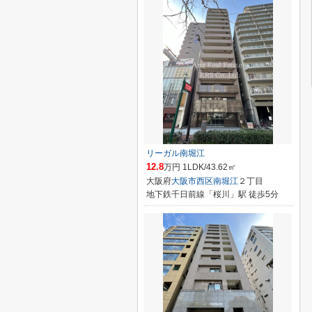
リーガル南堀江
12.8
万円 1LDK/43.62㎡
大阪府
大阪市西区
南堀江
２丁目
地下鉄千日前線「桜川」駅 徒歩5分