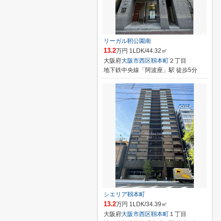
リーガル靭公園南
13.2
万円 1LDK/44.32㎡
大阪府
大阪市西区
靱本町
２丁目
地下鉄中央線「阿波座」駅 徒歩5分
シエリア靱本町
13.2
万円 1LDK/34.39㎡
大阪府
大阪市西区
靱本町
１丁目