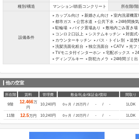
種別/構造
マンション/鉄筋コンクリート
所在階/階
カップル向け
新婚さん向け
室内洗濯機置
都市ガス
公営水道
公共下水
24時間換
駐輪場
バイク置場あり
敷地内ごみ置き場
コンロ２口以上
システムキッチン
対面式
設備条件
カウンターキッチン
バス・トイレ別
追焚
洗髪洗面化粧台
独立洗面台
CATV
光フ
TVモニタ付インターホン
宅配ボックス
2
ディンプルキー
防犯カメラ
24時間ゴミ出
他の空室
所在階
賃料
管理費
敷金/礼金/保証金/償却
間取り
12.466
万
9階
10,240円
/
/
/
1LDK
0ヶ月
25万円
-
-
円
12.5
11階
10,240円
/
/
/
1LDK
万円
0ヶ月
20万円
-
-