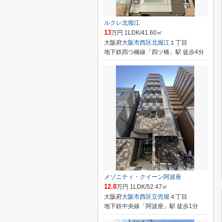
ルクレ北堀江
13
万円 1LDK/41.60㎡
大阪府
大阪市西区
北堀江
１丁目
地下鉄四つ橋線「四ツ橋」駅 徒歩4分
メゾニティ・クイーン阿波座
12.8
万円 1LDK/52.47㎡
大阪府
大阪市西区
立売堀
４丁目
地下鉄中央線「阿波座」駅 徒歩1分