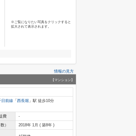
※ご覧になりたい写真をクリックすると
拡大されて表示されます。
情報の見方
【マンション】
千日前線
「
西長堀
」駅 徒歩10分
益費
-
年数）
2018年 1月 ( 築8年 )