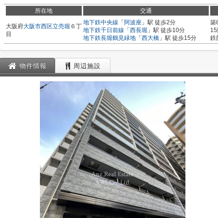
所在地
交通
地下鉄中央線
「
阿波座
」駅 徒歩2分
築
大阪府
大阪市西区
立売堀
６丁
地下鉄千日前線
「
西長堀
」駅 徒歩10分
1
目
地下鉄長堀鶴見緑地
「
西大橋
」駅 徒歩15分
鉄
物件情報
周辺施設