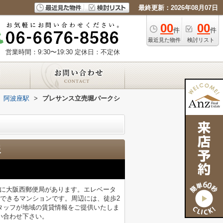
最終更新：2026年08月07日
00
00
件
件
最近見た物件
検討リスト
営業時間：9:30〜19:30
定休日：不定休
阿波座駅
>
プレサンス立売堀パークシ
報
所に大阪西郵便局があります。エレベータ
できるマンションです。周辺には、徒歩2
タッフが地域の賃貸情報をご提供いたしま
い合わせ下さい。