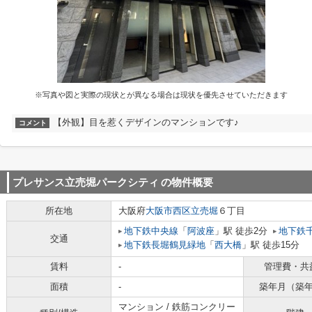
※写真や図と実際の現状とが異なる場合は現状を優先させていただきます
【外観】目を惹くデザインのマンションです♪
コメント
プレサンス立売堀パークシティ
の物件概要
所在地
大阪府
大阪市西区
立売堀
６丁目
地下鉄中央線
「
阿波座
」駅 徒歩2分
地下鉄
交通
地下鉄長堀鶴見緑地
「
西大橋
」駅 徒歩15分
賃料
-
管理費・共
面積
-
築年月（築
マンション / 鉄筋コンクリー