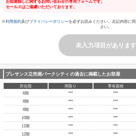
お部屋探しに関するお問い合わせの専用フォームです。
セールスはご遠慮いただいております。
※
利用規約
及び
プライバシーポリシー
を必ずお読みください。左記内容に同
さい。
未入力項目がありま
プレサンス立売堀パークシティ
の過去に掲載したお部屋
所在階
間取り
専有面積
6階
***
***
8階
***
***
8階
***
***
10階
***
***
11階
***
***
12階
***
***