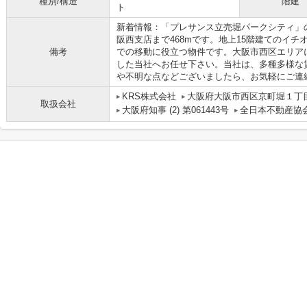
種別/構造
階建
ト
新着情報：「プレサンス立売堀パークシティ」
阪西支店まで468mです。地上15階建てのイ
備考
での移動に役立つ物件です。大阪市西区エリア
した当社へお任せ下さい。当社は、多種多様な
や不明な点などございましたら、お気軽にご連
KRS株式会社
大阪府大阪市西区京町堀１丁目1
取扱会社
大阪府知事 (2) 第061443号
全日本不動産協