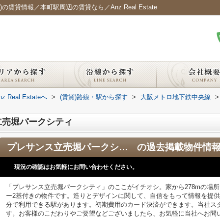
貸情報／本町駅周辺の賃貸なら／Anz Real Estate
al Estateへ
>
(賃貸)路線・駅から探す
>
大阪メトロ地下鉄中央線
>
立売堀パークシティ
プレサンス立売堀パークシティ
の過去掲載物件情
現況の確認はお気軽にお問い合わせください。
「プレサンス立売堀パークシティ」のここがイチオシ。家から278mの場
ー2基付きの物件です。造りとデザインに関して、自信をもって情報を提供
分で利用できる駅があります。初期費用のカード決済ができます。当社ス
す。お客様のこだわりやご要望などございましたら、お気軽に当社へお問