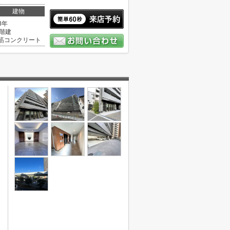
建物
8年
5階建
筋コンクリート