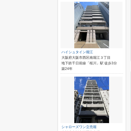
ハイシュタイン堀江
大阪府大阪市西区南堀江３丁目
地下鉄千日前線「桜川」駅 徒歩3分
築24年
シャローズワン立売堀