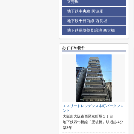
立売堀
地下鉄中央線 阿波座
地下鉄千日前線 西長堀
地下鉄長堀鶴見緑地 西大橋
おすすめ物件
エスリードレジデンス本町パークフロ
ント
大阪府大阪市西区京町堀１丁目
地下鉄四つ橋線「肥後橋」駅 徒歩4分
築3年