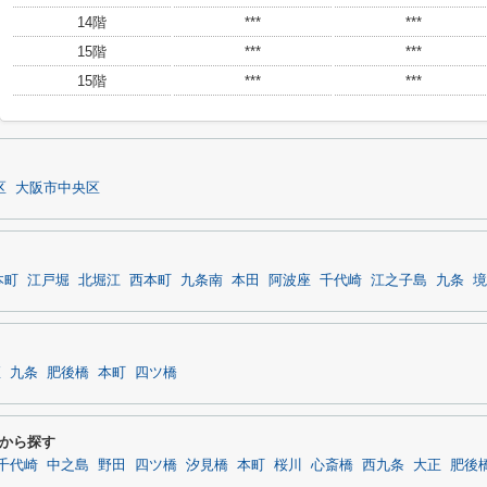
14階
***
***
15階
***
***
15階
***
***
区
大阪市中央区
本町
江戸堀
北堀江
西本町
九条南
本田
阿波座
千代崎
江之子島
九条
境
座
九条
肥後橋
本町
四ツ橋
から探す
千代崎
中之島
野田
四ツ橋
汐見橋
本町
桜川
心斎橋
西九条
大正
肥後