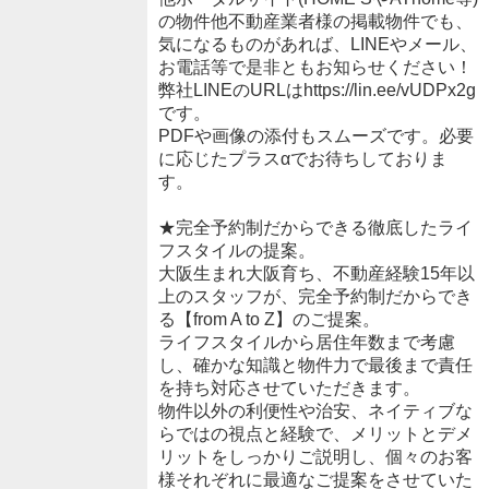
の物件他不動産業者様の掲載物件でも、
気になるものがあれば、LINEやメール、
お電話等で是非ともお知らせください！
弊社LINEのURLはhttps://lin.ee/vUDPx2g
です。
PDFや画像の添付もスムーズです。必要
に応じたプラスαでお待ちしておりま
す。
★完全予約制だからできる徹底したライ
フスタイルの提案。
大阪生まれ大阪育ち、不動産経験15年以
上のスタッフが、完全予約制だからでき
る【from A to Z】のご提案。
ライフスタイルから居住年数まで考慮
し、確かな知識と物件力で最後まで責任
を持ち対応させていただきます。
物件以外の利便性や治安、ネイティブな
らではの視点と経験で、メリットとデメ
リットをしっかりご説明し、個々のお客
様それぞれに最適なご提案をさせていた