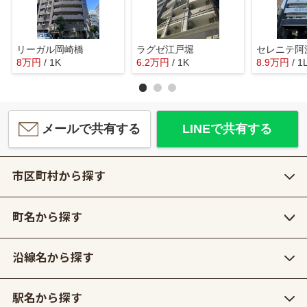
リーガル岡崎橋
ラグゼ江戸堀
セレニテ阿
8
万
円
/ 1K
6.2
万
円
/ 1K
8.9
万
円
/ 1
メールで共有する
LINEで共有する
市区町村から探す
町名から探す
沿線名から探す
駅名から探す