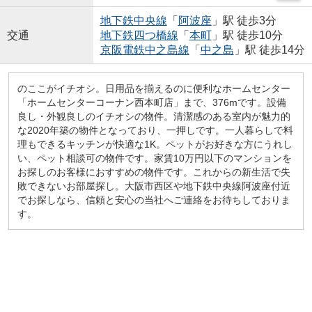
地下鉄中央線
「
阿波座
」駅 徒歩3分
交通
地下鉄四つ橋線
「
本町
」駅 徒歩10分
京阪電鉄中之島線
「
中之島
」駅 徒歩14分
のここがイチオシ。日用品を揃えるのに便利なホームセンター
「ホームセンターコーナン西本町店」まで、376mです。設備
良し・外観良しのイチオシの物件。清潔感のある室内が魅力的
な2020年築の物件となっており、一押しです。一人暮らしで料
理もできるキッチンが快適な1K。ペットがお好きな方にうれし
い、ペット相談可の物件です。家賃10万円以下のマンションを
お探しのお客様におすすめの物件です。これからの新生活で失
敗できないお部屋探し。大阪市西区や地下鉄中央線阿波座付近
でお探しなら、信頼と安心の当社へご連絡をお待ちしておりま
す。