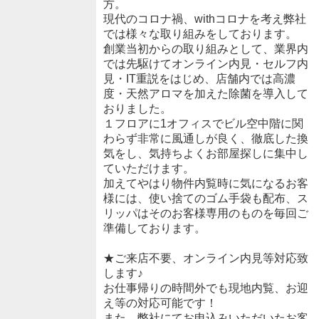
方。
現代のコロナ禍、withコロナを考え弊社
では様々な取り組みをしております。
創業当初からの取り組みとして、業界内
では先駆けてオンライン内見・セルフ内
見・IT重説をはじめ、店舗内では高濃
度・天然アロマを加えた除菌を導入して
おりました。
１フロアに1オフィスでビル空中階に関
わらず非常に風通しが良く、徹底した換
気をし、気持ちよくお部屋探しに集中し
ていただけます。
加えてやはり物件内覧時に気になるお客
様には、使い捨てのゴム手袋も配布、ス
リッパはそのお客様専用のものを毎回ご
準備しております。
★ご来店不要、オンライン内見等対応致
します♪
お仕事帰りの時間外でも現地内覧、お迎
え等の対応可能です！
また、弊社にてお申込みいただいたお客