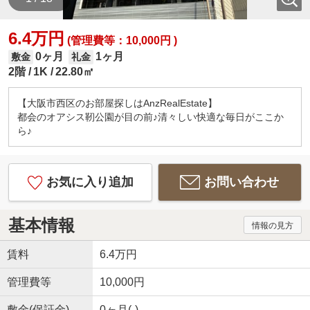
6.4万円
(管理費等：10,000円 )
0ヶ月
1ヶ月
敷金
礼金
2階
1K
22.80㎡
【大阪市西区のお部屋探しはAnzRealEstate】
都会のオアシス靭公園が目の前♪清々しい快適な毎日がここか
ら♪
お気に入り追加
お問い合わせ
基本情報
情報の見方
賃料
6.4万円
管理費等
10,000円
敷金(保証金)
0ヶ月(-)