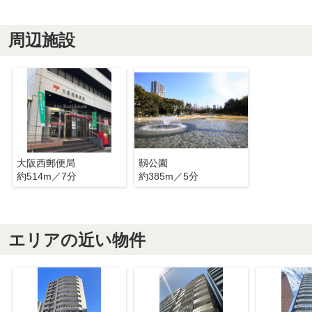
周辺施設
大阪西郵便局
靱公園
約514m／7分
約385m／5分
エリアの近い物件