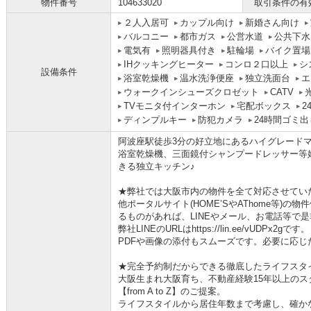
物件番号
104633020
取引条件の有
２人入居可
カップル向け
新婚さん向け
バルコニー
都市ガス
公営水道
公共下水
電気有
照明器具付き
駐輪場
バイク置場
IHクッキングヒーター
コンロ２口以上
シ
設備条件
浴室乾燥機
温水洗浄便座
独立洗面台
エ
ウォークインシューズクロゼット
CATV
TVモニタ付インターホン
宅配ボックス
2
ディンプルキー
防犯カメラ
24時間ゴミ出
阿波座駅徒歩3分の好立地にあるハイグレードマン
浴室乾燥機、三面鏡付シャンプードレッサー等
きる独立キッチン♪
★弊社では大阪市内の物件を全て対応させてい
他ポータルサイト(HOME’SやAThome等)
るものがあれば、LINEやメール、お電話等で
弊社LINEのURLはhttps://lin.ee/vUDPx2gです。
PDFや画像の添付もスムーズです。必要に応じ
★完全予約制だからできる徹底したライフスタ
大阪生まれ大阪育ち、不動産経験15年以上の
【from A to Z】のご提案。
ライフスタイルから居住年数まで考慮し、確か