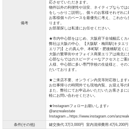
応させていただきます。
物件以外の利便性や治安、ネイティブならでは
をしっかりご説明し、個々のお客様それぞれに
お客様個々のペースを最優先に考え、これから
備考
ります。
お部屋探しは私達にお任せください。
★市内中心部をはじめ、大阪府下全域幅広くカ
弊社は大阪の中心、【大阪駅・梅田駅(キタエリ
エリア)】との真ん中、本町駅・肥後橋駅近く
大阪の繁華街やオフォイス商業エリアは南北に
心部ならではのスピーディーなアクセスとご案
人様、中心部に多い専門学校の生徒様と、その
だいております。
★ご来店不要、オンライン内見等対応致します
お仕事帰りの時間外でも現地内覧、お迎え等の
また、弊社にてお申込みいただいたお客さまに
軽にお問い合わせください。
★Instagramフォローお願いします♪
@anzrealestate
Instagram→https://www.instagram.com/anzreale
条件(その他)
鍵交換代:3万3,000円 室内清掃費用:4万6,200円