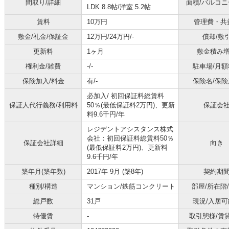
間取り/詳細
面積/バルコ
LDK 8.8帖
/
洋室 5.2帖
賃料
10万円
管理費・共
敷金/礼金/保証金
12万円/24万円/-
償却/敷
更新料
1ヶ月
敷金積み
権利金/雑費
-/-
駐車場/月額
保険加入/料金
有/-
保険名/保険
必加入/
初回保証料総賃料
保証人代行義務/利用料
50％(最低保証料2万円)、更新
保証会
料9.6千円/年
レジデントアシスタンス株式
会社：初回保証料総賃料50％
保証会社詳細
向き
(最低保証料2万円)、更新料
9.6千円/年
築年月(築年数)
2017年 9月 (築8年)
契約期
種別/構造
マンション/鉄筋コンクリート
部屋/所在階
総戸数
31戸
現況/入居可
特優賃
-
取引態様/賃