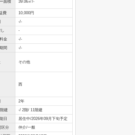
ニー面積
39.06㎡/-
益費
10,000円
引
-/-
増し
-
料金
-/-
期間
-/-
社
その他
西
間
2年
/階建
-/ 2階/ 11階建
能日
居住中/2026年09月下旬予定
貸区分
仲介/一般