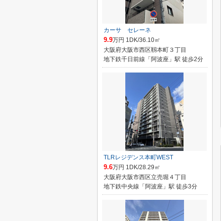
カーサ セレーネ
9.9
万円 1DK/36.10㎡
大阪府大阪市西区靱本町３丁目
地下鉄千日前線「阿波座」駅 徒歩2分
TLRレジデンス本町WEST
9.6
万円 1DK/28.29㎡
大阪府大阪市西区立売堀４丁目
地下鉄中央線「阿波座」駅 徒歩3分