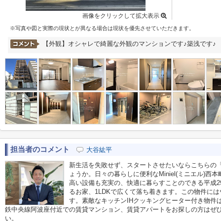
画像をクリックして拡大表示
※写真や図と実際の現状とが異なる場合は現状を優先させていただきます。
【外観】オシャレで綺麗な外観のマンションです♪築浅です♪
担当者のコメント
大谷紘平
新生活を失敗せず、スタートさせたいならこちらの
ょうか。日々の暮らしに便利なMiniel(ミニエル)西本
高い設備も充実の、快適に暮らすことのできる平成2
るお家、1LDKで広くて落ち着きます。この物件に
す。素敵なキッチンIHクッキングヒーター付き物件
鉄中央線阿波座付近での賃貸マンション、賃貸アパートをお探しの方はぜ
い。