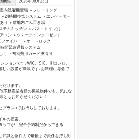
効期限
2026年08月13日
室内洗濯機置場
フローリング
24時間換気システム
エレベーター
あり
敷地内ごみ置き場
ステムキッチン
バス・トイレ別
アコン
ウォークインクロゼット
光ファイバー
オートロック
4時間緊急通報システム
し可
初期費用カード決済可
ションです♪WIC、SIC、IHコンロ、
嬉しい設備が満載です♪お料理に専念で
ただけます。
の物件他不動産業者様の掲載物件でも、気にな
是非ともお知らせください！
たプラスαでお待ちしております。
イルの提案。
スタッフが、完全予約制だからできる
な知識と物件力で最後まで責任を持ち対