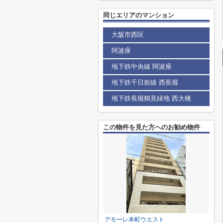
同じエリアのマンション
大阪市西区
阿波座
地下鉄中央線 阿波座
地下鉄千日前線 西長堀
地下鉄長堀鶴見緑地 西大橋
この物件を見た方へのお勧め物件
アモーレ本町ウエスト