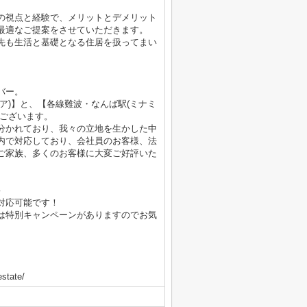
の視点と経験で、メリットとデメリット
最適なご提案をさせていただきます。
先も生活と基礎となる住居を扱ってまい
バー。
ア)】と、【各線難波・なんば駅(ミナミ
にございます。
分かれており、我々の立地を生かした中
内で対応しており、会社員のお客様、法
ご家族、多くのお客様に大変ご好評いた
♪
対応可能です！
は特別キャンペーンがありますのでお気
state/