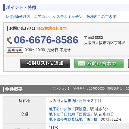
ポイント・特徴
駅徒歩5分以内
エアコン
システムキッチン
敷地内ごみ置き場
お問い合わせは
KRS株式会社まで
06-6676-8586
〒550-0003
大阪府大阪市西区京町堀１丁目
9:30〜19:30 定休日:不定休
【マンション】
物件番号：104633020
情報更新日：20
物件概要
所在地
大阪府
大阪市西区
阿波座
２丁目
地下鉄中央線
「
阿波座
」駅 徒歩3分
交通
地下鉄千日前線
「
西長堀
」駅 徒歩11分
地下鉄長堀鶴見緑地
「
西大橋
」駅 徒歩12分
1LDK