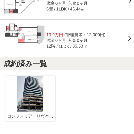
0ヶ月
0ヶ月
敷金
礼金
6階
45.44㎡
1LDK
-
13.9万円
(管理費等：12,000円)
0ヶ月
0ヶ月
敷金
礼金
12階
35.53㎡
1LDK
成約済み一覧
コンフォリア・リヴ本町WEST Q