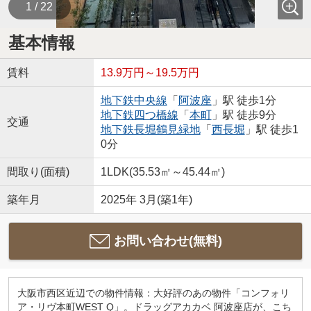
1 / 22
基本情報
賃料
13.9万円～19.5万円
地下鉄中央線
「
阿波座
」駅 徒歩1分
地下鉄四つ橋線
「
本町
」駅 徒歩9分
交通
地下鉄長堀鶴見緑地
「
西長堀
」駅 徒歩1
0分
間取り(面積)
1LDK(35.53㎡～45.44㎡)
築年月
2025年 3月(築1年)
お問い合わせ(無料)
大阪市西区近辺での物件情報：大好評のあの物件「コンフォリ
ア・リヴ本町WEST Q」。ドラッグアカカベ 阿波座店が、こち