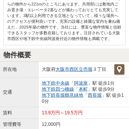
らの物件から221mのところにあります。共用部には敷地内ご
み置き場・エレベータ2基などが備わっておりとても充実して
います。3駅以上利用できる立地となっていて、様々な場所へ
のアクセスが便利良いです。充実の設備と綺麗な室内を兼ね備
えた、2025年築の物件です。当社には、豊富な物件情報と信頼
できるスタッフが多数在籍しております。注目されている大阪
市西区や地下鉄中央線阿波座付近の物件情報も満載です。
物件概要
所在地
大阪府
大阪市西区
立売堀
３丁目
地下鉄中央線
「
阿波座
」駅 徒歩1分
地下鉄四つ橋線
「
本町
」駅 徒歩9分
交通
地下鉄長堀鶴見緑地
「
西長堀
」駅 徒歩1
0分
賃料
13.9万円～19.5万円
管理費等
12,000円