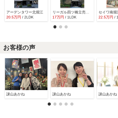
アーデンタワー北堀江
リーガル四ツ橋立売堀Ⅱ
20.5
万
円
/ 2LDK
17
万
円
/ 1LDK
22.5
万
円
/
お客様の声
諌山あかね
諌山あかね
諌山あかね