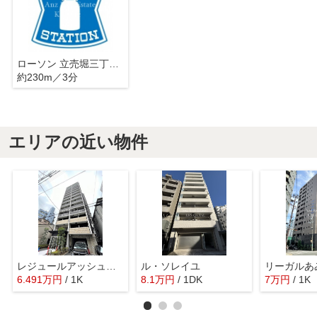
ローソン 立売堀三丁目店
約230m／3分
エリアの近い物件
レジュールアッシュ中之島SOUTH
ル・ソレイユ
リーガルあ
6.491
万
円
/ 1K
8.1
万
円
/ 1DK
7
万
円
/ 1K