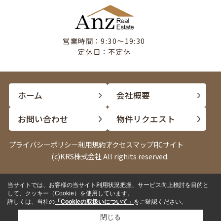
営業時間：9:30〜19:30
定休日：不定休
ホーム
会社概要
お問い合わせ
物件リクエスト
プライバシーポリシー
利用規約
アクセスマップ
PCサイト
(c)KRS株式会社 All righits reserved.
当サイトでは、お客様の当サイト利用状況把握、サービス向上検討を目的と
電話
LINE
して、クッキー（Cookie）を使用しています。
詳しくは、当社の
「Cookieの取扱いについて」
をご確認ください。
閉じる
✓
来店して相談したい