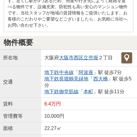
す。近くに駅が3つあるため、用途や行き先によって経路を選
べる物件です。設備充実、防犯性も高い安心のマンション物件
です。当社スタッフが地域の賃貸情報をご提供いたします。お
客様のこだわりやご要望などございましたら、お気軽に当社へ
お問い合わせ下さい。
物件概要
所在地
大阪府
大阪市西区
立売堀
２丁目
地下鉄中央線
「
阿波座
」駅 徒歩7分
地下鉄長堀鶴見緑地
「
西大橋
」駅 徒歩5
交通
分
地下鉄御堂筋線
「
本町
」駅 徒歩11分
賃料
6.4万円
管理費等
10,000円
面積
22.27㎡