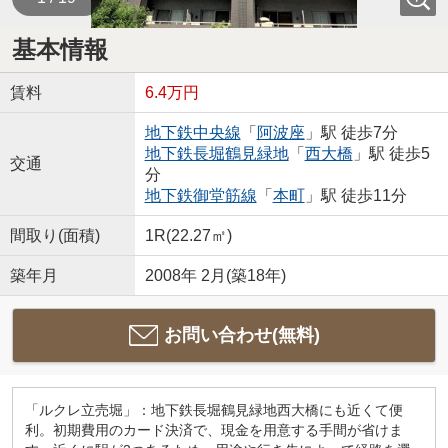
基本情報
賃料
6.4万円
地下鉄中央線
「
阿波座
」駅 徒歩7分
地下鉄長堀鶴見緑地
「
西大橋
」駅 徒歩5
交通
分
地下鉄御堂筋線
「
本町
」駅 徒歩11分
間取り(面積)
1R(22.27㎡)
築年月
2008年 2月(築18年)
お問い合わせ(無料)
「ルクレ立売堀」：地下鉄長堀鶴見緑地西大橋にも近くて便
利。初期費用のカード決済で、現金を用意する手間が省けま