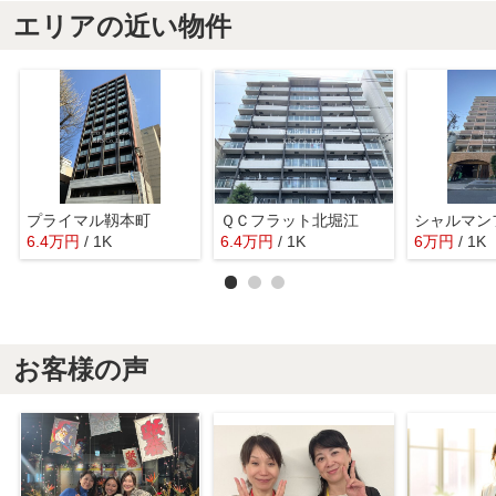
エリアの近い物件
プライマル靱本町
ＱＣフラット北堀江
6.4
万
円
/ 1K
6.4
万
円
/ 1K
6
万
円
/ 1K
お客様の声