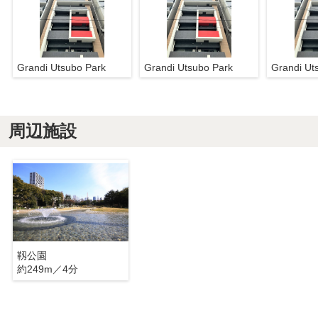
Grandi Utsubo Park
Grandi Utsubo Park
Grandi Ut
周辺施設
靱公園
約249m／4分