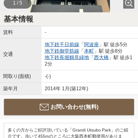
1 / 5
基本情報
賃料
-
地下鉄千日前線
「
阿波座
」駅 徒歩5分
地下鉄御堂筋線
「
本町
」駅 徒歩8分
交通
地下鉄長堀鶴見緑地
「
西大橋
」駅 徒歩1
2分
間取り(面積)
-(-)
築年月
2014年 1月(築12年)
お問い合わせ(無料)
多くの方からご好評頂いている「Grandi Utsubo Park」のご紹
介です。歩いて455mのところに大阪西本町郵便局がありま