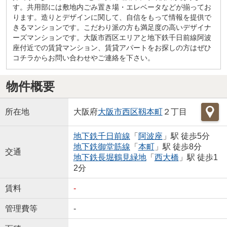
す。共用部には敷地内ごみ置き場・エレベータなどが揃ってお
ります。造りとデザインに関して、自信をもって情報を提供で
きるマンションです。こだわり派の方も満足度の高いデザイナ
ーズマンションです。大阪市西区エリアと地下鉄千日前線阿波
座付近での賃貸マンション、賃貸アパートをお探しの方はぜひ
コチラからお問い合わせやご連絡を下さい。
物件概要
所在地
大阪府
大阪市西区
靱本町
２丁目
地下鉄千日前線
「
阿波座
」駅 徒歩5分
地下鉄御堂筋線
「
本町
」駅 徒歩8分
交通
地下鉄長堀鶴見緑地
「
西大橋
」駅 徒歩1
2分
賃料
-
管理費等
-