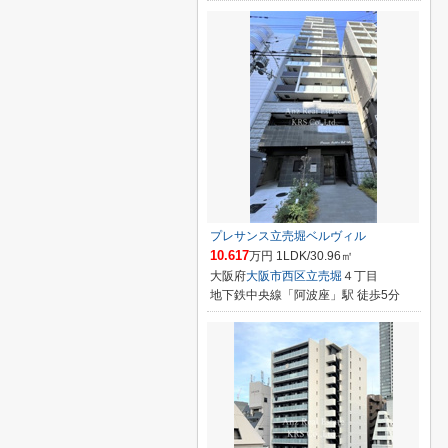
プレサンス立売堀ベルヴィル
10.617
万円 1LDK/30.96㎡
大阪府
大阪市西区
立売堀
４丁目
地下鉄中央線「阿波座」駅 徒歩5分