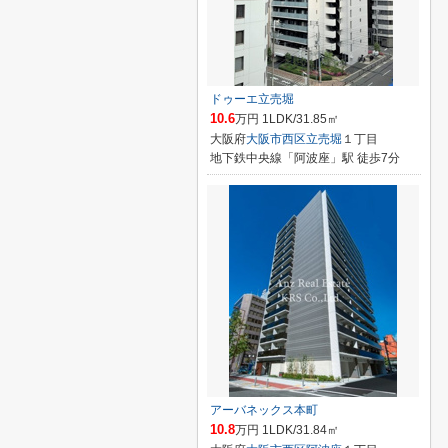
ドゥーエ立売堀
10.6
万円 1LDK/31.85㎡
大阪府
大阪市西区
立売堀
１丁目
地下鉄中央線「阿波座」駅 徒歩7分
アーバネックス本町
10.8
万円 1LDK/31.84㎡