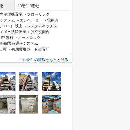
建
10階/ 13階建
内洗濯機置場
フローリング
気システム
エレベーター
電気有
ンロ２口以上
システムキッチン
温水洗浄便座
独立洗面台
用料無料
オートロック
4時間緊急通報システム
し可
初期費用カード決済可
この物件の情報をもっと見る