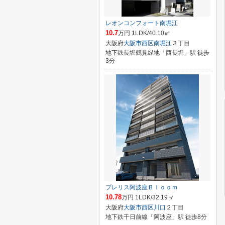
レオンコンフォート南堀江
10.7
万円 1LDK/40.10㎡
大阪府
大阪市西区
南堀江
３丁目
地下鉄長堀鶴見緑地「西長堀」駅 徒歩
3分
プレリス阿波座Ｂｌｏｏｍ
10.78
万円 1LDK/32.19㎡
大阪府
大阪市西区
川口
２丁目
地下鉄千日前線「阿波座」駅 徒歩8分