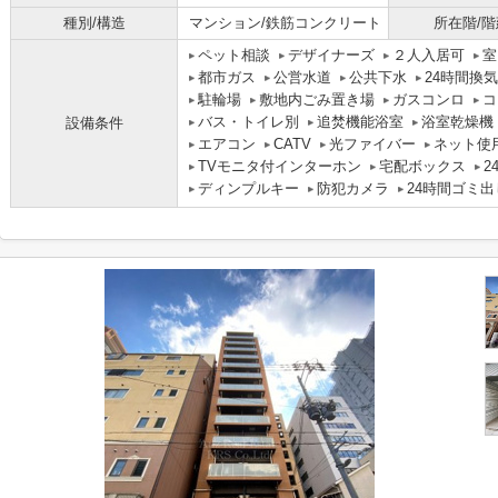
種別/構造
マンション/鉄筋コンクリート
所在階/階
ペット相談
デザイナーズ
２人入居可
室
都市ガス
公営水道
公共下水
24時間換
駐輪場
敷地内ごみ置き場
ガスコンロ
コ
バス・トイレ別
追焚機能浴室
浴室乾燥機
設備条件
エアコン
CATV
光ファイバー
ネット使
TVモニタ付インターホン
宅配ボックス
2
ディンプルキー
防犯カメラ
24時間ゴミ出