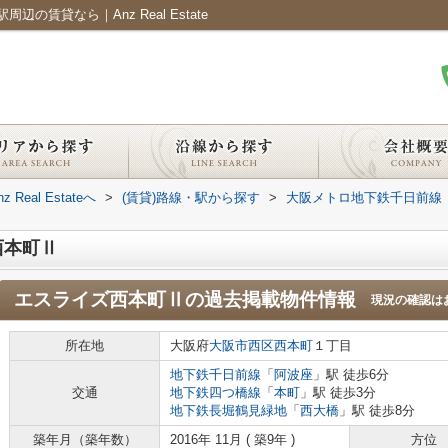
賃貸なら｜Anz Real Estate
al Estateへ
>
(賃貸)路線・駅から探す
>
大阪メトロ地下鉄千日前線
西本町Ⅱ
エスライズ西本町Ⅱ
の過去掲載物件情報
現況の確認は
所在地
大阪府
大阪市西区
西本町
１丁目
地下鉄千日前線
「
阿波座
」駅 徒歩6分
交通
地下鉄四つ橋線
「
本町
」駅 徒歩3分
地下鉄長堀鶴見緑地
「
西大橋
」駅 徒歩8分
築年月（築年数）
2016年 11月 ( 築9年 )
方位