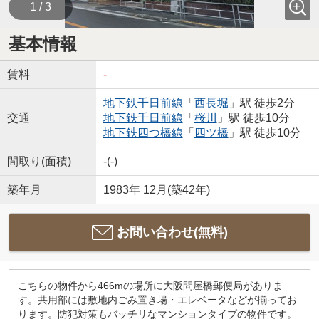
1 / 3
基本情報
賃料
-
地下鉄千日前線
「
西長堀
」駅 徒歩2分
交通
地下鉄千日前線
「
桜川
」駅 徒歩10分
地下鉄四つ橋線
「
四ツ橋
」駅 徒歩10分
間取り(面積)
-(-)
築年月
1983年 12月(築42年)
お問い合わせ(無料)
こちらの物件から466mの場所に大阪問屋橋郵便局がありま
す。共用部には敷地内ごみ置き場・エレベータなどが揃ってお
ります。防犯対策もバッチリなマンションタイプの物件です。