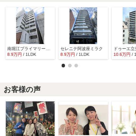
南堀江プライマリーワン
セレニテ阿波座ミラク
ドゥーエ立
8.9
万
円
/ 1LDK
8.9
万
円
/ 1LDK
10.6
万
円
/
お客様の声