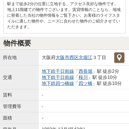
駅まで徒歩2分の位置に立地する、アクセス良好な物件です。
地上11階建ての物件でございます。賃貸情報のことなら、地域
に密着した当社の物件情報をご覧下さい。お客様のライフスタ
イルに適した物件や、ニーズに合わせた物件のご紹介させてい
ただきます。
物件概要
所在地
大阪府
大阪市西区
北堀江
３丁目
地下鉄千日前線
「
西長堀
」駅 徒歩2分
交通
地下鉄千日前線
「
桜川
」駅 徒歩10分
地下鉄四つ橋線
「
四ツ橋
」駅 徒歩10分
賃料
-
管理費等
-
面積
-