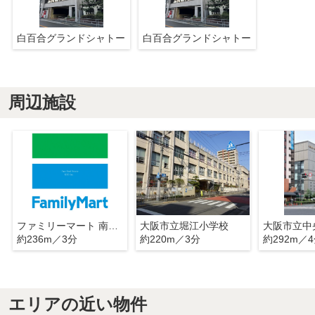
白百合グランドシャトー
白百合グランドシャトー
周辺施設
ファミリーマート 南堀江三丁目店
大阪市立堀江小学校
大阪市立中
約236m／3分
約220m／3分
約292m／
エリアの近い物件