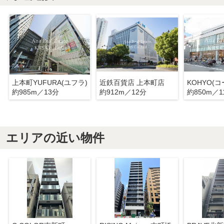
上本町YUFURA(ユフラ)
近鉄百貨店 上本町店
約985m／13分
約912m／12分
約850m／1
エリアの近い物件