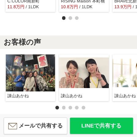
C.COLOR南新町
RISING Maison 本町橋
BRAVE北
11.8
万
円
/ 1LDK
10.8
万
円
/ 1LDK
13.9
万
円
/
お客様の声
諌山あかね
諌山あかね
諌山あかね
メールで共有する
LINEで共有する