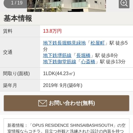
1 / 19
基本情報
賃料
13.8万円
地下鉄長堀鶴見緑地
「
松屋町
」駅 徒歩5
分
交通
地下鉄堺筋線
「
長堀橋
」駅 徒歩8分
地下鉄御堂筋線
「
心斎橋
」駅 徒歩13分
間取り(面積)
1LDK(44.23㎡)
築年月
2019年 9月(築6年)
お問い合わせ(無料)
新着情報：「OPUS RESIDENCE SHINSAIBASHISOUTH」の空
室情報ならコチラ。目立つ外観と洗練された設計の内装を持つ