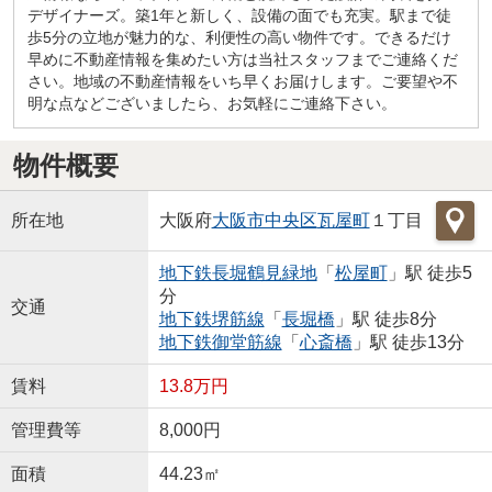
デザイナーズ。築1年と新しく、設備の面でも充実。駅まで徒
歩5分の立地が魅力的な、利便性の高い物件です。できるだけ
早めに不動産情報を集めたい方は当社スタッフまでご連絡くだ
さい。地域の不動産情報をいち早くお届けします。ご要望や不
明な点などございましたら、お気軽にご連絡下さい。
物件概要
所在地
大阪府
大阪市中央区
瓦屋町
１丁目
地下鉄長堀鶴見緑地
「
松屋町
」駅 徒歩5
分
交通
地下鉄堺筋線
「
長堀橋
」駅 徒歩8分
地下鉄御堂筋線
「
心斎橋
」駅 徒歩13分
賃料
13.8万円
管理費等
8,000円
面積
44.23㎡