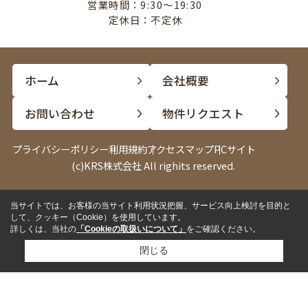
営業時間：9:30〜19:30
定休日：不定休
ホーム
会社概要
お問い合わせ
物件リクエスト
プライバシーポリシー
利用規約
アクセスマップ
PCサイト
(c)KRS株式会社 All righits reserved.
当サイトでは、お客様の当サイト利用状況把握、サービス向上検討を目的と
電話
LINE
して、クッキー（Cookie）を使用しています。
詳しくは、当社の
「Cookieの取扱いについて」
をご確認ください。
閉じる
✓
来店して相談したい
来店予約
✓
内見したい物件がある