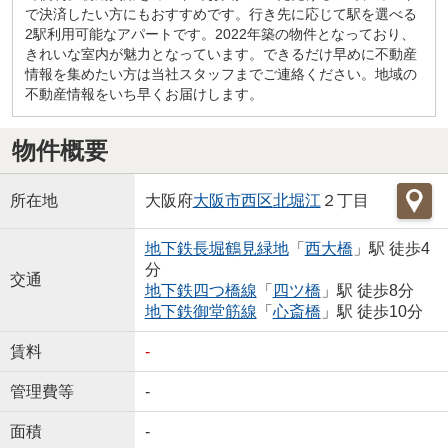
で決済したい方にもおすすめです。行き先に応じて駅を選べる
2駅利用可能なアパートです。2022年築の物件となっており、
きれいな室内が魅力となっています。できるだけ早めに不動産
情報を集めたい方は当社スタッフまでご連絡ください。地域の
不動産情報をいち早くお届けします。
物件概要
所在地
大阪府
大阪市西区
北堀江
２丁目
地下鉄長堀鶴見緑地
「
西大橋
」駅 徒歩4
分
交通
地下鉄四つ橋線
「
四ツ橋
」駅 徒歩8分
地下鉄御堂筋線
「
心斎橋
」駅 徒歩10分
賃料
-
管理費等
-
面積
-