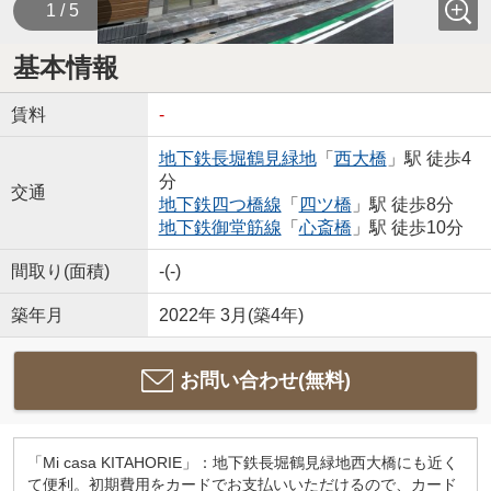
1 / 5
基本情報
賃料
-
地下鉄長堀鶴見緑地
「
西大橋
」駅 徒歩4
分
交通
地下鉄四つ橋線
「
四ツ橋
」駅 徒歩8分
地下鉄御堂筋線
「
心斎橋
」駅 徒歩10分
間取り(面積)
-(-)
築年月
2022年 3月(築4年)
お問い合わせ(無料)
「Mi casa KITAHORIE」：地下鉄長堀鶴見緑地西大橋にも近く
て便利。初期費用をカードでお支払いいただけるので、カード