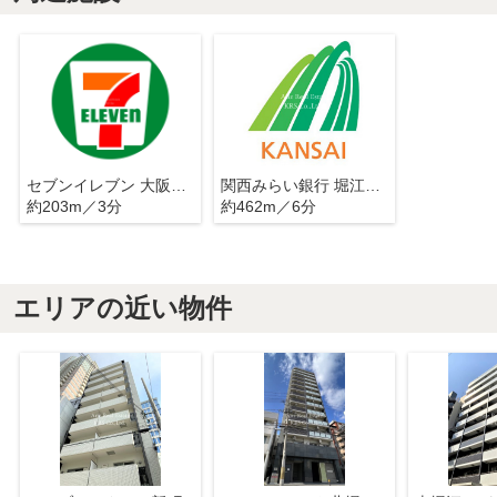
セブンイレブン 大阪北堀江2丁目店
関西みらい銀行 堀江支店(旧近畿大阪銀行店舗)
約203m／3分
約462m／6分
エリアの近い物件