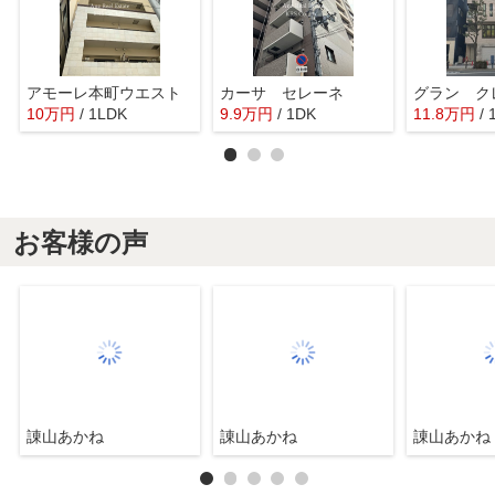
アモーレ本町ウエスト
カーサ セレーネ
10
万
円
/ 1LDK
9.9
万
円
/ 1DK
11.8
万
円
/
お客様の声
諌山あかね
諌山あかね
諌山あかね