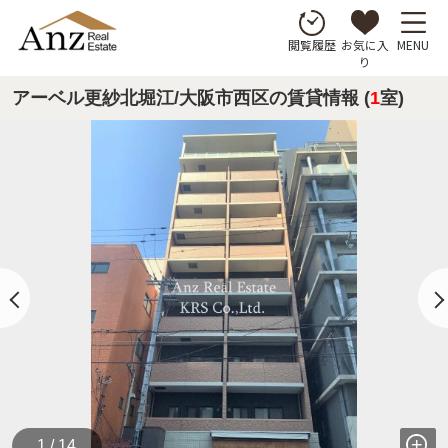
お気に入
MENU
閲覧履歴
り
アーベル更紗北堀江/大阪市西区の賃貸情報 (
1
室)
1 / 14