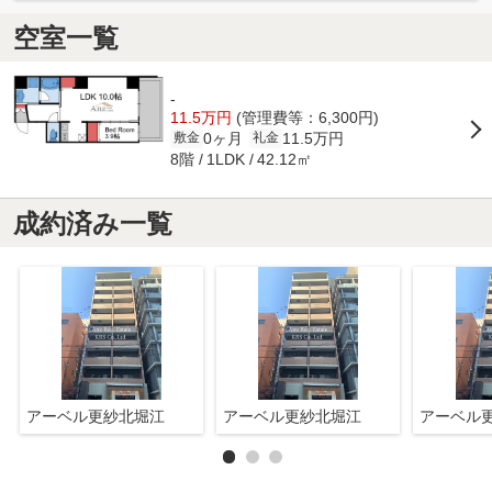
空室一覧
-
11.5万円
(管理費等：6,300円)
0ヶ月
11.5万円
敷金
礼金
8階
42.12㎡
1LDK
成約済み一覧
アーベル更紗北堀江
アーベル更紗北堀江
アーベル