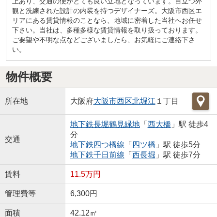
上あり、交通の便がとても良い立地となっています。目立つ外
観と洗練された設計の内装を持つデザイナーズ。大阪市西区エ
リアにある賃貸情報のことなら、地域に密着した当社へお任せ
下さい。当社は、多種多様な賃貸情報を取り扱っております。
ご要望や不明な点などございましたら、お気軽にご連絡下さ
い。
物件概要
所在地
大阪府
大阪市西区
北堀江
１丁目
地下鉄長堀鶴見緑地
「
西大橋
」駅 徒歩4
分
交通
地下鉄四つ橋線
「
四ツ橋
」駅 徒歩5分
地下鉄千日前線
「
西長堀
」駅 徒歩7分
賃料
11.5万円
管理費等
6,300円
面積
42.12㎡