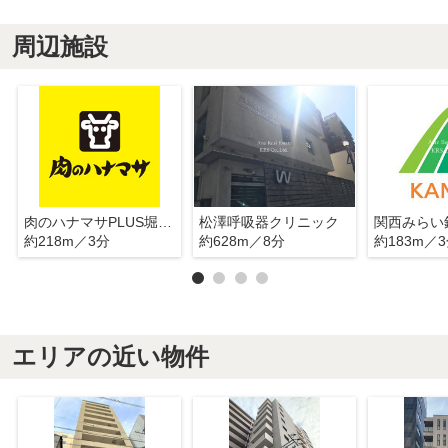
周辺施設
肉のハナマサPLUS堀江店
松澤呼吸器クリニック
約218m／3分
約628m／8分
約183m／
エリアの近い物件