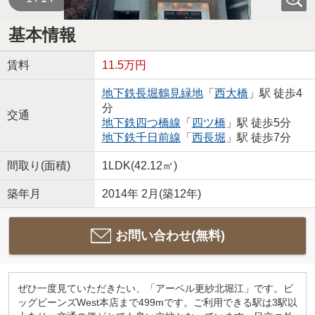
基本情報
賃料
11.5万円
地下鉄長堀鶴見緑地
「
西大橋
」駅 徒歩4
分
交通
地下鉄四つ橋線
「
四ツ橋
」駅 徒歩5分
地下鉄千日前線
「
西長堀
」駅 徒歩7分
間取り(面積)
1LDK(42.12㎡)
築年月
2014年 2月(築12年)
お問い合わせ(無料)
ぜひ一度見ていただきたい、「アーベル更紗北堀江」です。ビ
ッグビーンズWest本店まで499mです。ご利用できる駅は3駅以