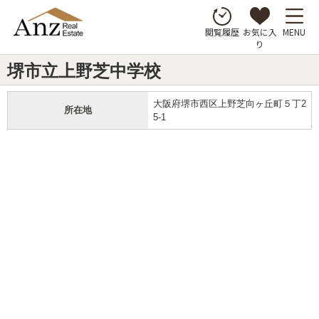
お気に入
MENU
閲覧履歴
り
堺市立上野芝中学校
大阪府堺市西区上野芝向ヶ丘町５丁2
所在地
5-1