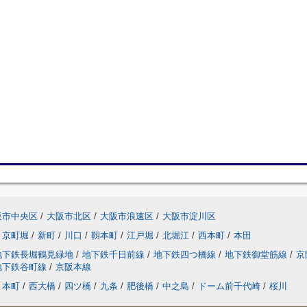
阪市中央区
/
大阪市北区
/
大阪市浪速区
/
大阪市淀川区
京町堀
/
新町
/
川口
/
靱本町
/
江戸堀
/
北堀江
/
西本町
/
本田
地下鉄長堀鶴見緑地
/
地下鉄千日前線
/
地下鉄四つ橋線
/
地下鉄御堂筋線
/
京
地下鉄谷町線
/
京阪本線
本町
/
西大橋
/
四ツ橋
/
九条
/
肥後橋
/
中之島
/
ドーム前千代崎
/
桜川