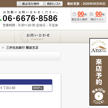
最終更新：2026年08月06日
00
00
件
件
最近見た物件
検討リスト
営業時間：9:30〜19:30
定休日：不定休
>
三井住友銀行 難波支店
丁目1-60
MAP
▼