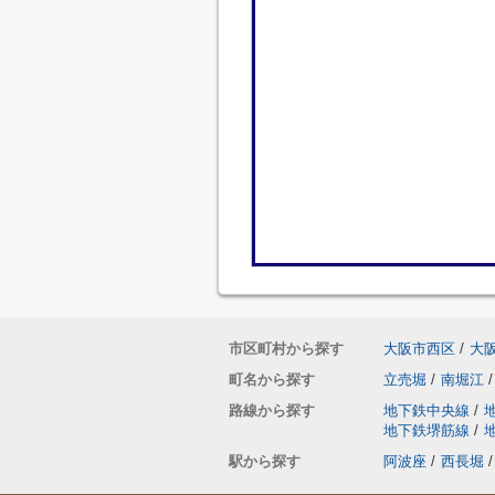
市区町村から探す
大阪市西区
/
大
町名から探す
立売堀
/
南堀江
/
路線から探す
地下鉄中央線
/
地下鉄堺筋線
/
駅から探す
阿波座
/
西長堀
/