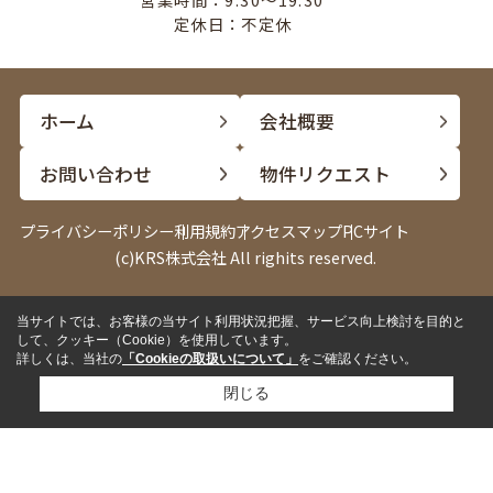
定休日：不定休
ホーム
会社概要
お問い合わせ
物件リクエスト
プライバシーポリシー
利用規約
アクセスマップ
PCサイト
(c)KRS株式会社 All righits reserved.
当サイトでは、お客様の当サイト利用状況把握、サービス向上検討を目的と
電話
LINE
して、クッキー（Cookie）を使用しています。
詳しくは、当社の
「Cookieの取扱いについて」
をご確認ください。
閉じる
✓
来店して相談したい
来店予約
✓
内見したい物件がある