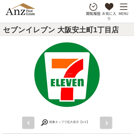
お気に入
MENU
閲覧履歴
り
セブンイレブン 大阪安土町1丁目店
前
次
画像タップで拡大表示【
1
/1】