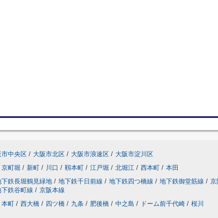
阪市中央区
/
大阪市北区
/
大阪市浪速区
/
大阪市淀川区
京町堀
/
新町
/
川口
/
靱本町
/
江戸堀
/
北堀江
/
西本町
/
本田
地下鉄長堀鶴見緑地
/
地下鉄千日前線
/
地下鉄四つ橋線
/
地下鉄御堂筋線
/
京
地下鉄谷町線
/
京阪本線
本町
/
西大橋
/
四ツ橋
/
九条
/
肥後橋
/
中之島
/
ドーム前千代崎
/
桜川