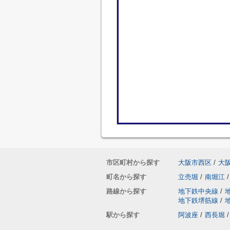
市区町村から探す
大阪市西区
/
大
町名から探す
立売堀
/
南堀江
/
路線から探す
地下鉄中央線
/
地下鉄堺筋線
/
駅から探す
阿波座
/
西長堀
/