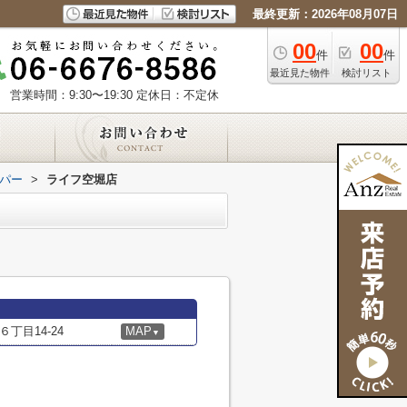
最終更新：2026年08月07日
00
00
件
件
最近見た物件
検討リスト
営業時間：9:30〜19:30
定休日：不定休
パー
>
ライフ空堀店
丁目14-24
MAP
▼