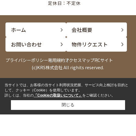
定休日：不定休
ホーム
会社概要
お問い合わせ
物件リクエスト
プライバシーポリシー
利用規約
アクセスマップ
PCサイト
(c)KRS株式会社 All righits reserved.
当サイトでは、お客様の当サイト利用状況把握、サービス向上検討を目的と
電話
LINE
して、クッキー（Cookie）を使用しています。
詳しくは、当社の
「Cookieの取扱いについて」
をご確認ください。
閉じる
✓
来店して相談したい
来店予約
✓
内見したい物件がある