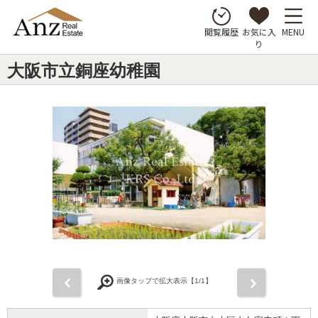
お気に入
MENU
閲覧履歴
り
大阪市立銅座幼稚園
前
次
画像タップで拡大表示【
1
/1】