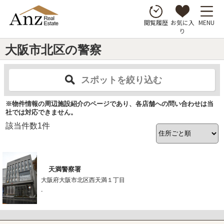
お気に入
MENU
閲覧履歴
り
大阪市北区の警察
スポットを絞り込む
※物件情報の周辺施設紹介のページであり、各店舗への問い合わせは当
社では対応できません。
該当件数
1
件
天満警察署
大阪府大阪市北区西天満１丁目
-