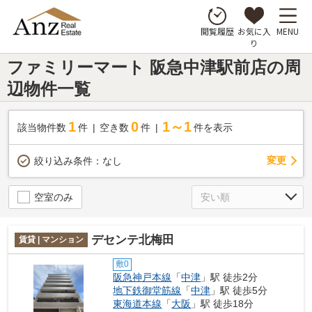
お気に入
MENU
閲覧履歴
り
ファミリーマート 阪急中津駅前店の周
辺物件一覧
1
0
1～1
該当物件数
件
空き数
件
件を表示
変更
絞り込み条件：
なし
空室のみ
デセンテ北梅田
賃貸 | マンション
敷0
阪急神戸本線
「
中津
」駅 徒歩2分
地下鉄御堂筋線
「
中津
」駅 徒歩5分
東海道本線
「
大阪
」駅 徒歩18分