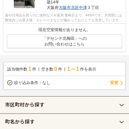
築14年
大阪府
大阪市北区
中津
３丁目
薬や日用品を買うのに便利なスギ薬局 豊崎店まで、445mです。共用部には
敷地内ごみ置き場・エレベータなどが備わっておりとても充実しています。
駅から徒歩2分というアクセス良好な駅...
現在空室情報がありません。
「デセンテ北梅田」への
お問い合わせはこちら
1
0
1～1
該当物件数
件
空き数
件
件を表示
変更
絞り込み条件：
なし
市区町村から探す
町名から探す