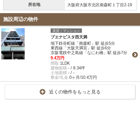
所在地
大阪府大阪市北区南森町１丁目2-19
施設周辺の物件
賃貸｜マンション
ブエナビスタ西天満
地下鉄谷町線「南森町」駅 徒歩5分
東西線「大阪天満宮」駅 徒歩6分
京阪電鉄中之島線「なにわ橋」駅 徒歩7分
9.4万円
間取:
1LDK
建物面積:
- / 8.34坪
土地面積:
- / -
敷金/礼金:
0ヶ月/10.4万円
近くの物件をもっと見る