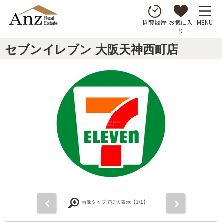
お気に入
MENU
閲覧履歴
り
セブンイレブン 大阪天神西町店
前
次
画像タップで拡大表示【
1
/1】