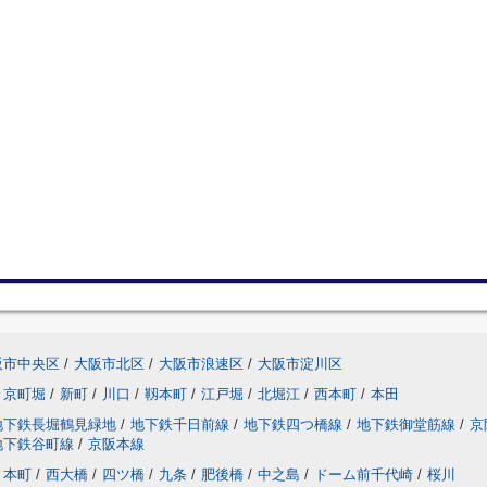
阪市中央区
/
大阪市北区
/
大阪市浪速区
/
大阪市淀川区
京町堀
/
新町
/
川口
/
靱本町
/
江戸堀
/
北堀江
/
西本町
/
本田
地下鉄長堀鶴見緑地
/
地下鉄千日前線
/
地下鉄四つ橋線
/
地下鉄御堂筋線
/
京
地下鉄谷町線
/
京阪本線
本町
/
西大橋
/
四ツ橋
/
九条
/
肥後橋
/
中之島
/
ドーム前千代崎
/
桜川