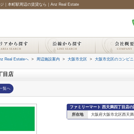
町駅周辺の賃貸なら｜Anz Real Estate
al Estateへ
>
周辺施設案内
>
大阪市北区
>
大阪市北区のコンビニ
丁目店
一覧へ
ファミリーマート 西天満四丁目店の
所在地
大阪府大阪市北区西天満４