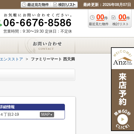
最終更新：2026年08月07日
00
00
件
件
最近見た物件
検討リスト
営業時間：9:30〜19:30
定休日：不定休
エンスストア
>
ファミリーマート 西天満
詳細情報
丁目2-19
MAP
▼