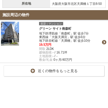
所在地
大阪府大阪市北区天満橋１丁目8-50
施設周辺の物件
賃貸｜マンション
グリーン サイト南森町
地下鉄堺筋線「南森町」駅 徒歩7分
東西線「大阪天満宮」駅 徒歩6分
地下鉄谷町線「天満橋」駅 徒歩10分
19.5万円
間取:
2LDK
建物面積:
- / 16.71坪
土地面積:
- / -
敷金/礼金:
0ヶ月/40万円
近くの物件をもっと見る