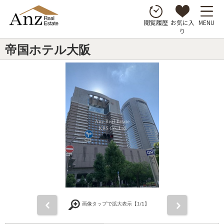
お気に入
MENU
閲覧履歴
り
帝国ホテル大阪
前
次
画像タップで拡大表示【
1
/1】