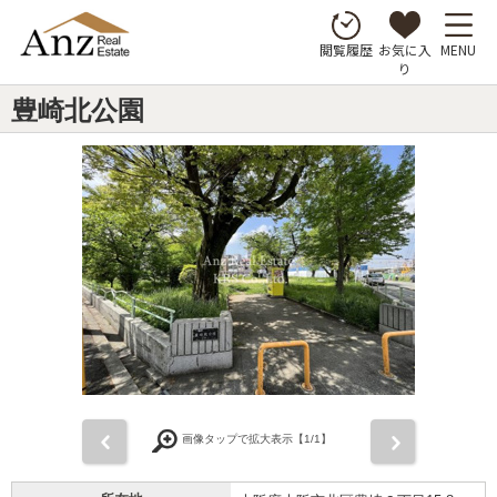
お気に入
MENU
閲覧履歴
り
豊崎北公園
前
次
画像タップで拡大表示【
1
/1】