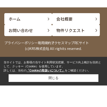
ホーム
会社概要
お問い合わせ
物件リクエスト
プライバシーポリシー
利用規約
アクセスマップ
PCサイト
(c)KRS株式会社 All righits reserved.
当サイトでは、お客様の当サイト利用状況把握、サービス向上検討を目的と
電話
LINE
して、クッキー（Cookie）を使用しています。
詳しくは、当社の
「Cookieの取扱いについて」
をご確認ください。
閉じる
✓
来店して相談したい
来店予約
✓
内見したい物件がある