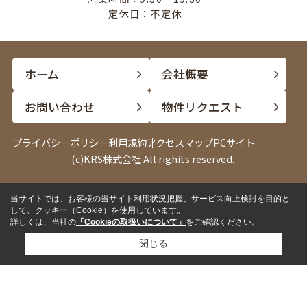
定休日：不定休
ホーム
会社概要
お問い合わせ
物件リクエスト
プライバシーポリシー
利用規約
アクセスマップ
PCサイト
(c)KRS株式会社 All righits reserved.
当サイトでは、お客様の当サイト利用状況把握、サービス向上検討を目的と
電話
LINE
して、クッキー（Cookie）を使用しています。
詳しくは、当社の
「Cookieの取扱いについて」
をご確認ください。
閉じる
✓
来店して相談したい
来店予約
✓
内見したい物件がある