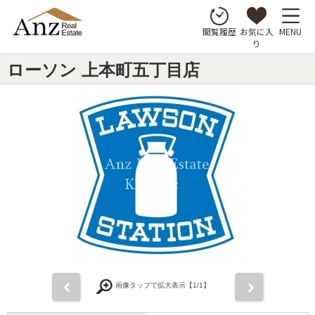
お気に入
MENU
閲覧履歴
り
ローソン 上本町五丁目店
前
次
画像タップで拡大表示【
1
/1】