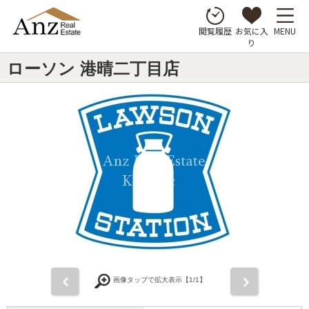
お気に入
MENU
閲覧履歴
り
ローソン 港晴二丁目店
前
次
画像タップで拡大表示【
1
/1】