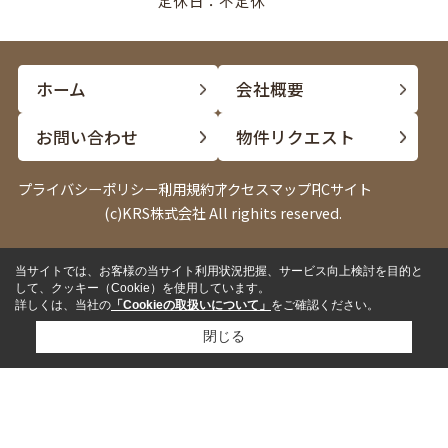
定休日：不定休
ホーム
会社概要
お問い合わせ
物件リクエスト
プライバシーポリシー
利用規約
アクセスマップ
PCサイト
(c)KRS株式会社 All righits reserved.
当サイトでは、お客様の当サイト利用状況把握、サービス向上検討を目的と
電話
LINE
して、クッキー（Cookie）を使用しています。
詳しくは、当社の
「Cookieの取扱いについて」
をご確認ください。
閉じる
✓
来店して相談したい
来店予約
✓
内見したい物件がある