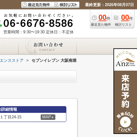
最終更新：2026年08月07日
00
00
件
件
最近見た物件
検討リスト
営業時間：9:30〜19:30
定休日：不定休
エンスストア
>
セブンイレブン 大阪南堀
の詳細情報
丁目24-15
MAP
▼