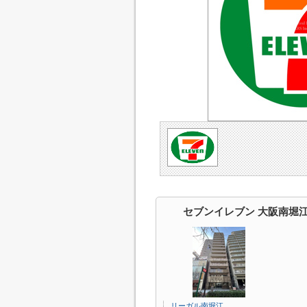
セブンイレブン 大阪南堀
リーガル南堀江