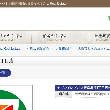
本町駅周辺の賃貸なら｜Anz Real Estate
al Estateへ
>
周辺施設案内
>
大阪市西区
>
大阪市西区のコンビニ
1丁目店
一覧へ
セブンイレブン 大阪南堀江1丁目店
所在地
大阪府大阪市西区南堀江１