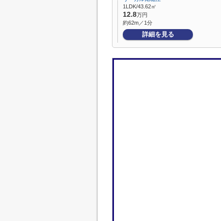
1LDK/43.62㎡
12.8
万円
約62m／1分
詳細を見る