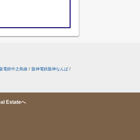
阪電鉄中之島線
/
阪神電鉄阪神なんば
/
Estateへ