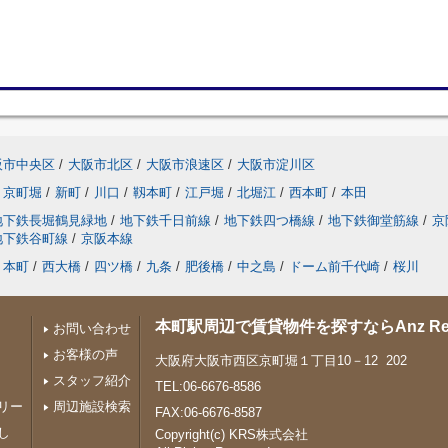
阪市中央区
/
大阪市北区
/
大阪市浪速区
/
大阪市淀川区
京町堀
/
新町
/
川口
/
靱本町
/
江戸堀
/
北堀江
/
西本町
/
本田
地下鉄長堀鶴見緑地
/
地下鉄千日前線
/
地下鉄四つ橋線
/
地下鉄御堂筋線
/
京
地下鉄谷町線
/
京阪本線
本町
/
西大橋
/
四ツ橋
/
九条
/
肥後橋
/
中之島
/
ドーム前千代崎
/
桜川
本町駅周辺で賃貸物件を探すならAnz Real 
お問い合わせ
お客様の声
大阪府大阪市西区京町堀１丁目10－12 202
スタッフ紹介
TEL:06-6676-8586
リー
周辺施設検索
FAX:06-6676-8587
し
Copyright(c) KRS株式会社