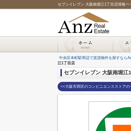
セブンイレブン 大阪南堀江1丁目店情報ページ｜
中央区本町駅周辺で賃貸物件を探すならAnz Re
江1丁目店
セブンイレブン 大阪南堀江
<<大阪市西区のコンビニエンスストアの