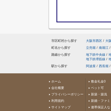
市区町村から探す
大阪市西区
/
大
町名から探す
立売堀
/
南堀江
/
路線から探す
地下鉄中央線
/
地下鉄堺筋線
/
駅から探す
阿波座
/
西長堀
/
ホーム
敷金礼金0
会社概要
ペット可
プライバシーポリシー
新築・築浅
利用規約
新婚・ファミ
サイトマップ
連帯保証人な