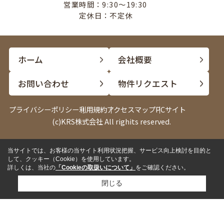
営業時間：9:30〜19:30
定休日：不定休
ホーム
会社概要
お問い合わせ
物件リクエスト
プライバシーポリシー
利用規約
アクセスマップ
PCサイト
(c)KRS株式会社 All righits reserved.
当サイトでは、お客様の当サイト利用状況把握、サービス向上検討を目的と
電話
LINE
して、クッキー（Cookie）を使用しています。
詳しくは、当社の
「Cookieの取扱いについて」
をご確認ください。
閉じる
✓
来店して相談したい
来店予約
✓
内見したい物件がある