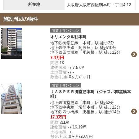
所在地
大阪府大阪市西区靱本町１丁目4-12
施設周辺の物件
賃貸｜マンション
オリエンタル靱本町
地下鉄御堂筋線「本町」駅 徒歩2分
地下鉄中央線「阿波座」駅 徒歩10分
地下鉄四つ橋線「肥後橋」駅 徒歩12分
7.4万円
間取:
1K
建物面積:
- / 7.57坪
土地面積:
- / -
敷金/礼金:
0ヶ月/2ヶ月
賃貸｜マンション
ＪＡＳＰＥＲ御堂筋本町（ジャスパ御堂筋本
町）
地下鉄御堂筋線「本町」駅 徒歩2分
地下鉄中央線「堺筋本町」駅 徒歩12分
地下鉄四つ橋線「肥後橋」駅 徒歩14分
17.3万円
間取:
2LDK
建物面積:
- / 16.19坪
土地面積:
- / -
敷金/礼金:
0ヶ月/20万円