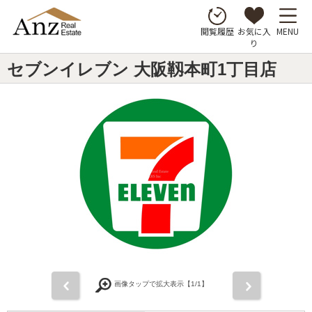
お気に入
MENU
閲覧履歴
り
セブンイレブン 大阪靱本町1丁目店
前
次
画像タップで拡大表示【
1
/1】