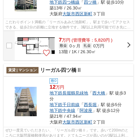
地下鉄四つ橋線
「
四ツ橋
」駅 徒歩10分
築13年 / 26.30㎡
大阪府
大阪市西区
新町
３丁目
こだわりポイント満載の「リーガルあみだ池新町」。駅まで歩いてアクセス
できる、徒歩2分の距離に立地する物件です。3駅以上利用可能で行き先によ
って選べる、利便性の高い物件です。...
7
万
円
(管理費等：5,820円 )
0ヶ月
0万円
敷金
礼金
13階 / 1K / 26.30㎡
リーガル四ツ橋Ⅱ
賃貸 | マンション
敷0
12
万円
地下鉄長堀鶴見緑地
「
西大橋
」駅 徒歩3
分
地下鉄千日前線
「
西長堀
」駅 徒歩5分
地下鉄中央線
「
阿波座
」駅 徒歩12分
築21年 / 47.94㎡
大阪府
大阪市西区
新町
２丁目
ぜひ一度見ていただきたい、「リーガル四ツ橋Ⅱ」です。歩いて200mのと
ころに大阪問屋橋郵便局があります。とてもニーズが高いのが3駅以上利用