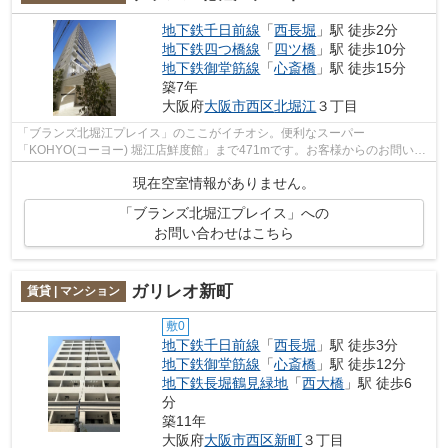
地下鉄千日前線
「
西長堀
」駅 徒歩2分
地下鉄四つ橋線
「
四ツ橋
」駅 徒歩10分
地下鉄御堂筋線
「
心斎橋
」駅 徒歩15分
築7年
大阪府
大阪市西区
北堀江
３丁目
「ブランズ北堀江プレイス」のここがイチオシ。便利なスーパー
「KOHYO(コーヨー) 堀江店鮮度館」まで471mです。お客様からのお問い合
わせの多い、敷地内ごみ置き場があります。周辺環...
現在空室情報がありません。
「ブランズ北堀江プレイス」への
お問い合わせはこちら
ガリレオ新町
賃貸 | マンション
敷0
地下鉄千日前線
「
西長堀
」駅 徒歩3分
地下鉄御堂筋線
「
心斎橋
」駅 徒歩12分
地下鉄長堀鶴見緑地
「
西大橋
」駅 徒歩6
分
築11年
大阪府
大阪市西区
新町
３丁目