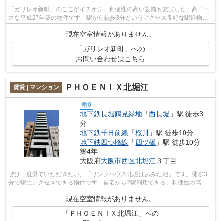
「ガリレオ新町」のここがイチオシ。利便性の高い設備も充実した、高ニー
ズな平成27年築の物件です。駅から徒歩3分というアクセス良好な駅近物件
はいかがですか。目的地別に駅を選べる...
現在空室情報がありません。
「ガリレオ新町」への
お問い合わせはこちら
ＰＨＯＥＮＩＸ北堀江
賃貸 | マンション
敷0
地下鉄長堀鶴見緑地
「
西長堀
」駅 徒歩3
分
地下鉄千日前線
「
桜川
」駅 徒歩10分
地下鉄四つ橋線
「
四ツ橋
」駅 徒歩10分
築4年
大阪府
大阪市西区
北堀江
３丁目
ぜひ一度見ていただきたい、「リンクハウス北堀江あみだ池」です。徒歩3
分で駅にアクセスできる物件です。自宅から2駅利用できる、利便性の高い
マンションです。こちらの物件にはエレ...
現在空室情報がありません。
「ＰＨＯＥＮＩＸ北堀江」への