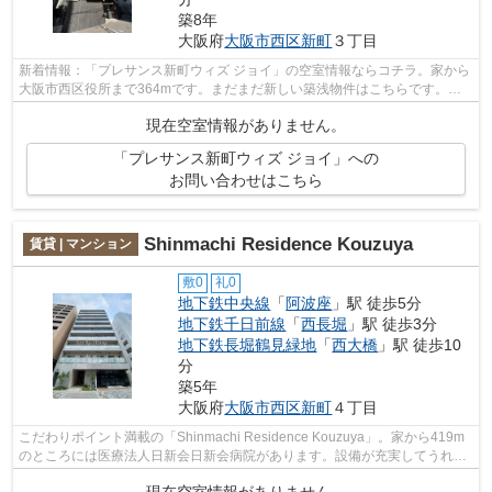
築8年
大阪府
大阪市西区
新町
３丁目
新着情報：「プレサンス新町ウィズ ジョイ」の空室情報ならコチラ。家から
大阪市西区役所まで364mです。まだまだ新しい築浅物件はこちらです。徒
歩2分で駅にアクセス可能な、魅力的な...
現在空室情報がありません。
「プレサンス新町ウィズ ジョイ」への
お問い合わせはこちら
Shinmachi Residence Kouzuya
賃貸 | マンション
敷0
礼0
地下鉄中央線
「
阿波座
」駅 徒歩5分
地下鉄千日前線
「
西長堀
」駅 徒歩3分
地下鉄長堀鶴見緑地
「
西大橋
」駅 徒歩10
分
築5年
大阪府
大阪市西区
新町
４丁目
こだわりポイント満載の「Shinmachi Residence Kouzuya」。家から419m
のところには医療法人日新会日新会病院があります。設備が充実してうれし
い、築浅物件です。駅まで歩いてアクセス...
現在空室情報がありません。