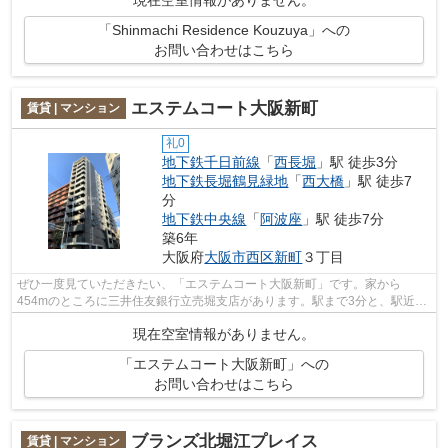
「Shinmachi Residence Kouzuya」への
お問い合わせはこちら
エステムコート大阪新町
賃貸 | マンション
礼0
地下鉄千日前線
「
西長堀
」駅 徒歩3分
地下鉄長堀鶴見緑地
「
西大橋
」駅 徒歩7
分
地下鉄中央線
「
阿波座
」駅 徒歩7分
築6年
大阪府
大阪市西区
新町
３丁目
ぜひ一度見ていただきたい、「エステムコート大阪新町」です。家から
454mのところに三井住友銀行立売堀支店があります。駅まで3分と、駅近で
アクセスも良好な物件です。設備が充実した...
現在空室情報がありません。
「エステムコート大阪新町」への
お問い合わせはこちら
ブランズ北堀江プレイス
賃貸 | マンション