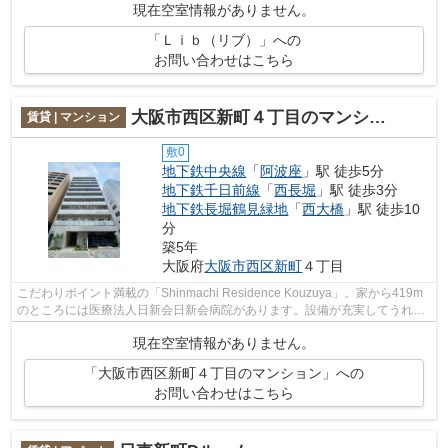
現在空室情報がありません。
「Ｌｉｂ（リブ）」への
お問い合わせはこちら
大阪市西区新町４丁目のマンション
賃貸 | マンション
敷0
地下鉄中央線
「
阿波座
」駅 徒歩5分
地下鉄千日前線
「
西長堀
」駅 徒歩3分
地下鉄長堀鶴見緑地
「
西大橋
」駅 徒歩10
分
築5年
大阪府
大阪市西区
新町
４丁目
こだわりポイント満載の「Shinmachi Residence Kouzuya」。家から419m
のところには医療法人日新会日新会病院があります。設備が充実してうれし
い、築浅物件です。駅まで歩いてアクセス...
現在空室情報がありません。
「大阪市西区新町４丁目のマンション」への
お問い合わせはこちら