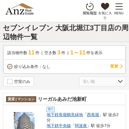
お気に入
MENU
閲覧履歴
り
セブンイレブン 大阪北堀江3丁目店の周
辺物件一覧
11
3
1～11
該当物件数
件
空き数
件
件を表示
変更
絞り込み条件：
なし
空室のみ
リーガルあみだ池新町
賃貸 | マンション
敷0
地下鉄長堀鶴見緑地
「
西長堀
」駅 徒歩2
分
地下鉄中央線
「
阿波座
」駅 徒歩7分