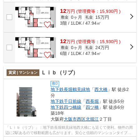
可の物件です。駅から徒歩3分というアクセ...
12
万
円
(管理費等：15,930円 )
0ヶ月
15万円
敷金
礼金
3階 / 1LDK / 47.94㎡
12
万
円
(管理費等：15,930円 )
0ヶ月
24万円
敷金
礼金
6階 / 1LDK / 47.94㎡
Ｌｉｂ（リブ）
賃貸 | マンション
敷0
地下鉄長堀鶴見緑地
「
西大橋
」駅 徒歩2
分
地下鉄千日前線
「
西長堀
」駅 徒歩5分
地下鉄四つ橋線
「
四ツ橋
」駅 徒歩6分
築18年
大阪府
大阪市西区
北堀江
２丁目
「Ｌｉｂ（リブ）」：地下鉄長堀鶴見緑地西大橋にも近くて便利。物件の周
辺に2駅あるので移動範囲も広がります。安心と信頼のマンションタイプの
物件。移動距離が短くてすむ、敷地内ご...