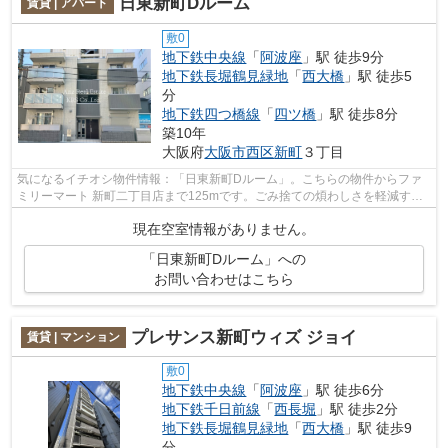
日東新町Dルーム
賃貸 | アパート
敷0
地下鉄中央線
「
阿波座
」駅 徒歩9分
地下鉄長堀鶴見緑地
「
西大橋
」駅 徒歩5
分
地下鉄四つ橋線
「
四ツ橋
」駅 徒歩8分
築10年
大阪府
大阪市西区
新町
３丁目
気になるイチオシ物件情報：「日東新町Dルーム」。こちらの物件からファ
ミリーマート 新町二丁目店まで125mです。ごみ捨ての煩わしさを軽減する
のが、敷地内ごみ置き場です。物件の周...
現在空室情報がありません。
「日東新町Dルーム」への
お問い合わせはこちら
プレサンス新町ウィズ ジョイ
賃貸 | マンション
敷0
地下鉄中央線
「
阿波座
」駅 徒歩6分
地下鉄千日前線
「
西長堀
」駅 徒歩2分
地下鉄長堀鶴見緑地
「
西大橋
」駅 徒歩9
分