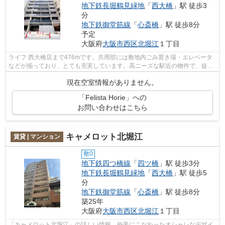
地下鉄長堀鶴見緑地
「
西大橋
」駅 徒歩3
分
地下鉄御堂筋線
「
心斎橋
」駅 徒歩8分
予定
大阪府
大阪市西区
北堀江
１丁目
ライフ 西大橋店まで476mです。共用部には敷地内ごみ置き場・エレベータ
などが揃っており、とても充実しています。高ニーズな駅近の物件で、徒歩
3分で駅に行くことができます。3駅以上...
現在空室情報がありません。
「Felista Horie」への
お問い合わせはこちら
キャメロット北堀江
賃貸 | マンション
敷0
地下鉄四つ橋線
「
四ツ橋
」駅 徒歩3分
地下鉄長堀鶴見緑地
「
西大橋
」駅 徒歩5
分
地下鉄御堂筋線
「
心斎橋
」駅 徒歩8分
築25年
大阪府
大阪市西区
北堀江
１丁目
「キャメロット北堀江」の詳しい情報。外装にこだわったオシャレなデザイ