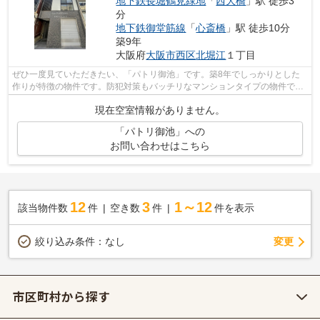
地下鉄長堀鶴見緑地
「
西大橋
」駅 徒歩3
分
地下鉄御堂筋線
「
心斎橋
」駅 徒歩10分
築9年
大阪府
大阪市西区
北堀江
１丁目
ぜひ一度見ていただきたい、「パトリ御池」です。築8年でしっかりとした
作りが特徴の物件です。防犯対策もバッチリなマンションタイプの物件で
す。クレジットカードで初期費用をお支払...
現在空室情報がありません。
「パトリ御池」への
お問い合わせはこちら
12
3
1～12
該当物件数
件
空き数
件
件を表示
変更
絞り込み条件：
なし
市区町村から探す