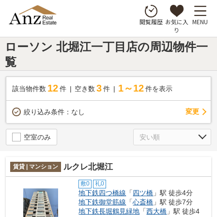
お気に入
MENU
閲覧履歴
り
ローソン 北堀江一丁目店の周辺物件一
覧
12
3
1～12
該当物件数
件
空き数
件
件を表示
変更
絞り込み条件：
なし
空室のみ
ルクレ北堀江
賃貸 | マンション
敷0
礼0
地下鉄四つ橋線
「
四ツ橋
」駅 徒歩4分
地下鉄御堂筋線
「
心斎橋
」駅 徒歩7分
地下鉄長堀鶴見緑地
「
西大橋
」駅 徒歩4