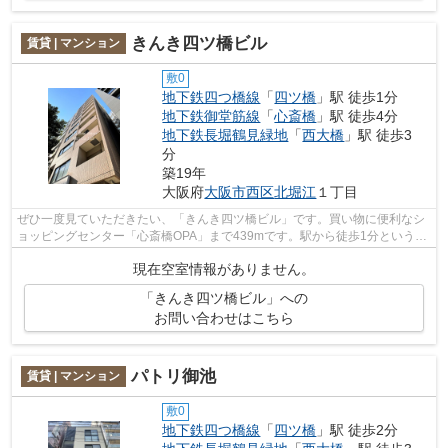
きんき四ツ橋ビル
賃貸 | マンション
敷0
地下鉄四つ橋線
「
四ツ橋
」駅 徒歩1分
地下鉄御堂筋線
「
心斎橋
」駅 徒歩4分
地下鉄長堀鶴見緑地
「
西大橋
」駅 徒歩3
分
築19年
大阪府
大阪市西区
北堀江
１丁目
ぜひ一度見ていただきたい、「きんき四ツ橋ビル」です。買い物に便利なシ
ョッピングセンター「心斎橋OPA」まで439mです。駅から徒歩1分というア
クセス良好な駅近物件はいかがですか。...
現在空室情報がありません。
「きんき四ツ橋ビル」への
お問い合わせはこちら
パトリ御池
賃貸 | マンション
敷0
地下鉄四つ橋線
「
四ツ橋
」駅 徒歩2分