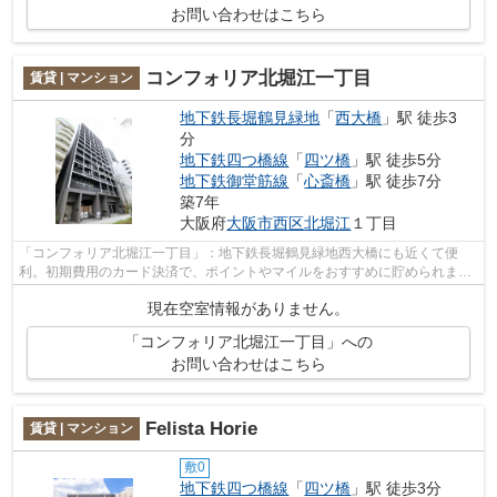
お問い合わせはこちら
コンフォリア北堀江一丁目
賃貸 | マンション
地下鉄長堀鶴見緑地
「
西大橋
」駅 徒歩3
分
地下鉄四つ橋線
「
四ツ橋
」駅 徒歩5分
地下鉄御堂筋線
「
心斎橋
」駅 徒歩7分
築7年
大阪府
大阪市西区
北堀江
１丁目
「コンフォリア北堀江一丁目」：地下鉄長堀鶴見緑地西大橋にも近くて便
利。初期費用のカード決済で、ポイントやマイルをおすすめに貯められま
す。こだわり派の方も満足度の高いデザイ...
現在空室情報がありません。
「コンフォリア北堀江一丁目」への
お問い合わせはこちら
Felista Horie
賃貸 | マンション
敷0
地下鉄四つ橋線
「
四ツ橋
」駅 徒歩3分