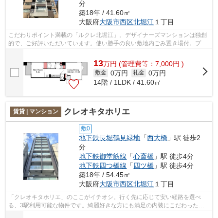
分
築18年 / 41.60㎡
大阪府
大阪市西区
北堀江
１丁目
こだわりポイント満載の「ルクレ北堀江」。デザイナーズマンションは独創
的で、ご好評いただいています。使い勝手の良い敷地内ごみ置き場付。プラ
イバシーをしっかり守れる、安心安全...
13
万
円
(管理費等：7,000円 )
0万円
0万円
敷金
礼金
14階 / 1LDK / 41.60㎡
クレオキタホリエ
賃貸 | マンション
敷0
地下鉄長堀鶴見緑地
「
西大橋
」駅 徒歩2
分
地下鉄御堂筋線
「
心斎橋
」駅 徒歩4分
地下鉄四つ橋線
「
四ツ橋
」駅 徒歩4分
築18年 / 54.45㎡
大阪府
大阪市西区
北堀江
１丁目
「クレオキタホリエ」のここがイチオシ。行く先に応じて安い経路を選べ
る、3駅利用可能な物件です。綺麗好きな方にも満足の内装にこだわったマ
ンションタイプ。初期費用の分割払いにも...