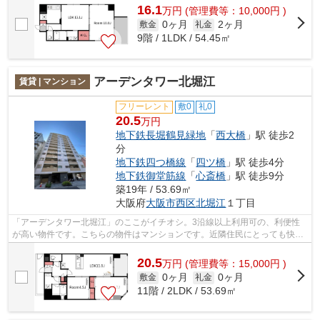
16.1
万
円
(管理費等：10,000円 )
0ヶ月
2ヶ月
敷金
礼金
9階 / 1LDK / 54.45㎡
アーデンタワー北堀江
賃貸 | マンション
フリーレント
敷0
礼0
20.5
万円
地下鉄長堀鶴見緑地
「
西大橋
」駅 徒歩2
分
地下鉄四つ橋線
「
四ツ橋
」駅 徒歩4分
地下鉄御堂筋線
「
心斎橋
」駅 徒歩9分
築19年 / 53.69㎡
大阪府
大阪市西区
北堀江
１丁目
「アーデンタワー北堀江」のここがイチオシ。3沿線以上利用可の、利便性
が高い物件です。こちらの物件はマンションです。近隣住民にとっても快適
になる敷地内ごみ置き場付きです。でき...
20.5
万
円
(管理費等：15,000円 )
0ヶ月
0ヶ月
敷金
礼金
11階 / 2LDK / 53.69㎡