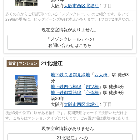
大阪府
大阪市西区
北堀江
１丁目
多くの方からご好評頂いている「メゾンクレール」のご紹介です。歩いて
299mの場所に、ビッグビーンズWest本店があります。1フロア2住戸なの
で、風通しも良く快適な環境となっています...
現在空室情報がありません。
「メゾンクレール」への
お問い合わせはこちら
21北堀江
賃貸 | マンション
地下鉄長堀鶴見緑地
「
西大橋
」駅 徒歩3
分
地下鉄四つ橋線
「
四ツ橋
」駅 徒歩4分
地下鉄御堂筋線
「
心斎橋
」駅 徒歩9分
築30年
大阪府
大阪市西区
北堀江
１丁目
徒歩3分の位置に駅がある物件です。初期費用はカードで決済いただけま
す。こちらはマンションタイプになります。ごみ置き場は敷地内にありま
す。大阪市西区エリアにある賃貸情報のこと...
現在空室情報がありません。
「21北堀江」への