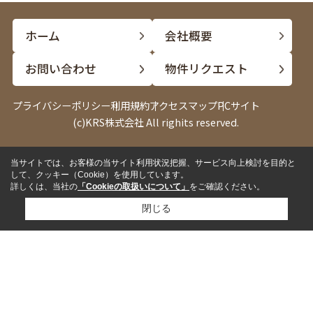
ホーム
会社概要
お問い合わせ
物件リクエスト
プライバシーポリシー
利用規約
アクセスマップ
PCサイト
(c)KRS株式会社 All righits reserved.
当サイトでは、お客様の当サイト利用状況把握、サービス向上検討を目的と
電話
LINE
して、クッキー（Cookie）を使用しています。
詳しくは、当社の
「Cookieの取扱いについて」
をご確認ください。
閉じる
✓
来店して相談したい
来店予約
✓
内見したい物件がある