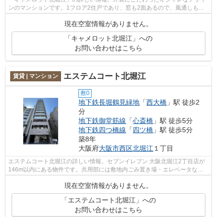
ンのマンションです。1フロア2住戸であり、窓も2面あるので、風通しも良
く快適です。駅まで徒歩3分の立地が魅...
現在空室情報がありません。
「キャメロット北堀江」への
お問い合わせはこちら
エステムコート北堀江
賃貸 | マンション
敷0
地下鉄長堀鶴見緑地
「
西大橋
」駅 徒歩2
分
地下鉄御堂筋線
「
心斎橋
」駅 徒歩5分
地下鉄四つ橋線
「
四ツ橋
」駅 徒歩5分
築8年
大阪府
大阪市西区
北堀江
１丁目
エステムコート北堀江の詳しい情報。セブンイレブン 大阪北堀江2丁目店が
146m以内にある物件です。共用部には敷地内ごみ置き場・エレベータなど
が揃っており、とても充実しています。...
現在空室情報がありません。
「エステムコート北堀江」への
お問い合わせはこちら