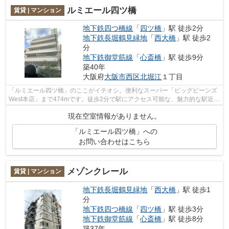
ルミエール四ツ橋
賃貸 | マンション
地下鉄四つ橋線
「
四ツ橋
」駅 徒歩2分
地下鉄長堀鶴見緑地
「
西大橋
」駅 徒歩2
分
地下鉄御堂筋線
「
心斎橋
」駅 徒歩9分
築40年
大阪府
大阪市西区
北堀江
１丁目
「ルミエール四ツ橋」のここがイチオシ。便利なスーパー「ビッグビーンズ
West本店」まで474mです。徒歩2分で駅にアクセス可能な、魅力的な駅近物
件です。防犯対策もバッチリなマンショ...
現在空室情報がありません。
「ルミエール四ツ橋」への
お問い合わせはこちら
メゾンクレール
賃貸 | マンション
地下鉄長堀鶴見緑地
「
西大橋
」駅 徒歩1
分
地下鉄四つ橋線
「
四ツ橋
」駅 徒歩3分
地下鉄御堂筋線
「
心斎橋
」駅 徒歩8分
築37年