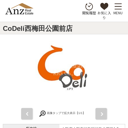
お気に入
MENU
閲覧履歴
り
CoDeli西梅田公園前店
前
次
画像タップで拡大表示【
1
/1】