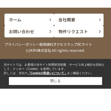
ホーム
会社概要
お問い合わせ
物件リクエスト
プライバシーポリシー
利用規約
アクセスマップ
PCサイト
(c)KRS株式会社 All righits reserved.
当サイトでは、お客様の当サイト利用状況把握、サービス向上検討を目的と
電話
LINE
して、クッキー（Cookie）を使用しています。
詳しくは、当社の
「Cookieの取扱いについて」
をご確認ください。
閉じる
✓
来店して相談したい
来店予約
✓
内見したい物件がある